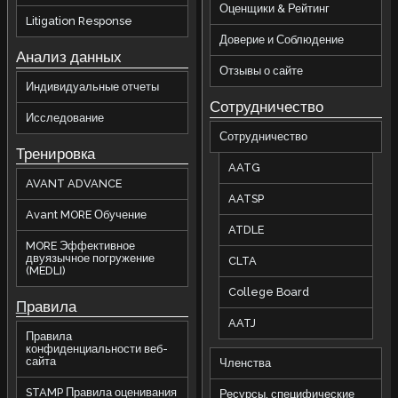
Оценщики & Рейтинг
Litigation Response
Доверие и Соблюдение
Анализ данных
Отзывы о сайте
Индивидуальные отчеты
Сотрудничество
Исследование
Сотрудничество
Тренировка
AATG
AVANT ADVANCE
AATSP
Avant MORE Обучение
ATDLE
MORE Эффективное
двуязычное погружение
CLTA
(MEDLI)
College Board
П
равила
AATJ
Правила
конфиденциальности веб-
сайта
Членства
STAMP Правила оценивания
Ресурсы, специфические