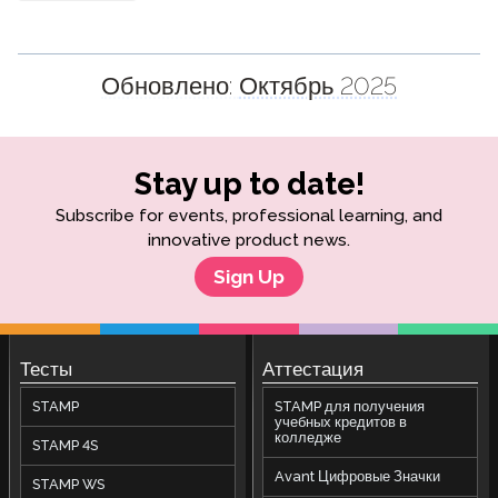
Обновлено:
Октябрь 2025
Stay up to date!
Subscribe for events, professional learning, and
innovative product news.
Sign Up
Тесты
Аттестация
STAMP
STAMP для получения
учебных кредитов в
колледже
STAMP 4S
Avant Цифровые Значки
STAMP WS