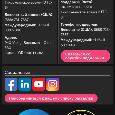
поддержки (лето):
Тихоокеанское время (UTC-
Пн-Пт 6:00 – 16:00
8)
Тихоокеанское время (UTC-
Бесплатный звонок (США):
8)
(888) 731-7887
Телефон поддержки:
Международный:
+1 (541)
Бесплатно (США):
(888) 713-
338-9090
7887
Адрес:
Международный:
+1 (541)
940 Улица Вилламетт, Офис
607-4401
530
Юджин, OR 97401 США
Связаться со
службой поддержки
Социальные
Присоединиться к нашему списку рассылки