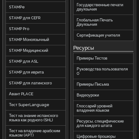
Государственные печати
STAMPe
двуязычия
STAMP для CEFR
Глобальная Печать
Двуязычия
STAMP Pro
Сертификация учителя
STAMP Моноязычный
Ресурсы
STAMP Медицинский
Примеры Тестов
STAMP для ASL
Руководства пользователя
STAMP для иврита
0
STAMP для латинского
Примеры Письма
Авант PLACE
Видеоуроки
Тест SuperLanguage
Глоссарий уровней
владения языком
Тест на знание испанского
языка как родного (SHL)
Ресурсы, специфические
для каждого штата
Тест на владение арабским
языком (APT)
Цифровые брошюры