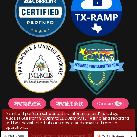
网站隐私政策
网站使用条款
Cookie 通知
Avant will perform scheduled maintenance on
Thursday,
产品隐私政策
儿童隐私声明
August 6th
from 9:00pm to 11:00pm PDT. Testing and reporting
will be unavailable, but our website and email will remain
operational.
© 2026 Avant Assessment. 版权所有。