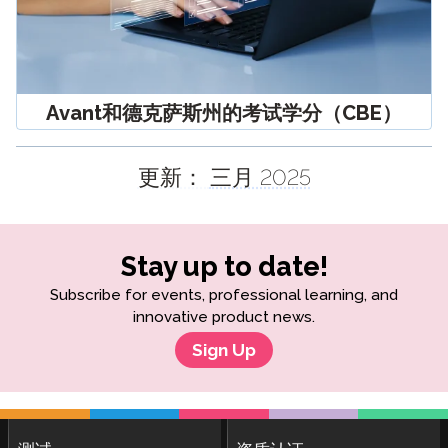
Avant和德克萨斯州的考试学分（CBE）
更新：
三月 2025
Stay up to date!
Subscribe for events, professional learning, and
innovative product news.
Sign Up