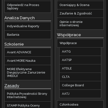
Odpowiedź na Proces
Oceniający & Ocena
Sądowy
Zaufanie & Zgodność
Analiza Danych
Opinie o stronie
internetowej
Indywidualne Raporty
Współprace
Badania
Współprace
Szkolenie
AATG
Avant ADVANCE
AATSP
Avant MORE Nauka
ATDLE
MORE Efektywne
Dwujęzyczne Zanurzenie
(MEDLI)
CLTA
Zasady
College Board
AATJ
Polityka Prywatności Strony
Internetowej
Członkostwa
STAMP Polityka Oceny