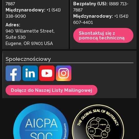
7887
Bezpłatny (US):
(888) 713-
Międzynarodowy:
+1 (541)
7887
338-9090
Międzynarodowy:
+1 (541)
607-4401
Adres:
940 Willamette Street,
Skontaktuj się z
Suite 530
pomocą techniczną
Eugene, OR 97401 USA
Społecznościowy
Dołącz do Naszej Listy Mailingowej