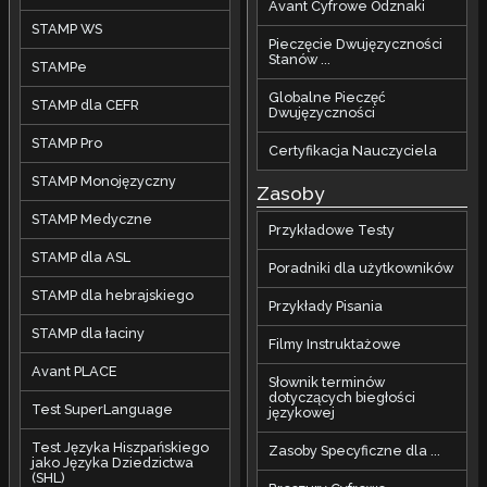
Avant Cyfrowe Odznaki
STAMP WS
Pieczęcie Dwujęzyczności
Stanów ...
STAMPe
Globalne Pieczęć
STAMP dla CEFR
Dwujęzyczności
STAMP Pro
Certyfikacja Nauczyciela
STAMP Monojęzyczny
Zasoby
STAMP Medyczne
Przykładowe Testy
STAMP dla ASL
Poradniki dla użytkowników
STAMP dla hebrajskiego
Przykłady Pisania
STAMP dla łaciny
Filmy Instruktażowe
Avant PLACE
Słownik terminów
dotyczących biegłości
Test SuperLanguage
językowej
Test Języka Hiszpańskiego
Zasoby Specyficzne dla ...
jako Języka Dziedzictwa
(SHL)