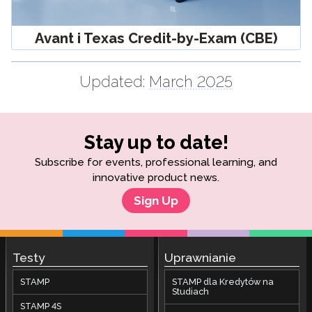
Avant i Texas Credit-by-Exam (CBE)
Updated:
March 2025
Stay up to date!
Subscribe for events, professional learning, and
innovative product news.
Sign Up
Testy
Uprawnianie
STAMP
STAMP dla Kredytów na
Studiach
STAMP 4S