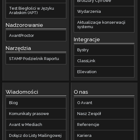
Broszury Cyfrowe
Test Biegłości w Języku
Wydarzenia
Arabskim (APT)
Aktualizacje konserwacji
Nadzorowanie
systemu
AvantProctor
Integracje
Narzędzia
Bystry
STAMP Podzielnik Raportu
ClassLink
Ellevation
Wiadomości
O nas
Blog
O Avant
Komunikaty prasowe
Nasz Zespół
Avant w Mediach
Referencje
Dołącz do Listy Mailingowej
Kariera