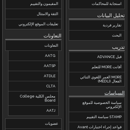
استجابة للمحاكمات
المقيمون والتقييم
الثقة والامتثال
تحليل البيانات
تعليقات الموقع الإلكتروني
تقارير فردية
التعاونات
البحث
التعاونات
تدريب
AATG
قبل ADVANCE
AATSP
أفانت MORE للتعلم
ATDLE
MORE الغمر اللغوي الثنائي
الفعال (MEDLI)
CLTA
السياسات
مجلس الكلية College
Board
سياسة الخصوصية للموقع
الإلكتروني
AATJ
STAMP سياسة التقييم
عضويات
قواعد إجراء اختبارات Avant