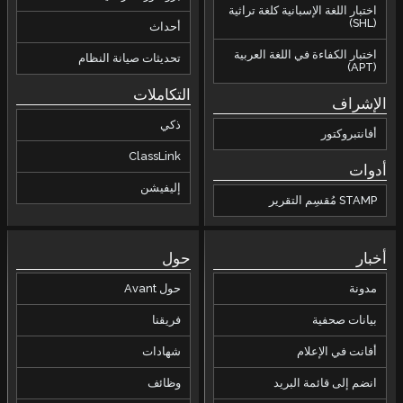
اختبار اللغة الإسبانية كلغة تراثية
(SHL)
أحداث
اختبار الكفاءة في اللغة العربية
تحديثات صيانة النظام
(APT)
التكاملات
الإشراف
ذكي
أفانتبروكتور
ClassLink
أدوات
إليفيشن
STAMP مُقسِم التقرير
أخبار
حول
مدونة
حول Avant
بيانات صحفية
فريقنا
أفانت في الإعلام
شهادات
انضم إلى قائمة البريد
وظائف