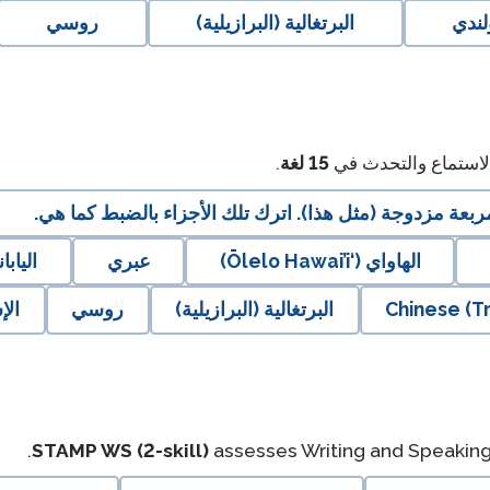
لندي
البرتغالية (البرازيلية)
روسي
والاستماع والتحدث في
15
لغة
.
عة مزدوجة (مثل هذا). اترك تلك الأجزاء بالضبط كما هي.
الهاواي (‘Ōlelo Hawai’i)
عبري
اليابان
Chinese (Tr
البرتغالية (البرازيلية)
روسي
الإ
STAMP WS (2-skill)
assesses Writing and Speaking