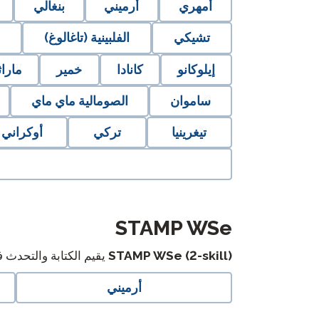
أمهري
أرميني
بنغالي
تشيكي
الفلبينية (تاغالوغ)
إيلوكانو
كانادا
خمير
مارا
ساموان
الصومالية ماي ماي
تيغرينيا
تركي
أوكراني
langblock:
STAMP WSe
STAMP WSe (2-skill)
يقيم الكتابة والتحدث 
أرميني