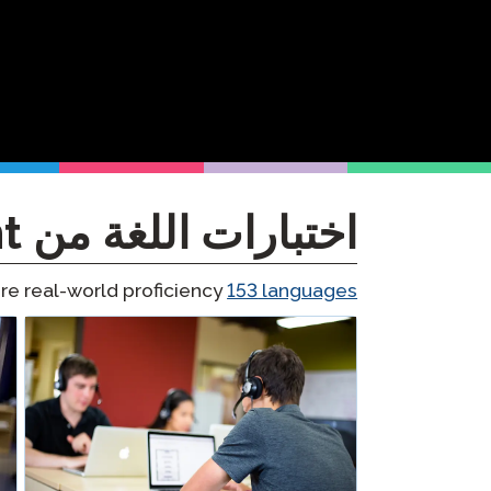
STAMP لـ ASL
الإشراف عن بعد
STAMP للعبرية
طلب إعادة
STAMP للغة اللاتينية
اختبارات اللغة من Avant
e real-world proficiency
153
languages