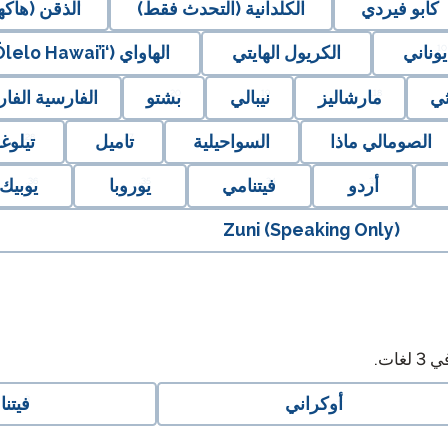
كابو فيردي
الكلدانية (التحدث فقط)
الذقن (هاكها
يوناني
الكريول الهايتي
الهاواي (‘Ōlelo Hawai’i)
ثي
مارشاليز
نيبالي
بشتو
الفارسية الفا
الصومالي ماذا
السواحيلية
تاميل
تيلوغ
أردو
فيتنامي
يوروبا
يوبيك
Zuni (Speaking Only)
في
3
لغات.
أوكراني
فيتن