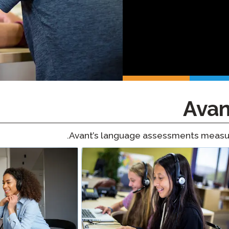
بودكاست
التأهيل الذكي
مدونة
STAMP تنظيم المجموعات
أحداث
.
Avant’s language assessments measur