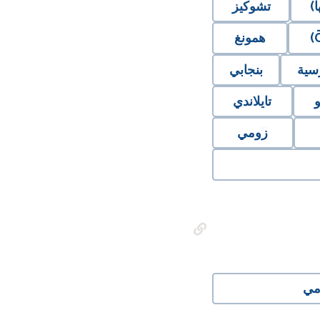
)
تشوكيز
همونغ
رسية
بنجابي
و
تايلاندي
زومي
امي