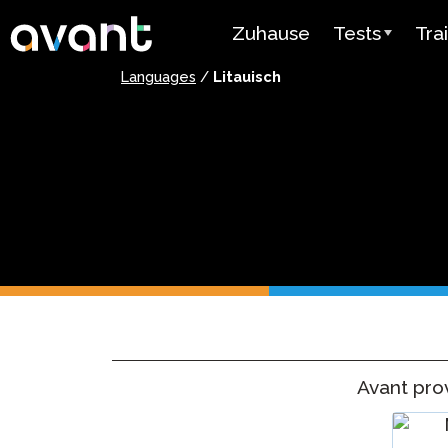
Skip to main content
Zuhause
Tests
Tra
Languages
/
Litauisch
Testübersicht
Ava
STAMP
Ava
PLACE
Mir
SuperLanguag
Lehr
Spanisch als
Vid
Herkunftsspra
Test
Ben
Arabischer
Sprachkenntni
Avant pro
Preisgestaltu