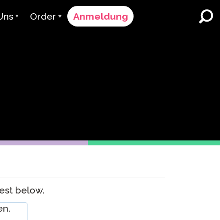
Uns
Order
Anmeldung
vant
Bestellvorgang
r bedienen
Preisgestaltung
K-12 Schulen und Bezirke
Zweisprachiger
 Team
Angebot anfordern
Sprachunterricht
er & Bewertung
Contact Sales
English Learner Programs
Kontaktieren Sie den
Höhere Bildung
Support
menarbeiten
ClassLink
Arbeitsplätze
Clever
uen & Compliance
test below.
Ellevation
ClassLink Onboarding