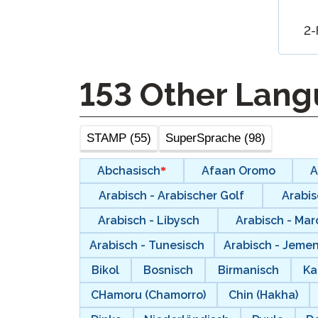
Test Sprachen
2-
Fernüberwach
Prüfungen
Fordern Sie ei
153
Other Lang
Wiederholung
STAMP (55)
SuperSprache (98)
Abchasisch
Afaan Oromo
A
Arabisch - Arabischer Golf
Arabis
Arabisch - Libysch
Arabisch - Ma
Arabisch - Tunesisch
Arabisch - Jemen
Bikol
Bosnisch
Birmanisch
Ka
CHamoru (Chamorro)
Chin (Hakha)