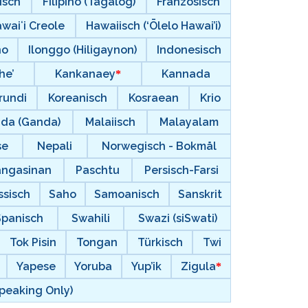
isch
Filipino (Tagalog)
Französisch
waiʻi Creole
Hawaiisch (‘Ōlelo Hawai’i)
no
Ilonggo (Hiligaynon)
Indonesisch
che’
Kankanaey
Kannada
rundi
Koreanisch
Kosraean
Krio
da (Ganda)
Malaiisch
Malayalam
se
Nepali
Norwegisch - Bokmål
angasinan
Paschtu
Persisch-Farsi
ssisch
Saho
Samoanisch
Sanskrit
Spanisch
Swahili
Swazi (siSwati)
Tok Pisin
Tongan
Türkisch
Twi
Yapese
Yoruba
Yup’ik
Zigula
Speaking Only)