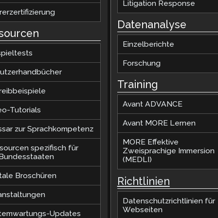
Litigation Response
erzertifizierung
Datenanalyse
sourcen
Einzelberichte
pieltests
Forschung
utzerhandbücher
Training
reibbeispiele
Avant ADVANCE
eo-Tutorials
Avant MORE Lernen
ssar zur Sprachkompetenz
MORE Effektive
sourcen spezifisch für
Zweisprachige Immersion
.Bundesstaaten
(MEDLI)
itale Broschüren
Richtlinien
anstaltungen
Datenschutzrichtlinien für
Webseiten
temwartungs-Updates