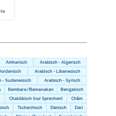
ete
Cleveres Onboarding
STAMP Gruppeneinteilung
Amharisch
Arabisch - Algerisch
 Jordanisch
Arabisch - Libanesisch
h - Sudanesisch
Arabisch - Syrisch
h
Bambara/Bamanakan
Bengalisch
o
Chaldäisch (nur Sprechen)
Chăm
isch
Tschechisch
Dänisch
Dari