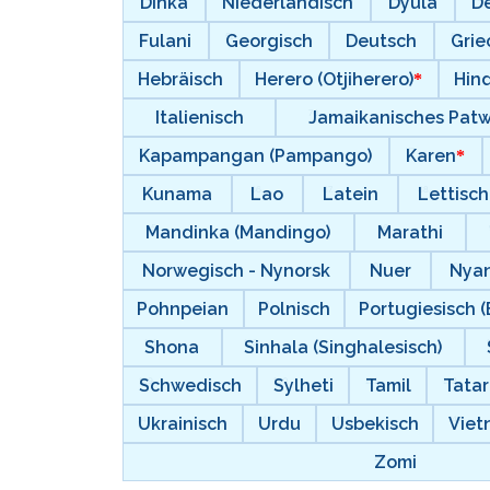
Dinka
Niederländisch
Dyula
D
Fulani
Georgisch
Deutsch
Grie
Hebräisch
Herero (Otjiherero)
Hind
Italienisch
Jamaikanisches Pat
Kapampangan (Pampango)
Karen
Kunama
Lao
Latein
Lettisch
Mandinka (Mandingo)
Marathi
Norwegisch - Nynorsk
Nuer
Nyan
Pohnpeian
Polnisch
Portugiesisch (
Shona
Sinhala (Singhalesisch)
Schwedisch
Sylheti
Tamil
Tatar
Ukrainisch
Urdu
Usbekisch
Viet
Zomi