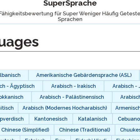
SuperSprache
Podcast
STAMP für ASL
Fähigkeitsbewertung für Super Weniger Häufig Getest
Blog
ung bei
Sprachen
STAMP für Hebräisch
Veranstaltungen
ne
uages
STAMP für Latein
 an
lbanisch
Amerikanische Gebärdensprache (ASL)
ch - Ägyptisch
Arabisch - Irakisch
Arabisch -
rokkanisch
Arabisch - Palästinensisch
Arabisc
itisch
Arabisch (Modernes Hocharabisch)
Armenisc
pverdisch
Kantonesisch
Katalanisch
Cebuan
Chinese (Simplified)
Chinese (Traditional)
Chuukes