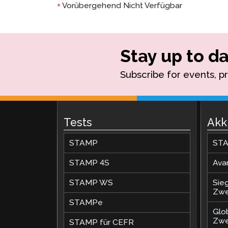
Vorübergehend Nicht Verfügbar
*
Stay up to da
Subscribe for events, p
Tests
Akk
STAMP
STA
STAMP 4S
Ava
STAMP WS
Sie
Zwe
STAMPe
Glo
Zwe
STAMP für CEFR