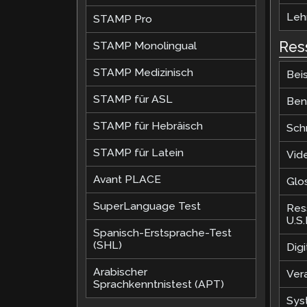
Lehr
STAMP Pro
Res
STAMP Monolingual
STAMP Medizinisch
Beis
STAMP für ASL
Ben
STAMP für Hebräisch
Sch
STAMP für Latein
Vid
Avant PLACE
Glo
SuperLanguage Test
Res
U.S
Spanisch-Erstsprache-Test
(SHL)
Dig
Arabischer
Ver
Sprachkenntnistest (APT)
Sys