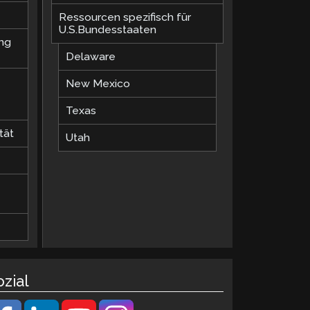
Ressourcen spezifisch für
U.S.Bundesstaaten
ung
Delaware
New Mexico
Texas
tät
Utah
ozial