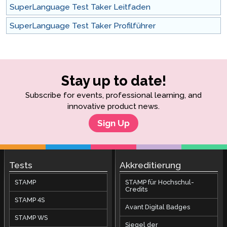
SuperLanguage Test Taker Leitfaden
SuperLanguage Test Taker Profilführer
Stay up to date!
Subscribe for events, professional learning, and
innovative product news.
Sign Up
Tests
Akkreditierung
STAMP
STAMP für Hochschul-
Credits
STAMP 4S
Avant Digital Badges
STAMP WS
Siegel der