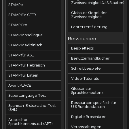
Zweisprachigkeit(U.S.Staaten)
STAMPe
Globales Siegel der
STAMP für CEFR
Zweisprachigkeit
STAMP Pro
Lehrerzertifizierung
STAMP Monolingual
Ressourcen
STAMP Medizinisch
Beispieltests
STAMP für ASL
Benutzerhandbücher
STAMP für Hebräisch
Schreibbeispiele
STAMP für Latein
Video-Tutorials
Avant PLACE
Glossar zur
Sprachkompetenz
SuperLanguage Test
Ressourcen spezifisch für
Spanisch-Erstsprache-Test
U.S.Bundesstaaten
(SHL)
Digitale Broschüren
Arabischer
Sprachkenntnistest (APT)
Veranstaltungen