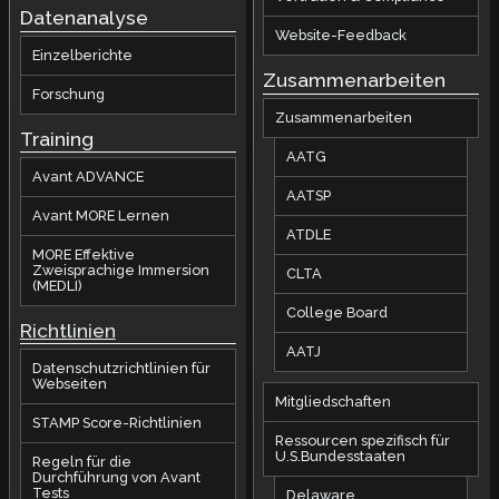
Datenanalyse
Website-Feedback
Einzelberichte
Zusammenarbeiten
Forschung
Zusammenarbeiten
Training
AATG
Avant ADVANCE
AATSP
Avant MORE Lernen
ATDLE
MORE Effektive
Zweisprachige Immersion
CLTA
(MEDLI)
College Board
Richtlinien
AATJ
Datenschutzrichtlinien für
Webseiten
Mitgliedschaften
STAMP Score-Richtlinien
Ressourcen spezifisch für
U.S.Bundesstaaten
Regeln für die
Durchführung von Avant
Tests
Delaware