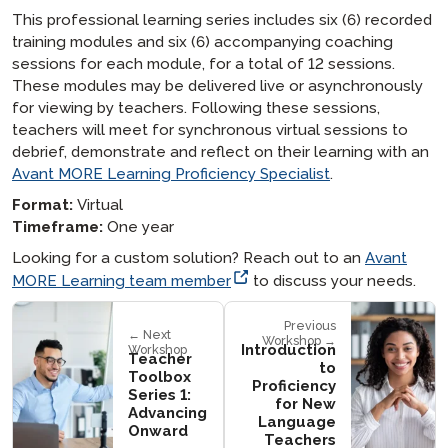
This professional learning series includes six (6) recorded
training modules and six (6) accompanying coaching
sessions for each module, for a total of 12 sessions.
These modules may be delivered live or asynchronously
for viewing by teachers. Following these sessions,
teachers will meet for synchronous virtual sessions to
debrief, demonstrate and reflect on their learning with an
Avant MORE Learning Proficiency Specialist
.
Format:
Virtual
Timeframe:
One year
Looking for a custom solution? Reach out to an
Avant
MORE Learning team member
to discuss your needs.
Previous
← Next
Workshop →
Introduction
Workshop
Teacher
to
Toolbox
Proficiency
Series 1:
for New
Advancing
Language
Onward
Teachers​