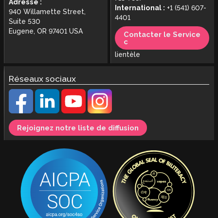
Adresse :
International :
+1 (541) 607-
940 Willamette Street,
4401
Suite 530
Eugene, OR 97401 USA
Contacter le Service
c
lientèle
Réseaux sociaux
Rejoignez notre liste de diffusion