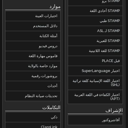
STAMP برو
موارد
STAMP أحادي اللغة
اختبارات العينة
STAMP طبي
دلائل المستخدم
STAMP لـ ASL
أمثلة الكتابة
STAMP للعبرية
دروس فيديو
STAMP للغة اللاتينية
قاموس مهارة اللغة
قبل PLACE
موارد خاصة بالولاية
اختبار SuperLanguage
بروشورات رقمية
اختبار اللغة الإسبانية كلغة تراثية
(SHL)
أحداث
اختبار الكفاءة في اللغة العربية
تحديثات صيانة النظام
(APT)
التكاملات
الإشراف
ذكي
أفانتبروكتور
ClassLink