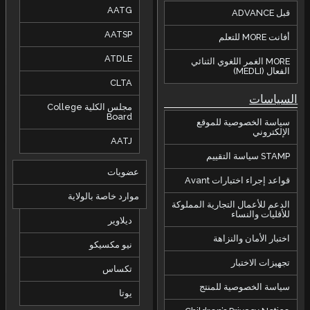
AATG
قبل ADVANCE
AATSP
أفانت MORE للتعلم
ATDLE
MORE الغمر اللغوي الثنائي
الفعال (MEDLI)
CLTA
السياسات
مجلس الكلية College
Board
سياسة الخصوصية للموقع
الإلكتروني
AATJ
STAMP سياسة التقييم
عضويات
قواعد إجراء اختبارات Avant
موارد خاصة بالولاية
الدعم للأعمال التجارية المملوكة
للأقليات والنساء
ديلاوير
اختبار الأمان والنزاهة
نيو مكسيكو
تجهيزات الاختبار
تكساس
سياسة الخصوصية للمنتج
يوتا