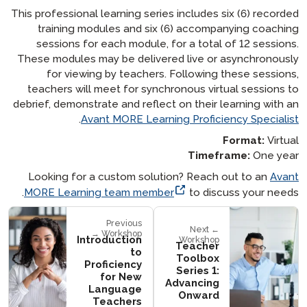
This professional learning series includes six (6) recorded
training modules and six (6) accompanying coaching
sessions for each module, for a total of 12 sessions.
These modules may be delivered live or asynchronously
for viewing by teachers. Following these sessions,
teachers will meet for synchronous virtual sessions to
debrief, demonstrate and reflect on their learning with an
.
Avant MORE Learning Proficiency Specialist
Format:
Virtual
Timeframe:
One year
Looking for a custom solution? Reach out to an
Avant
MORE Learning team member
to discuss your needs.
Previous
← Next
Workshop →
Introduction
Workshop
Teacher
to
Toolbox
Proficiency
Series 1:
for New
Advancing
Language
Onward
Teachers​