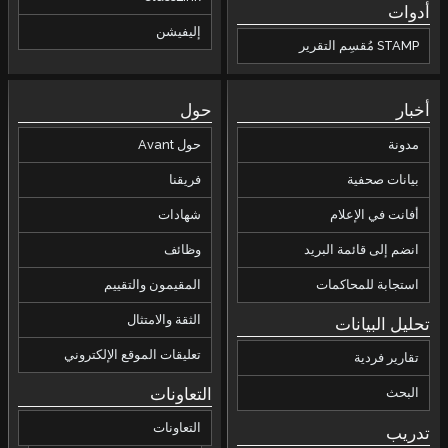
أدوات
إليفيشن
STAMP مُقسِم التقرير
أخبار
حول
مدونة
حول Avant
بيانات صحفية
فريقنا
أفانت في الإعلام
شهادات
انضم إلى قائمة البريد
وظائف
استجابة للمحاكمات
المقيمون والتقييم
الثقة والامتثال
تحليل البيانات
تعليقات الموقع الإلكتروني
تقارير فردية
التعاونات
البحث
التعاونات
تدريب