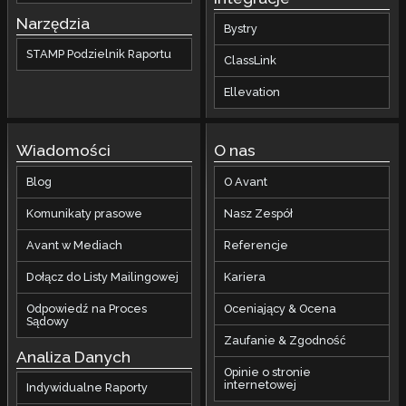
Narzędzia
Bystry
STAMP Podzielnik Raportu
ClassLink
Ellevation
Wiadomości
O nas
Blog
O Avant
Komunikaty prasowe
Nasz Zespół
Avant w Mediach
Referencje
Dołącz do Listy Mailingowej
Kariera
Odpowiedź na Proces
Oceniający & Ocena
Sądowy
Zaufanie & Zgodność
Analiza Danych
Opinie o stronie
internetowej
Indywidualne Raporty