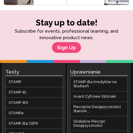
Stay up to date!
Subscribe for events, professional learning, and
innovative product news.
Sign Up
Testy
Uprawnianie
STAMP
STAMP dla Kredytów na
Studiach
STAMP 4S
Avant Cyfrowe Odznaki
STAMP WS
Pieczęcie Dwujęzyczności
Stanów ...
STAMPe
Globalne Pieczęć
STAMP dla CEFR
Dwujęzyczności