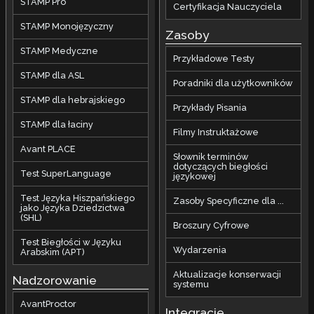
STAMP Pro
Certyfikacja Nauczyciela
STAMP Monojęzyczny
Zasoby
STAMP Medyczne
Przykładowe Testy
STAMP dla ASL
Poradniki dla użytkowników
STAMP dla hebrajskiego
Przykłady Pisania
STAMP dla łaciny
Filmy Instruktażowe
Avant PLACE
Słownik terminów
dotyczących biegłości
Test SuperLanguage
językowej
Test Języka Hiszpańskiego
Zasoby Specyficzne dla ...
jako Języka Dziedzictwa
(SHL)
Broszury Cyfrowe
Test Biegłości w Języku
Wydarzenia
Arabskim (APT)
Aktualizacje konserwacji
Nadzorowanie
systemu
AvantProctor
Integracje