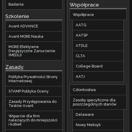
Współprace
Badania
Współprace
Szkolenie
AATG
Avant ADVANCE
AATSP
Avant MORE Nauka
ATDLE
MORE Efektywne
Dwujęzyczne Zanurzenie
(MEDLI)
CLTA
Zasady
College Board
AATJ
Polityka Prywatności Strony
Internetowej
Członkostwa
STAMP Polityka Oceny
Zasoby specyficzne dla
Zasady Przystępowania do
poszczególnych stanów
Testów Avant
Delaware
Wsparcie dla firm
należących do mniejszości
i kobiet
Nowy Meksyk