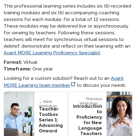
This professional learning series includes six (6) recorded
training modules and six (6) accompanying coaching
sessions for each module, for a total of 12 sessions.
These modules may be delivered live or asynchronously
for viewing by teachers. Following these sessions,
teachers will meet for synchronous virtual sessions to
debrief, demonstrate and reflect on their learning with an
Avant MORE Learning Proficiency Specialist
.
Format:
Virtual
Timeframe:
One year
Looking for a custom solution? Reach out to an
Avant
MORE Learning team member
to discuss your needs.
Previous
← Next
Workshop →
Introduction
Workshop
Teacher
to
Toolbox
Proficiency
Series 1:
for New
Advancing
Language
Onward
Teachers​