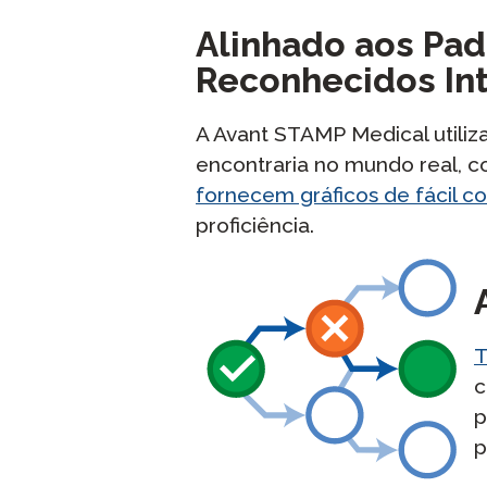
Alinhado aos Pad
Reconhecidos In
A Avant STAMP Medical utiliza
encontraria no mundo real, co
fornecem gráficos de fácil 
proficiência.
T
c
p
p