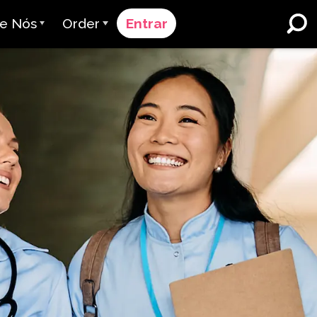
e Nós
Order
Entrar
 a Avant
Processo de Pedido
em Servimos
Preços
Escolas e Distritos do Ensino
Fundamental e Médio
a Equipe
Solicite um Orçamento
Imersão em Dupla Língua
adores & Avaliação
Contact Sales
English Learner Programs
iras
Entre em Contato com o
Ensino Superior
Suporte
borações
Locais de trabalho
ClassLink
ança & Conformidade
Esperto
Ellevation