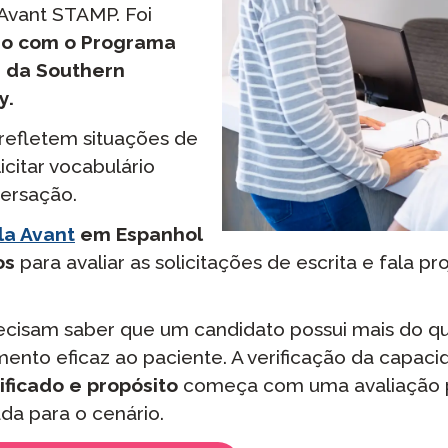
Avant STAMP. Foi
ão com o Programa
s da Southern
y.
 refletem situações de
citar vocabulário
versação.
la Avant
em Espanhol
os
para avaliar as solicitações de escrita e fala pro
ecisam saber que um candidato possui mais do qu
ento eficaz ao paciente. A verificação da capac
ificado e propósito
começa com uma avaliação pr
ada para o cenário.