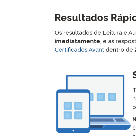
Resultados Rápid
Os resultados de Leitura e 
imediatamente
, e as respos
Certificados Avant
dentro de
T
n
p
N
c
s