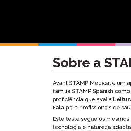
Teste de Idiom
Supervisão Re
Solicite uma R
Sobre a STA
Avant STAMP Medical é um a
família STAMP Spanish como
proficiência que avalia
Leitur
Fala
para profissionais de saú
Este teste segue os mesmos 
tecnologia e natureza adapt