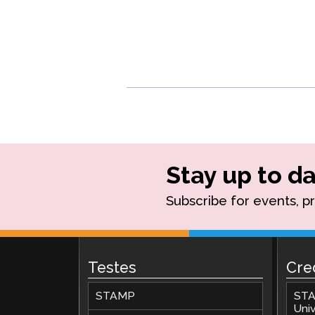
Stay up to da
Subscribe for events, p
Testes
Cre
STAMP
STA
Univ