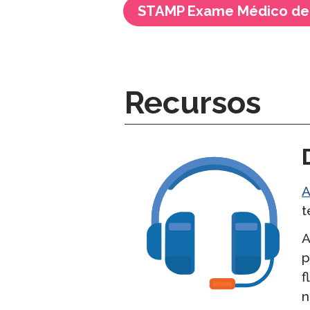
STAMP Exame Médico de
Recursos
A
t
A
p
f
n