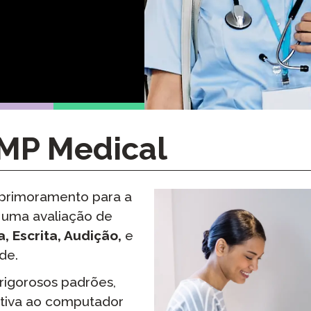
as
Podcast
STAMP para ASL
mota
Blog
STAMP para Hebraico
evisão
Eventos
STAMP para Latim
MP Medical
primoramento para a
 uma avaliação de
a, Escrita, Audição,
e
de.
rigorosos padrões,
ativa ao computador