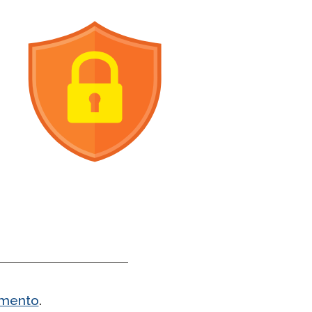
amento
.