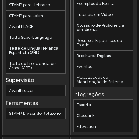
Exemplos de Escrita
STAMP para Hebraico
Tutoriais em Vídeo
STAMP para Latim
Glossário de Proficiência
Avant PLACE
em Idiomas
Teste SuperLanguage
Recursos Específicos do
Estado
Teste de Língua Herança
Espanhola (SHL)
Brochuras Digitais
Teste de Proficiência em
Eventos
Árabe (APT)
Atualizações de
Supervisão
Manutenção do Sistema
AvantProctor
Integrações
Ferramentas
Esperto
STAMP Divisor de Relatório
ClassLink
Ellevation