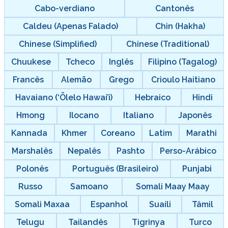
Cabo-verdiano
Cantonês
Caldeu (Apenas Falado)
Chin (Hakha)
Chinese (Simplified)
Chinese (Traditional)
Chuukese
Tcheco
Inglês
Filipino (Tagalog)
Francês
Alemão
Grego
Crioulo Haitiano
Havaiano (‘Ōlelo Hawai’i)
Hebraico
Hindi
Hmong
Ilocano
Italiano
Japonês
Kannada
Khmer
Coreano
Latim
Marathi
Marshalês
Nepalês
Pashto
Perso-Arábico
Polonês
Português (Brasileiro)
Punjabi
Russo
Samoano
Somali Maay Maay
Somali Maxaa
Espanhol
Suaíli
Tâmil
Telugu
Tailandês
Tigrinya
Turco