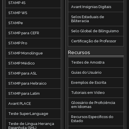
STAMP 4S
Avant Insignias Digitais
STAMP WS
Selos Estaduais de
Biliteracia
STAMPe
Selo Global de Bilinguismo
STAMP para CEFR
Certificação de Professor
STAMP Pro
Recursos
STAMP Monolíngue
Testes de Amostra
STAMP Médico
Guias do Usuário
STAMP para ASL
Exemplos de Escrita
STAMP para Hebraico
Tutoriais em Vídeo
STAMP para Latim
Glossário de Proficiência
Avant PLACE
em Idiomas
Teste SuperLanguage
Recursos Específicos do
Estado
Teste de Língua Herança
Espanhola (SHL)