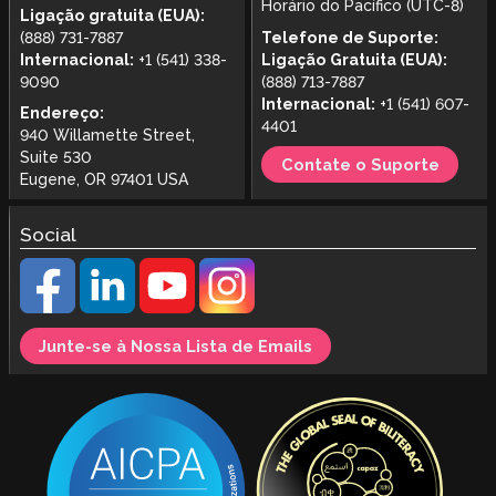
Horário do Pacífico (UTC-8)
Ligação gratuita (EUA):
(888) 731-7887
Telefone de Suporte:
Internacional:
+1 (541) 338-
Ligação Gratuita (EUA):
9090
(888) 713-7887
Internacional:
+1 (541) 607-
Endereço:
4401
940 Willamette Street,
Suite 530
Contate o Suporte
Eugene, OR 97401 USA
Social
Junte-se à Nossa Lista de Emails