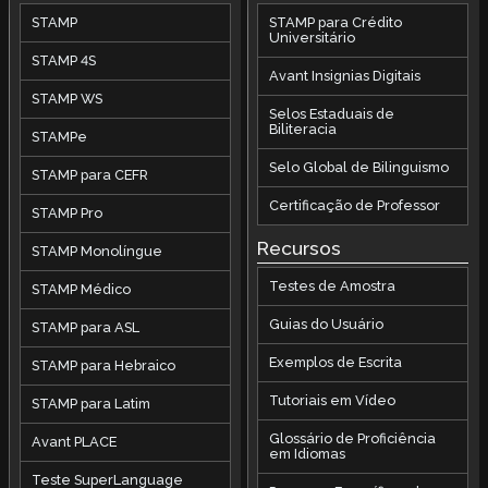
STAMP
STAMP para Crédito
Universitário
STAMP 4S
Avant Insignias Digitais
STAMP WS
Selos Estaduais de
Biliteracia
STAMPe
Selo Global de Bilinguismo
STAMP para CEFR
Certificação de Professor
STAMP Pro
Recursos
STAMP Monolíngue
Testes de Amostra
STAMP Médico
Guias do Usuário
STAMP para ASL
Exemplos de Escrita
STAMP para Hebraico
Tutoriais em Vídeo
STAMP para Latim
Glossário de Proficiência
Avant PLACE
em Idiomas
Teste SuperLanguage