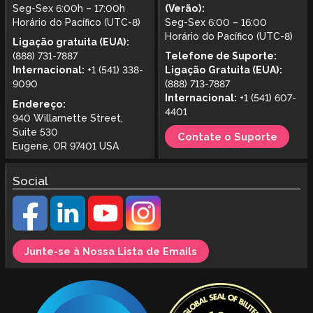
Seg-Sex 6:00h – 17:00h
(Verão):
Horário do Pacífico (UTC-8)
Seg-Sex 6:00 – 16:00
Horário do Pacífico (UTC-8)
Ligação gratuita (EUA):
(888) 731-7887
Telefone de Suporte:
Internacional:
+1 (541) 338-
Ligação Gratuita (EUA):
9090
(888) 713-7887
Internacional:
+1 (541) 607-
Endereço:
4401
940 Willamette Street,
Suite 530
Contate o Suporte
Eugene, OR 97401 USA
Social
Junte-se à Nossa Lista de Emails