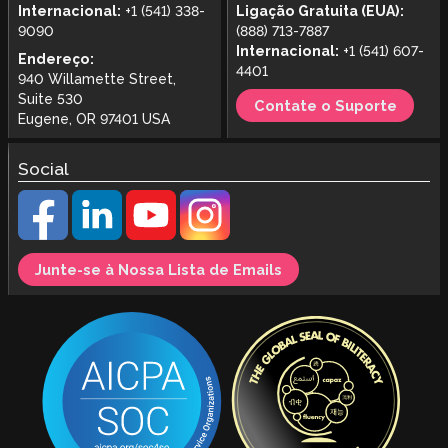
Internacional:
+1 (541) 338-
Ligação Gratuita (EUA):
9090
(888) 713-7887
Internacional:
+1 (541) 607-
Endereço:
4401
940 Willamette Street,
Suite 530
Contate o Suporte
Eugene, OR 97401 USA
Social
Junte-se à Nossa Lista de Emails