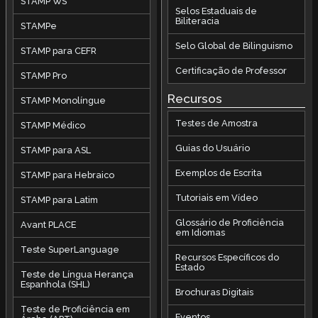
STAMP WS
Selos Estaduais de
Biliteracia
STAMPe
Selo Global de Bilinguismo
STAMP para CEFR
Certificação de Professor
STAMP Pro
Recursos
STAMP Monolíngue
Testes de Amostra
STAMP Médico
Guias do Usuário
STAMP para ASL
Exemplos de Escrita
STAMP para Hebraico
Tutoriais em Vídeo
STAMP para Latim
Glossário de Proficiência
Avant PLACE
em Idiomas
Teste SuperLanguage
Recursos Específicos do
Estado
Teste de Língua Herança
Espanhola (SHL)
Brochuras Digitais
Teste de Proficiência em
Eventos