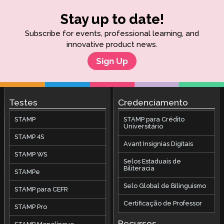
Stay up to date!
Subscribe for events, professional learning, and
innovative product news.
Sign Up
Testes
Credenciamento
STAMP
STAMP para Crédito
Universitário
STAMP 4S
Avant Insignias Digitais
STAMP WS
Selos Estaduais de
Biliteracia
STAMPe
Selo Global de Bilinguismo
STAMP para CEFR
Certificação de Professor
STAMP Pro
Recursos