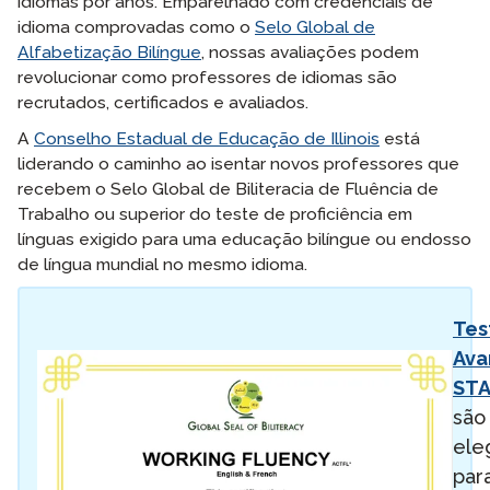
idiomas por anos. Emparelhado com credenciais de
idioma comprovadas como o
Selo Global de
Alfabetização Bilíngue
, nossas avaliações podem
revolucionar como professores de idiomas são
recrutados, certificados e avaliados.
A
Conselho Estadual de Educação de Illinois
está
liderando o caminho ao isentar novos professores que
recebem o Selo Global de Biliteracia de Fluência de
Trabalho ou superior do teste de proficiência em
línguas exigido para uma educação bilíngue ou endosso
de língua mundial no mesmo idioma.
Tes
Ava
ST
são
ele
par