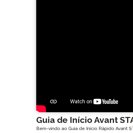
Teste de Idiom
Supervisão Re
Solicite uma R
Guia de Início Avant S
Bem-vindo ao Guia de Início Rápido Avant S