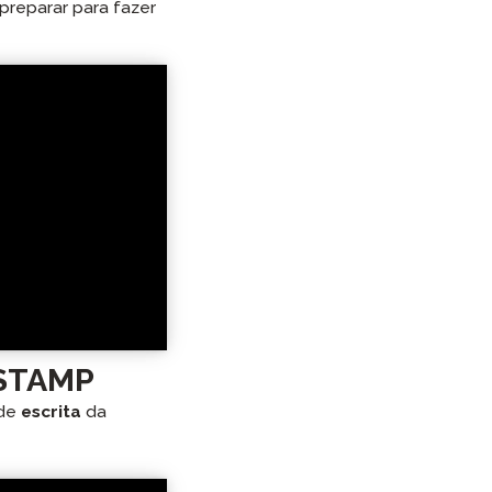
 preparar para fazer
 STAMP
 de
escrita
da