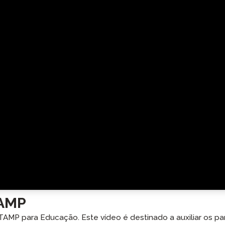
as
Podcast
STAMP para ASL
mota
Blog
STAMP para Hebraico
evisão
Eventos
STAMP para Latim
TAMP
TAMP para Educação. Este vídeo é destinado a auxiliar os par