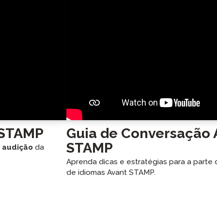
 STAMP
Guia de Conversação 
STAMP
e
audição
da
Aprenda dicas e estratégias para a parte
de idiomas Avant STAMP.