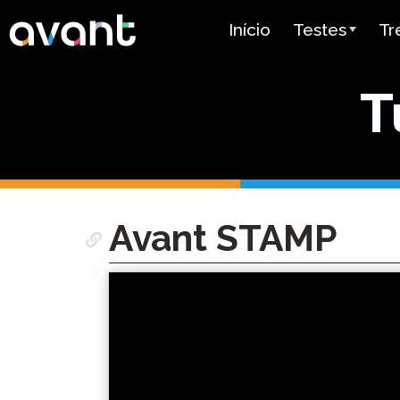
Skip to main content
Início
Testes
Tr
Visão Geral do
Av
T
STAMP
Av
PLACE
Mi
Id
Teste SuperLa
Ce
Avant STAMP
Teste de Língu
Herança Espan
Tu
Teste de Profi
Gu
Árabe (APT)
Preços