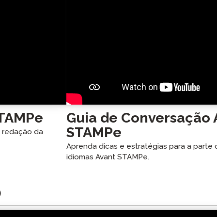
STAMPe
Guia de Conversação 
STAMPe
e redação da
Aprenda dicas e estratégias para a parte 
idiomas Avant STAMPe.
o