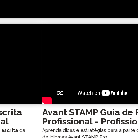
crita
Avant STAMP Guia de 
nal
Profissional - Profissi
e
escrita
da
Aprenda dicas e estratégias para a parte
de idiomas Avant STAMP Pro.