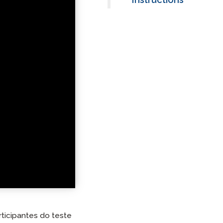
Integração do ClassLink
Integração Inteligente
STAMP Agrupamento de
Equipes
ticipantes do teste