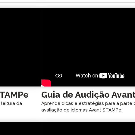
 STAMPe
Guia de Audição Avan
leitura da
Aprenda dicas e estratégias para a parte
avaliação de idiomas Avant STAMPe.