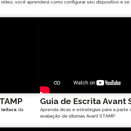
e vídeo, você aprenderá como configurar seu dispositivo e se
 STAMP
Guia de Escrita Avant
e
leitura
da
Aprenda dicas e estratégias para a parte
avaliação de idiomas Avant STAMP.