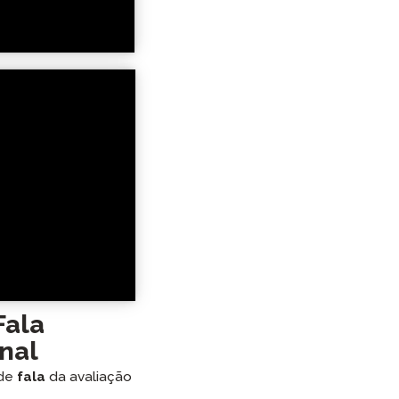
Fala
onal
 de
fala
da avaliação