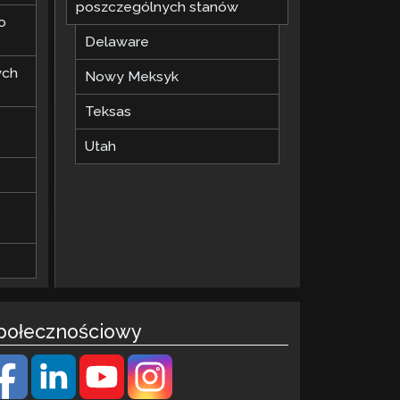
poszczególnych stanów
o
Delaware
ych
Nowy Meksyk
Teksas
Utah
połecznościowy