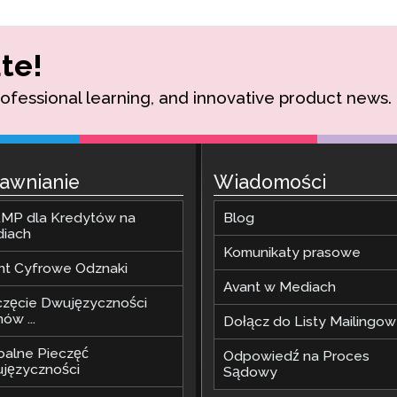
te!
rofessional learning, and innovative product news.
awnianie
Wiadomości
MP dla Kredytów na
Blog
diach
Komunikaty prasowe
nt Cyfrowe Odznaki
Avant w Mediach
częcie Dwujęzyczności
ów ...
Dołącz do Listy Mailingow
balne Pieczęć
Odpowiedź na Proces
języczności
Sądowy