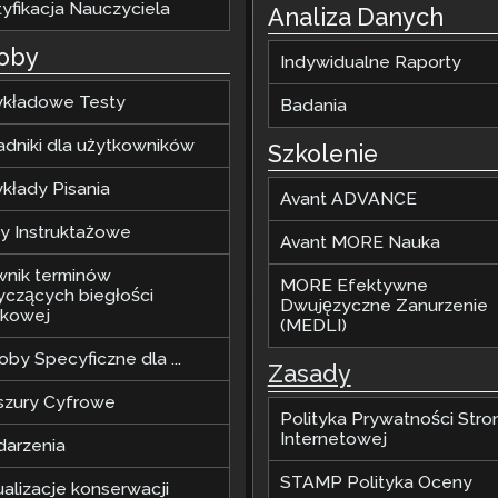
tyfikacja Nauczyciela
Analiza Danych
oby
Indywidualne Raporty
ykładowe Testy
Badania
adniki dla użytkowników
Szkolenie
ykłady Pisania
Avant ADVANCE
my Instruktażowe
Avant MORE Nauka
wnik terminów
MORE Efektywne
yczących biegłości
Dwujęzyczne Zanurzenie
ykowej
(MEDLI)
by Specyficzne dla ...
Zasady
szury Cyfrowe
Polityka Prywatności Stro
Internetowej
arzenia
STAMP Polityka Oceny
ualizacje konserwacji