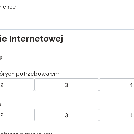
rience
ie Internetowej
ę
których potrzebowałem.
2
3
4
a.
2
3
4