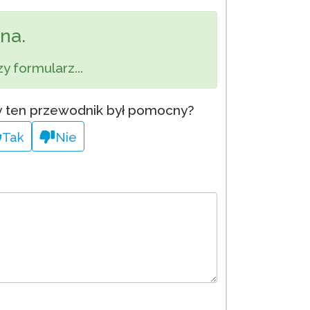
Onboarding ClassLink
na.
Sprytne Wdrażanie
y formularz...
STAMP Grupowe Tworzenie
Harmonogramów
 ten przewodnik był pomocny?
Tak
Nie