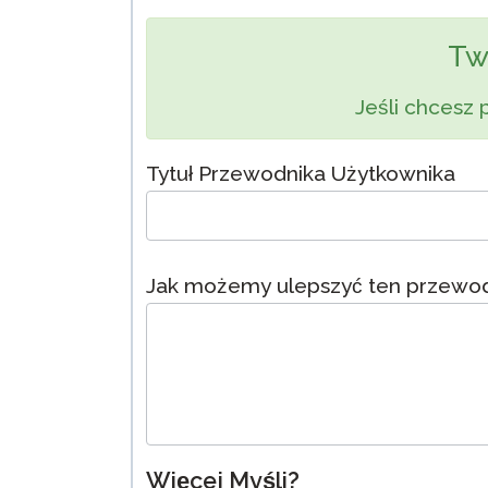
Testuj Jęz
Tw
Zdalne Na
Jeśli chcesz 
Zażądaj P
Tytuł Przewodnika Użytkownika
Jak możemy ulepszyć ten przewod
Więcej Myśli?