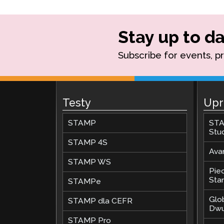
Stay up to da
Subscribe for events, p
Testy
Upr
STAMP
STA
Stu
STAMP 4S
Ava
STAMP WS
Pie
Stan
STAMPe
Glo
STAMP dla CEFR
Dwu
STAMP Pro