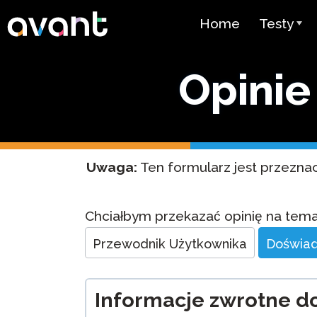
Skip to main content
Home
Testy
Przegląd 
Opinie
STAMP
PLACE
Test Supe
Uwaga:
Ten formularz jest przeznac
Test Języ
jako Język
(SHL)
Website
Chciałbym przekazać opinię na temat
Feedback
Przewodnik Użytkownika
Doświad
Test Biegł
Arabskim 
Cennik
Informacje zwrotne do