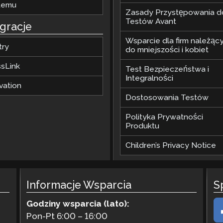
temu
Zasady Przystępowania d
Testów Avant
egracje
Wsparcie dla firm należąc
try
do mniejszości i kobiet
ssLink
Test Bezpieczeństwa i
Integralności
vation
Dostosowania Testów
Polityka Prywatności
Produktu
Children’s Privacy Notice
Informacje Wsparcia
S
Godziny wsparcia (lato):
Pon-Pt 6:00 – 16:00