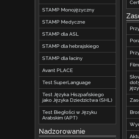
Cer
STAMP Monojęzyczny
Zas
STAMP Medyczne
Prz
STAMP dla ASL
Por
STAMP dla hebrajskiego
Prz
STAMP dla łaciny
Fil
Avant PLACE
Sło
Test SuperLanguage
dot
jęz
Test Języka Hiszpańskiego
jako Języka Dziedzictwa (SHL)
Zaso
Test Biegłości w Języku
Bro
Arabskim (APT)
Wyd
Nadzorowanie
Akt