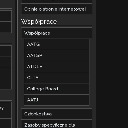
Opinie o stronie internetowej
Współprace
Współprace
AATG
AATSP
ATDLE
CLTA
College Board
AATJ
ny
Członkostwa
Zasoby specyficzne dla