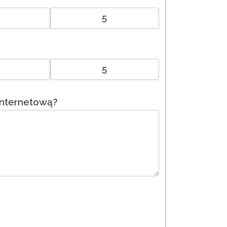
5
5
internetową?