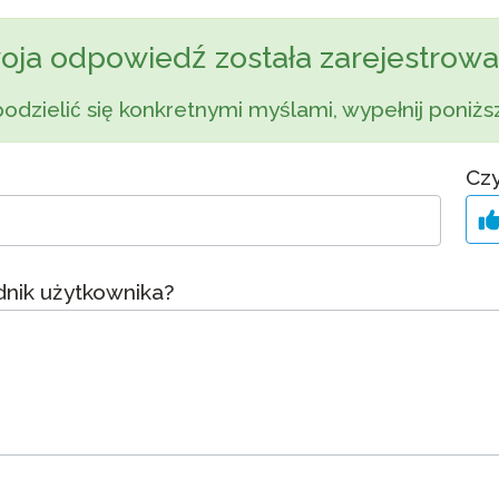
yki
Podcast
STAMP dla ASL
oja odpowiedź została zarejestrowa
dzorowanie
Blog
STAMP dla hebrajskiego
podzielić się konkretnymi myślami, wypełnij poniższ
owtórzenia
Wydarzenia
STAMP dla łaciny
Czy
nik użytkownika?