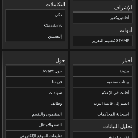
التكاملات
الإشراف
ذكي
أفانتبروكتور
ClassLink
أدوات
إليفيشن
STAMP مُقسِم التقرير
أخبار
حول
مدونة
حول Avant
بيانات صحفية
فريقنا
أفانت في الإعلام
شهادات
انضم إلى قائمة البريد
وظائف
استجابة للمحاكمات
المقيمون والتقييم
الثقة والامتثال
تحليل البيانات
تعليقات الموقع الإلكتروني
تقارير فردية