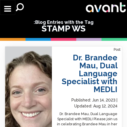
Skip to main content
Blog Entries with the Tag:
STAMP WS
Dr. Brandee Mau, Dual
Post
Language Specialist with
Dr. Brandee
MEDLI
Mau, Dual
Language
Specialist with
MEDLI
Published:
Jun 14, 2023
Updated:
Aug 12, 2024
Dr. Brandee Mau, Dual Language
Specialist with MEDLI Please join us
in celebrating Brandee Mau in her