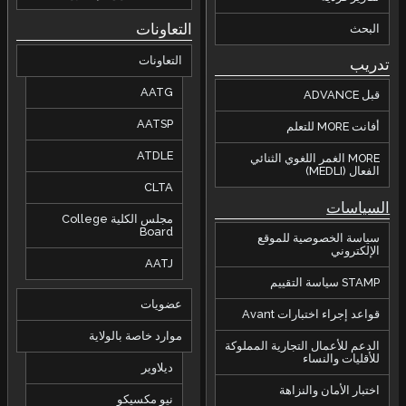
التعاونات
البحث
التعاونات
تدريب
AATG
قبل ADVANCE
AATSP
أفانت MORE للتعلم
ATDLE
MORE الغمر اللغوي الثنائي
الفعال (MEDLI)
CLTA
السياسات
مجلس الكلية College
Board
سياسة الخصوصية للموقع
الإلكتروني
AATJ
STAMP سياسة التقييم
عضويات
قواعد إجراء اختبارات Avant
موارد خاصة بالولاية
الدعم للأعمال التجارية المملوكة
للأقليات والنساء
ديلاوير
اختبار الأمان والنزاهة
نيو مكسيكو