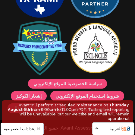
سياسة الخصوصية للموقع الإلكتروني
شروط استخدام الموقع الإلكتروني
إشعار الكوكيز
Avant will perform scheduled maintenance on
Thursday,
سياسة الخصوصية للمنتج
إشعار الخصوصية للأطفال
August 6th
from 9:00pm to 11:00pm PDT. Testing and reporting
will be unavailable, but our website and email will remain
operational.
© 2026 Avant Assessment. جميع الحقوق محفوظة.
العربية
إعدادات الخصوصية