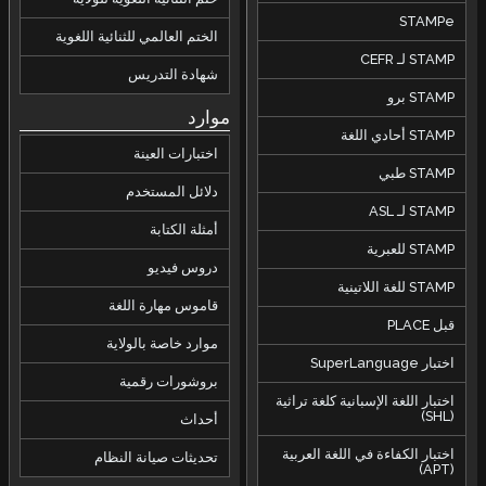
STAMPe
الختم العالمي للثنائية اللغوية
STAMP لـ CEFR
شهادة التدريس
STAMP برو
موارد
STAMP أحادي اللغة
اختبارات العينة
STAMP طبي
دلائل المستخدم
STAMP لـ ASL
أمثلة الكتابة
STAMP للعبرية
دروس فيديو
STAMP للغة اللاتينية
قاموس مهارة اللغة
قبل PLACE
موارد خاصة بالولاية
اختبار SuperLanguage
بروشورات رقمية
اختبار اللغة الإسبانية كلغة تراثية
(SHL)
أحداث
اختبار الكفاءة في اللغة العربية
تحديثات صيانة النظام
(APT)