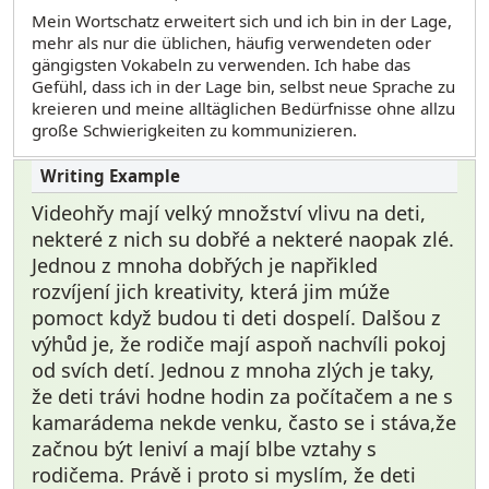
Mein Wortschatz erweitert sich und ich bin in der Lage,
mehr als nur die üblichen, häufig verwendeten oder
gängigsten Vokabeln zu verwenden. Ich habe das
Gefühl, dass ich in der Lage bin, selbst neue Sprache zu
kreieren und meine alltäglichen Bedürfnisse ohne allzu
große Schwierigkeiten zu kommunizieren.
Videohřy mají velký množství vlivu na deti,
nekteré z nich su dobřé a nekteré naopak zlé.
Jednou z mnoha dobřých je napřikled
rozvíjení jich kreativity, která jim múže
pomoct když budou ti deti dospelí. Dalšou z
výhůd je, že rodiče mají aspoň nachvíli pokoj
od svích detí. Jednou z mnoha zlých je taky,
že deti trávi hodne hodin za počítačem a ne s
kamarádema nekde venku, často se i stáva,že
začnou být leniví a mají blbe vztahy s
rodičema. Právě i proto si myslím, že deti