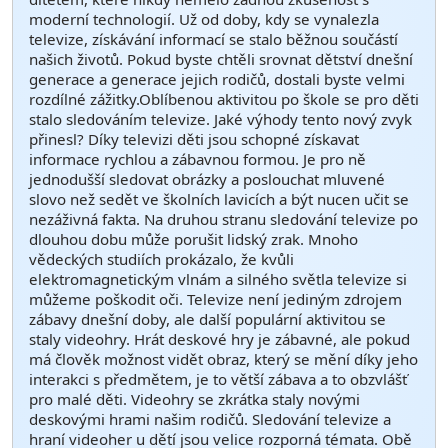
moderní technologií. Už od doby, kdy se vynalezla
televize, získávání informací se stalo běžnou součástí
našich životů. Pokud byste chtěli srovnat dětství dnešní
generace a generace jejich rodičů, dostali byste velmi
rozdílné zážitky.Oblíbenou aktivitou po škole se pro děti
stalo sledováním televize. Jaké výhody tento nový zvyk
přinesl? Díky televizi děti jsou schopné získavat
informace rychlou a zábavnou formou. Je pro ně
jednodušší sledovat obrázky a poslouchat mluvené
slovo než sedět ve školních lavicích a být nucen učit se
nezáživná fakta. Na druhou stranu sledování televize po
dlouhou dobu může porušit lidský zrak. Mnoho
vědeckých studiích prokázalo, že kvůli
elektromagnetickým vlnám a silného světla televize si
můžeme poškodit oči. Televize není jediným zdrojem
zábavy dnešní doby, ale další populární aktivitou se
staly videohry. Hrát deskové hry je zábavné, ale pokud
má člověk možnost vidět obraz, který se mění díky jeho
interakci s předmětem, je to větší zábava a to obzvlášť
pro malé děti. Videohry se zkrátka staly novými
deskovými hrami našim rodičů. Sledování televize a
hraní videoher u dětí jsou velice rozporná témata. Obě