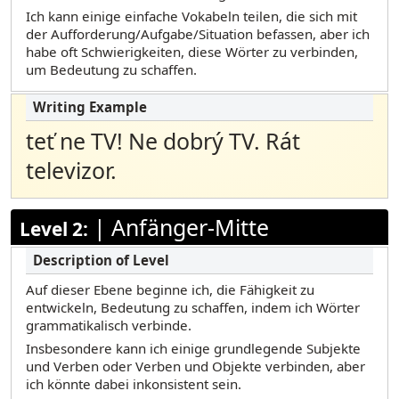
Marshallese
Ich kann einige einfache Vokabeln teilen, die sich mit
der Aufforderung/Aufgabe/Situation befassen, aber ich
Polnisch
habe oft Schwierigkeiten, diese Wörter zu verbinden,
um Bedeutung zu schaffen.
Portugiesisch (Brasilianisch)
Russisch
Samoanisch
teť ne TV! Ne dobrý TV. Rát
Somali Maay Maay
televizor.
Somali Was ist
Spanisch
|
Anfänger-Mitte
Level 2:
Tamil
Telugu
Auf dieser Ebene beginne ich, die Fähigkeit zu
entwickeln, Bedeutung zu schaffen, indem ich Wörter
Türkisch
grammatikalisch verbinde.
Urdu
Insbesondere kann ich einige grundlegende Subjekte
und Verben oder Verben und Objekte verbinden, aber
Vietnamesisch
ich könnte dabei inkonsistent sein.
Yup’ik