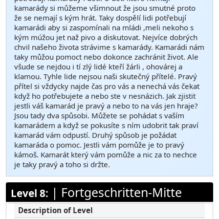
kamarády si můžeme všimnout že jsou smutné proto
že se nemají s kým hrát. Taky dospělí lidi potřebují
kamarádi aby si zaspomínali na mládi ,meli nekoho s
kým múžou jet naž pivo a diskutovat. Nejvíce dobrých
chvil našeho života strávime s kamarády. Kamarádi nám
taky můžou pomoct nebo dokonce zachránit život. Ale
všude se nejdou i tí zlý lidé kteří žárli , ohovárej a
klamou. Tyhle lide nejsou naši skutečný přítelé. Pravý
přítel si vždycky najde čas pro vás a nenechá vás čekat
když ho potřebujete a nebo ste v nesnázich. Jak zjistit
jestli váš kamarád je pravý a nebo to na vás jen hraje?
Jsou tady dva spůsobi. Můžete se pohádat s vaším
kamarádem a když se pokusíte s ním udobrit tak praví
kamarád vám odpustí. Druhý spůsob je požádat
kamaráda o pomoc. Jestli vám pomůže je to pravý
kámoš. Kamarát který vám pomůže a nic za to nechce
je taky pravý a toho si držte.
|
Fortgeschritten-Mitte
Level 8: