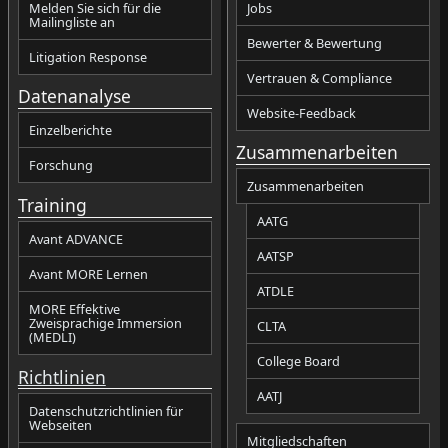
Melden Sie sich für die
Jobs
Mailingliste an
Bewerter & Bewertung
Litigation Response
Vertrauen & Compliance
Datenanalyse
Website-Feedback
Einzelberichte
Zusammenarbeiten
Forschung
Zusammenarbeiten
Training
AATG
Avant ADVANCE
AATSP
Avant MORE Lernen
ATDLE
MORE Effektive
Zweisprachige Immersion
CLTA
(MEDLI)
College Board
Richtlinien
AATJ
Datenschutzrichtlinien für
Webseiten
Mitgliedschaften