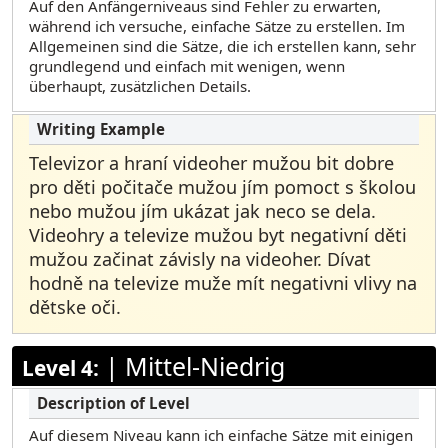
Auf den Anfängerniveaus sind Fehler zu erwarten,
während ich versuche, einfache Sätze zu erstellen. Im
Allgemeinen sind die Sätze, die ich erstellen kann, sehr
grundlegend und einfach mit wenigen, wenn
überhaupt, zusätzlichen Details.
Televizor a hraní videoher mužou bit dobre
pro děti počitače mužou jím pomoct s školou
nebo mužou jím ukázat jak neco se dela.
Videohry a televize mužou byt negativní děti
mužou začinat závisly na videoher. Dívat
hodně na televize muže mít negativni vlivy na
dětske oči.
|
Mittel-Niedrig
Level 4:
Auf diesem Niveau kann ich einfache Sätze mit einigen