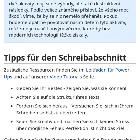
dvě aktivity mají silné výhody, ale také destruktivní
následky. Podle velice známého přísloví, že všeho moc
škodí, víme, že by se nic nemělo přehánět. Pokud
budeme opatrně povolovat našim dětem tyto aktivity,
můžeme je naučit novým věcem, které by bez
moderních technologií těžko získaly.
[ snippet shortcode: Writing Examples Bottom Text ]
Tipps für den Schreibabschnitt
Zusätzliche Ressourcen finden Sie im
Leitfaden für Power-
Ups
und auf unserer
Video-Tutorials
Seite.
Geben Sie Ihr Bestes - zeigen Sie, was sie können!
Achten Sie auf die Struktur Ihres Texts.
Fordern Sie sich heraus - Versuchen Sie, sich in Ihrem
Schreiben selbst zu übertreffen.
Seien Sie kreativ und machen Sie sich keinen Stress
über mögliche Fehler. Perfektion ist nicht das Ziel!
Geben Sie einfach Ihr Bestes und haben Sie Freude an der