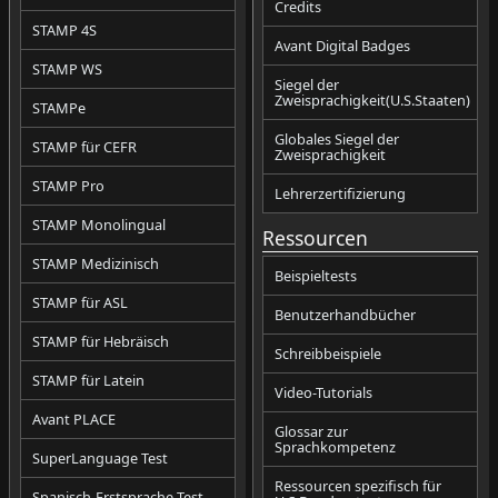
Credits
STAMP 4S
Avant Digital Badges
STAMP WS
Siegel der
Zweisprachigkeit(U.S.Staaten)
STAMPe
Globales Siegel der
STAMP für CEFR
Zweisprachigkeit
STAMP Pro
Lehrerzertifizierung
STAMP Monolingual
Ressourcen
STAMP Medizinisch
Beispieltests
STAMP für ASL
Benutzerhandbücher
STAMP für Hebräisch
Schreibbeispiele
STAMP für Latein
Video-Tutorials
Avant PLACE
Glossar zur
Sprachkompetenz
SuperLanguage Test
Ressourcen spezifisch für
Spanisch-Erstsprache-Test