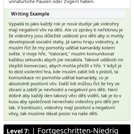
unnatürliche Pausen oder Zögern haben.
Vypadá to jako každý rok je nová studije jak videohry
mají negativní vliv na děti. Ale co zprávy ti neřeknou je
že videohry jsou důležité události pro děti aby si mohly
developovat socialní stahy. Já samu hraju videohry, a
musím říct že my pomohly udělat kamarády kolem
světe. V moje hře, "Valorant," musím komunikovat
každou sekundu abych jse nezabila. Takové události mi
zlepšili konverzaci, abych mohla přežít v hře. Y když je
to dost violentní hra, kde musím zabít lidi s pistolí, ta
komunikace mi pomohla udělat kamarády, co je
absolutně pozitivní vliv. Další lidi můžou říct že hry ze
zbraní a zabítí je nevhodní a negativní pro děti. Není
dobré aby každý den takový věci děti viděli, tak je to v
kusu aby společnost nenechalo videohry pro děti jen
tak. V konkluzici, videohry mají positvní a negativní
vlivy, tak musíme dávat pozor na naše děti.
|
Fortgeschritten-Niedrig
Level 7: