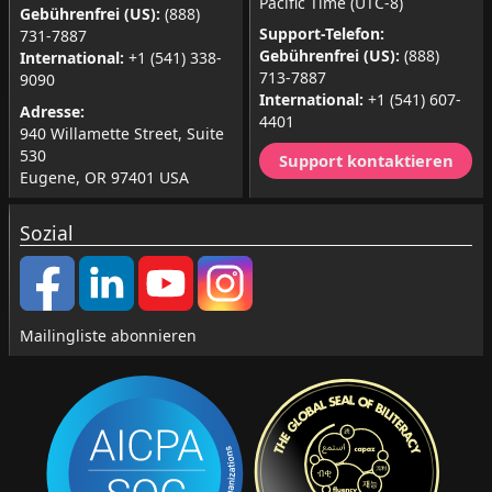
Pacific Time (UTC-8)
Gebührenfrei (US):
(888)
Support-Telefon:
731-7887
Gebührenfrei (US):
(888)
International:
+1 (541) 338-
713-7887
9090
International:
+1 (541) 607-
Adresse:
4401
940 Willamette Street, Suite
530
Support kontaktieren
Eugene, OR 97401 USA
Sozial
Mailingliste abonnieren