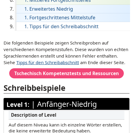
Mittleres Fortgeschrittenes
Deutsch
Erweitertes Niedrig
Fortgeschrittenes Mittelstufe
Filipino (Tagalog)
Tipps für den Schreibabschnitt
Französisch
Deutsch
[ snippet shortcode: Writing Examples Text ]
Die folgenden Beispiele zeigen Schreibproben auf
Haitianisches Kreol
verschiedenen Kompetenzstufen. Diese wurden von echten
Sprachlernenden erstellt und können Fehler enthalten.
Hebräisch
Siehe
Tipps für den Schreibabschnitt
am Ende dieser Seite.
Hindi
Tschechisch
Kompetenztests und Ressourcen
Hmong
Schreibbeispiele
Ilocano
Italienisch
|
Anfänger-Niedrig
Level 1:
Japanisch
Koreanisch
Auf diesem Niveau kann ich einzelne Wörter erstellen,
Marathi
die keine erweiterte Bedeutung haben.