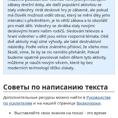
zábavy dnešní doby, ale další populární aktivitou se
staly videohry. Hrát deskové hry je zábavné, ale pokud
má člověk možnost vidět obraz, který se mění díky jeho
interakci s předmětem, je to větší zábava a to obzvlášť
pro malé děti. Videohry se zkrátka staly novými
deskovými hrami našim rodičů. Sledování televize a
hraní videoher u dětí jsou velice rozporná témata. Obě
dvě aktivity mají silné výhody, ale také destruktivní
následky. Podle velice známého přísloví, že všeho moc
škodí, víme, že by se nic nemělo přehánět. Pokud
budeme opatrně povolovat našim dětem tyto aktivity,
můžeme je naučit novým věcem, které by bez
moderních technologií těžko získaly.
[ snippet shortcode: Writing Examples Bottom Text ]
Советы по написанию текста
Дополнительные ресурсы можно найти в
Руководстве
по усилителям
и на нашей странице
Видеоуроки
.
'Выставляйте свои знания на показ' - это время