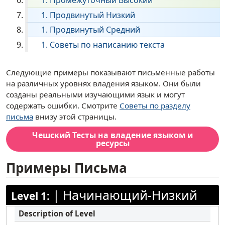
Промежуточный Высокий
Английский
Продвинутый Низкий
Продвинутый Средний
Филиппинский (тагальский)
Советы по написанию текста
Французский
Немецкий
[ snippet shortcode: Writing Examples Text ]
Следующие примеры показывают письменные работы
Гаитянский креольский
на различных уровнях владения языком. Они были
созданы реальными изучающими язык и могут
Иврит
содержать ошибки. Смотрите
Советы по разделу
Хинди
письма
внизу этой страницы.
Хмонг
Чешский
Тесты на владение языком и
ресурсы
Илокано
Итальянский
Примеры Письма
Японский
|
Начинающий-Низкий
Level 1:
Корейский
Маратхи