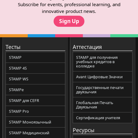
Subscribe for events, professional learning, and
innovative product news.
Sign Up
Тесты
Аттестация
STAMP
STAMP для получения
учебных кредитов в
колледже
STAMP 4S
Avant Цифровые Значки
STAMP WS
Государственные печати
STAMPe
двуязычия
STAMP для CEFR
Глобальная Печать
Двуязычия
STAMP Pro
Сертификация учителя
STAMP Моноязычный
Ресурсы
STAMP Медицинский