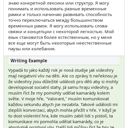
знаю конкретной лексики или структур. Я могу
понимать и использовать разные временные
рамки и только начинаю развивать способность
точно переключаться между большинством
временных рамок. Я могу использовать слова-
связки и концепции с некоторой легкостью. Мой
язык становится более естественным, но у меня
все еще могут быть некоторые неестественные
паузы или колебания.
Vypadá to jako každý rok je nová studije jak videohry
mají negativní vliv na děti. Ale co zprávy ti neřeknou je
že videohry jsou důležité události pro děti aby si mohly
developovat socialní stahy. Já samu hraju videohry, a
musím říct že my pomohly udělat kamarády kolem
světe. V moje hře, "Valorant," musím komunikovat
každou sekundu abych jse nezabila. Takové události mi
zlepšili konverzaci, abych mohla přežít v hře. Y když je
to dost violentní hra, kde musím zabít lidi s pistolí, ta
komunikace mi pomohla udělat kamarády, co je
absolutně pozitivní vliv. Další lidi můžou říct že hry ze