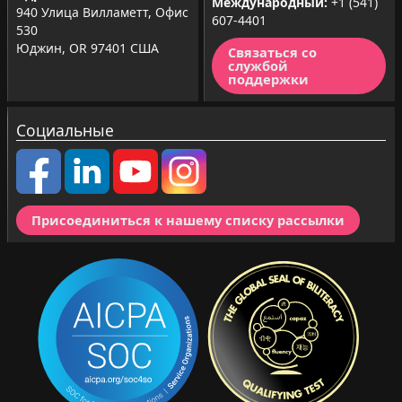
Международный:
+1 (541)
940 Улица Вилламетт, Офис
607-4401
530
Юджин, OR 97401 США
Связаться со
службой
поддержки
Социальные
Присоединиться к нашему списку рассылки