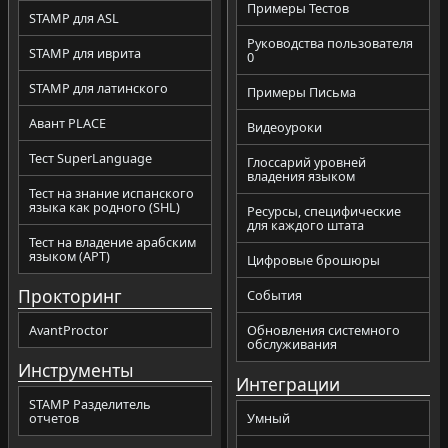
Примеры Тестов
STAMP для ASL
Руководства пользователя
STAMP для иврита
0
STAMP для латинского
Примеры Письма
Авант PLACE
Видеоуроки
Тест SuperLanguage
Глоссарий уровней
владения языком
Тест на знание испанского
языка как родного (SHL)
Ресурсы, специфические
для каждого штата
Тест на владение арабским
языком (APT)
Цифровые брошюры
Прокторинг
События
AvantProctor
Обновления системного
обслуживания
Инструменты
Интеграции
STAMP Разделитель
отчетов
Умный