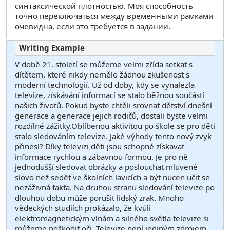
синтаксической плотностью. Моя способность
точно переключаться между временными рамками
очевидна, если это требуется в задании.
V době 21. století se můžeme velmi zřída setkat s
dítětem, které nikdy nemělo žádnou zkušenost s
moderní technologií. Už od doby, kdy se vynalezla
televize, získávání informací se stalo běžnou součástí
našich životů. Pokud byste chtěli srovnat dětství dnešní
generace a generace jejich rodičů, dostali byste velmi
rozdílné zážitky.Oblíbenou aktivitou po škole se pro děti
stalo sledováním televize. Jaké výhody tento nový zvyk
přinesl? Díky televizi děti jsou schopné získavat
informace rychlou a zábavnou formou. Je pro ně
jednodušší sledovat obrázky a poslouchat mluvené
slovo než sedět ve školních lavicích a být nucen učit se
nezáživná fakta. Na druhou stranu sledování televize po
dlouhou dobu může porušit lidský zrak. Mnoho
vědeckých studiích prokázalo, že kvůli
elektromagnetickým vlnám a silného světla televize si
můžeme poškodit oči. Televize není jediným zdrojem