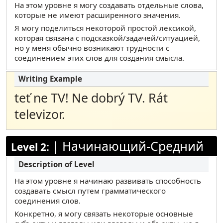
На этом уровне я могу создавать отдельные слова,
Маршалльский
которые не имеют расширенного значения.
Польский
Я могу поделиться некоторой простой лексикой,
которая связана с подсказкой/задачей/ситуацией,
Португальский (бразильский)
но у меня обычно возникают трудности с
Русский
соединением этих слов для создания смысла.
Самоанский
Сомалийский Маай Маай
teť ne TV! Ne dobrý TV. Rát
Сомали Maxaa
televizor.
Испанский
Тамил
|
Начинающий-Средний
Level 2:
Телугу
Турецкий
На этом уровне я начинаю развивать способность
Урду
создавать смысл путем грамматического
соединения слов.
Вьетнамский
Конкретно, я могу связать некоторые основные
Yup’ik