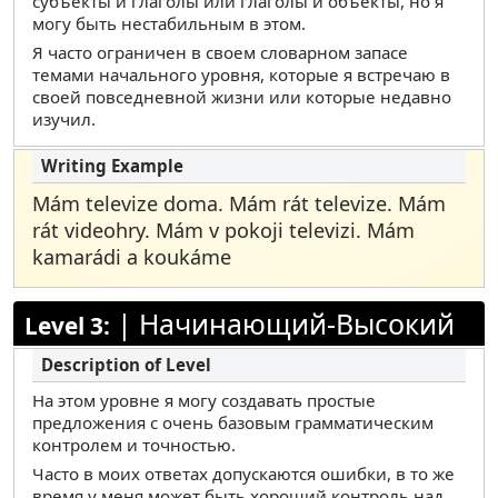
субъекты и глаголы или глаголы и объекты, но я
могу быть нестабильным в этом.
Я часто ограничен в своем словарном запасе
темами начального уровня, которые я встречаю в
своей повседневной жизни или которые недавно
изучил.
Mám televize doma. Mám rát televize. Mám
rát videohry. Mám v pokoji televizi. Mám
kamarádi a koukáme
|
Начинающий-Высокий
Level 3:
На этом уровне я могу создавать простые
предложения с очень базовым грамматическим
контролем и точностью.
Часто в моих ответах допускаются ошибки, в то же
время у меня может быть хороший контроль над