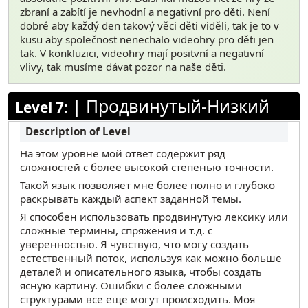
zbraní a zabítí je nevhodní a negativní pro děti. Není
dobré aby každý den takový věci děti viděli, tak je to v
kusu aby společnost nenechalo videohry pro děti jen
tak. V konkluzici, videohry mají positvní a negativní
vlivy, tak musíme dávat pozor na naše děti.
|
Продвинутый-Низкий
Level 7:
На этом уровне мой ответ содержит ряд
сложностей с более высокой степенью точности.
Такой язык позволяет мне более полно и глубоко
раскрывать каждый аспект заданной темы.
Я способен использовать продвинутую лексику или
сложные термины, спряжения и т.д. с
уверенностью. Я чувствую, что могу создать
естественный поток, используя как можно больше
деталей и описательного языка, чтобы создать
ясную картину. Ошибки с более сложными
структурами все еще могут происходить. Моя