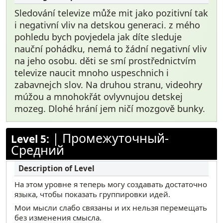
Sledování televize může mit jako pozitivní tak
i negativní vliv na detskou generaci. z mého
pohledu bych povjedela jak díte sleduje
nauční pohádku, nemá to žádní negativní vliv
na jeho osobu. děti se smí prostřednictvím
televize naucit mnoho uspeschnich i
zabavnejch slov. Na druhou stranu, videohry
múžou a mnohokřát ovlyvnujou detskej
mozeg. Dlohé hrání jem ničí mozgově bunky.
|
Промежуточный-
Level 5:
Средний
На этом уровне я теперь могу создавать достаточно
языка, чтобы показать группировки идей.
Мои мысли слабо связаны и их нельзя перемещать
без изменения смысла.