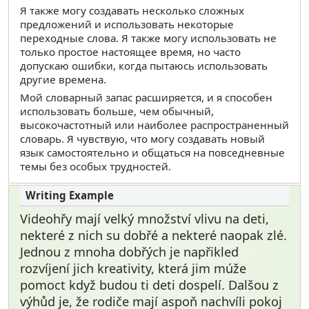
Я также могу создавать несколько сложных
предложений и использовать некоторые
переходные слова. Я также могу использовать не
только простое настоящее время, но часто
допускаю ошибки, когда пытаюсь использовать
другие времена.
Мой словарный запас расширяется, и я способен
использовать больше, чем обычный,
высокочастотный или наиболее распространенный
словарь. Я чувствую, что могу создавать новый
язык самостоятельно и общаться на повседневные
темы без особых трудностей.
Videohřy mají velký množství vlivu na deti,
nekteré z nich su dobřé a nekteré naopak zlé.
Jednou z mnoha dobřých je napřikled
rozvíjení jich kreativity, která jim múže
pomoct když budou ti deti dospelí. Dalšou z
výhůd je, že rodiče mají aspoň nachvíli pokoj