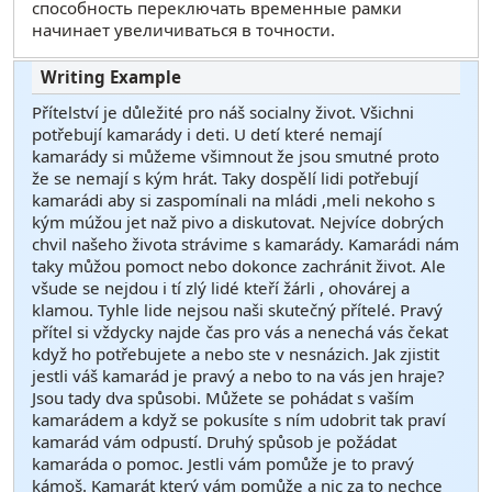
способность переключать временные рамки
начинает увеличиваться в точности.
Přítelství je důležité pro náš socialny život. Všichni
potřebují kamarády i deti. U detí které nemají
kamarády si můžeme všimnout že jsou smutné proto
že se nemají s kým hrát. Taky dospělí lidi potřebují
kamarádi aby si zaspomínali na mládi ,meli nekoho s
kým múžou jet naž pivo a diskutovat. Nejvíce dobrých
chvil našeho života strávime s kamarády. Kamarádi nám
taky můžou pomoct nebo dokonce zachránit život. Ale
všude se nejdou i tí zlý lidé kteří žárli , ohovárej a
klamou. Tyhle lide nejsou naši skutečný přítelé. Pravý
přítel si vždycky najde čas pro vás a nenechá vás čekat
když ho potřebujete a nebo ste v nesnázich. Jak zjistit
jestli váš kamarád je pravý a nebo to na vás jen hraje?
Jsou tady dva spůsobi. Můžete se pohádat s vaším
kamarádem a když se pokusíte s ním udobrit tak praví
kamarád vám odpustí. Druhý spůsob je požádat
kamaráda o pomoc. Jestli vám pomůže je to pravý
kámoš. Kamarát který vám pomůže a nic za to nechce