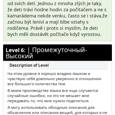
od svích detí. Jednou z mnoha zlých je taky,
že deti trávi hodne hodin za počítačem a ne s
kamarádema nekde venku, často se i stáva,že
začnou být leniví a mají blbe vztahy s
rodičema. Právě i proto si myslím, že deti
bych měli dostávět počítače když vyrostou.
|
Промежуточный-
Level 6:
Высокий
На этом уровне я хорошо владею языком и
чувствую себя довольно уверенно в отношении
все большего количества тем.
В моем производстве языка все еще случаются
случайные ошибки, но это не мешает мне
передавать то, что мне нужно поделиться.
Я могу использовать обходные описания для
объяснения или описания вещей, для которых я не