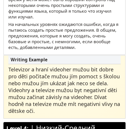
некоторыми очень простыми структурами и
функциями языка, который я только что изучил
или изучал.
На начальных уровнях ожидаются ошибки, когда я
пытаюсь создать простые предложения. В общем,
предложения, которые я могу создать, очень
базовые и простые, с немногими, если вообще
есть, добавленными деталями.
Televizor a hraní videoher mužou bit dobre
pro děti počitače mužou jím pomoct s školou
nebo mužou jím ukázat jak neco se dela.
Videohry a televize mužou byt negativní děti
mužou začinat závisly na videoher. Dívat
hodně na televize muže mít negativni vlivy na
dětske oči.
|
Низкий-Средний
Level 4: