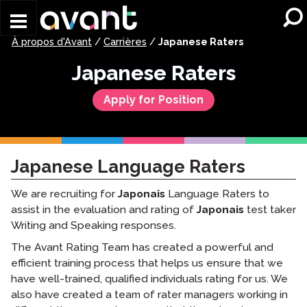
Skip to main content
À propos d'Avant
/
Carrières
/
Japanese Raters
Japanese Raters
Apply for Position
Japanese Language Raters
We are recruiting for
Japonais
Language Raters to
assist in the evaluation and rating of
Japonais
test taker
Writing and Speaking responses.
The Avant Rating Team has created a powerful and
efficient training process that helps us ensure that we
have well-trained, qualified individuals rating for us. We
also have created a team of rater managers working in