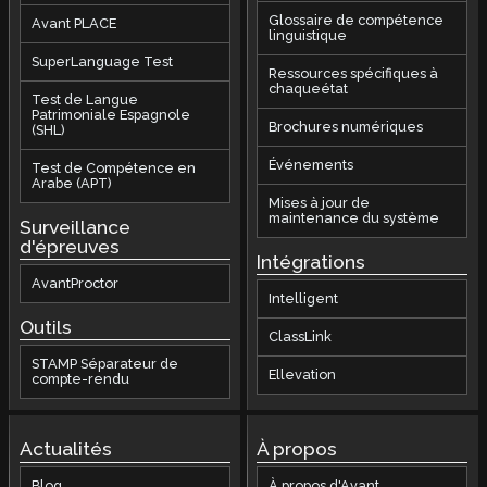
Glossaire de compétence
Avant PLACE
linguistique
SuperLanguage Test
Ressources spécifiques à
chaqueétat
Test de Langue
Patrimoniale Espagnole
Brochures numériques
(SHL)
Événements
Test de Compétence en
Arabe (APT)
Mises à jour de
maintenance du système
Surveillance
d'épreuves
Intégrations
AvantProctor
Intelligent
Outils
ClassLink
STAMP Séparateur de
Ellevation
compte-rendu
Actualités
À propos
Blog
À propos d'Avant