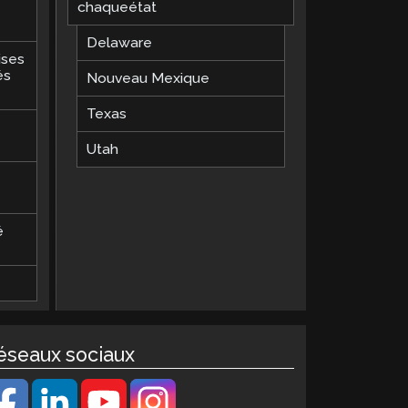
chaqueétat
Delaware
ises
és
Nouveau Mexique
Texas
Utah
é
éseaux sociaux