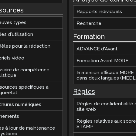
sources
Rapports individuels
euves types
Recherche
es d'utilisation
Formation
èles pour la rédaction
ADVANCE d'Avant
riels vidéo
Formation Avant MORE
ssaire de compétence
Immersion efficace MORE
uistique
dans deux langues (MEDLI
sources spécifiques à
Règles
queétat
Règles de confidentialité 
chures numériques
site web
nements
Règles relatives aux scor
STAMP
es à jour de maintenance
système