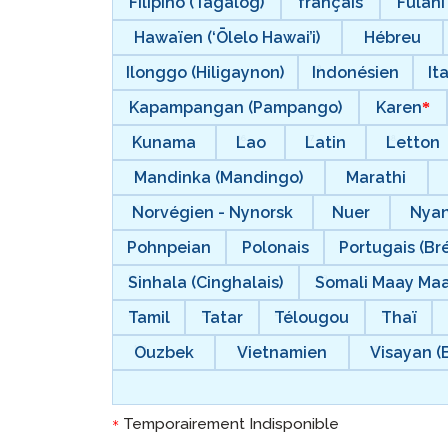
Filipino (Tagalog)
français
Fulani
Hawaïen (‘Ōlelo Hawai’i)
Hébreu
Ilonggo (Hiligaynon)
Indonésien
It
Kapampangan (Pampango)
Karen
Kunama
Lao
Latin
Letton
Mandinka (Mandingo)
Marathi
Norvégien - Nynorsk
Nuer
Nyan
Pohnpeian
Polonais
Portugais (Bré
Sinhala (Cinghalais)
Somali Maay Ma
Tamil
Tatar
Télougou
Thaï
Ouzbek
Vietnamien
Visayan (
Temporairement Indisponible
*