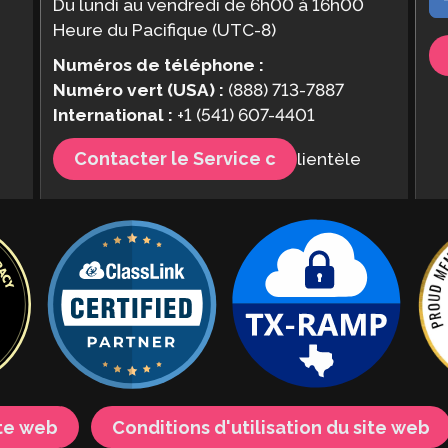
Du lundi au vendredi de 6h00 à 16h00
Heure du Pacifique (UTC-8)
Numéros de téléphone :
Numéro vert (USA) :
(888) 713-7887
International :
+1 (541) 607-4401
Contacter le Service c
lientèle
ite web
Conditions d'utilisation du site web