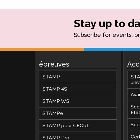
Stay up to da
Subscribe for events, p
épreuves
Acc
STAMP
STA
univ
STAMP 4S
Ava
STAMP WS
Sce
Éta
STAMPe
Sce
STAMP pour CECRL
Cert
STAMP Pro