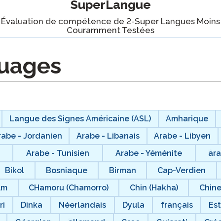
SuperLangue
Podcast
STAMP pour ASL (langue des
Évaluation de compétence de 2-Super Langues Moins
signes américaine)
nce
Couramment Testées
Blog
STAMP pour l’hébreu
elle
Événements
uages
STAMP pour le latin
Langue des Signes Américaine (ASL)
Amharique
rabe - Jordanien
Arabe - Libanais
Arabe - Libyen
Arabe - Tunisien
Arabe - Yéménite
ar
Bikol
Bosniaque
Birman
Cap-Verdien
ăm
CHamoru (Chamorro)
Chin (Hakha)
Chine
ri
Dinka
Néerlandais
Dyula
français
Es