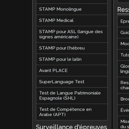
Res
STAMP Monolingue
STAMP Medical
Epr
STAMP pour ASL (langue des
Guid
signes américaine)
Mod
STAMP pour l'hébreu
Tuto
STAMP pour le latin
Glo
Avant PLACE
ling
SuperLanguage Test
Res
cha
Test de Langue Patrimoniale
Espagnole (SHL)
Bro
Test de Compétence en
Évé
Arabe (APT)
Mis
Surveillance d'épreuves
du 