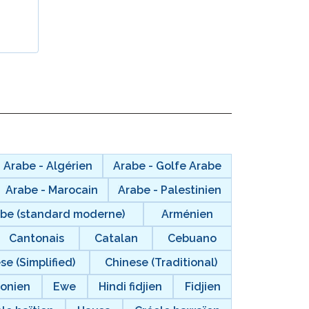
Intégration de ClassLink
Intégration Astucieuse
Gestion des Horaires du
Groupe STAMP
Arabe - Algérien
Arabe - Golfe Arabe
Arabe - Marocain
Arabe - Palestinien
abe (standard moderne)
Arménien
Cantonais
Catalan
Cebuano
se (Simplified)
Chinese (Traditional)
tonien
Ewe
Hindi fidjien
Fidjien