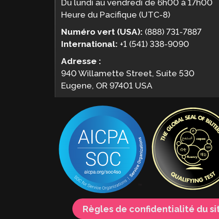
Du lundi au vendredi de 6h00 à 17h00
Heure du Pacifique (UTC-8)
Numéro vert (USA):
(888) 731-7887
International:
+1 (541) 338-9090
Adresse :
940 Willamette Street, Suite 530
Eugene, OR 97401 USA
Règles de confidentialité du s