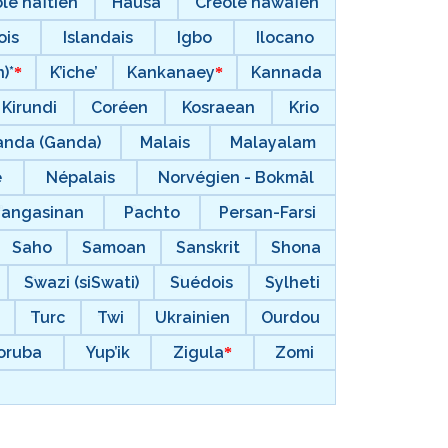
le haïtien
Hausa
Créole hawaïen
ois
Islandais
Igbo
Ilocano
)*
K’iche’
Kankanaey
Kannada
Kirundi
Coréen
Kosraean
Krio
nda (Ganda)
Malais
Malayalam
e
Népalais
Norvégien - Bokmål
Pangasinan
Pachto
Persan-Farsi
Saho
Samoan
Sanskrit
Shona
Swazi (siSwati)
Suédois
Sylheti
Turc
Twi
Ukrainien
Ourdou
oruba
Yup’ik
Zigula
Zomi