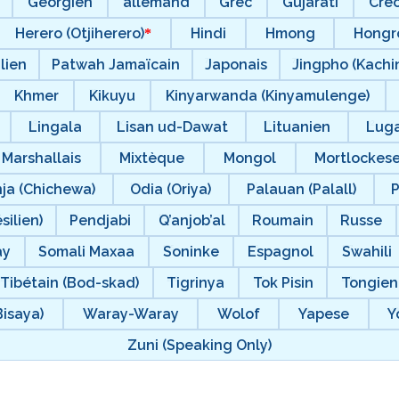
Géorgien
allemand
Grec
Gujarati
Créo
Herero (Otjiherero)
Hindi
Hmong
Hongr
alien
Patwah Jamaïcain
Japonais
Jingpho (Kachin
Khmer
Kikuyu
Kinyarwanda (Kinyamulenge)
Lingala
Lisan ud-Dawat
Lituanien
Luga
Marshallais
Mixtèque
Mongol
Mortlockes
ja (Chichewa)
Odia (Oriya)
Palauan (Palall)
silien)
Pendjabi
Q’anjob’al
Roumain
Russe
ay
Somali Maxaa
Soninke
Espagnol
Swahili
Tibétain (Bod-skad)
Tigrinya
Tok Pisin
Tongien
Bisaya)
Waray-Waray
Wolof
Yapese
Y
Zuni (Speaking Only)