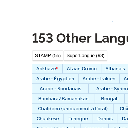
Test de Langues
Surveillance à Dista
Demander une Nouv
Tentative
153
Other Lang
STAMP (55)
SuperLangue (98)
Abkhaze
Afaan Oromo
Albanais
Arabe - Égyptien
Arabe - Irakien
A
Arabe - Soudanais
Arabe - Syrien
Bambara/Bamanakan
Bengali
Chaldéen (uniquement à l'oral)
Ch
Chuukese
Tchèque
Danois
Da