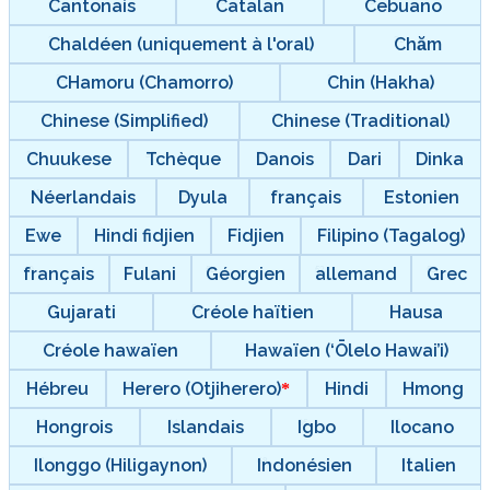
Cantonais
Catalan
Cebuano
Chaldéen (uniquement à l'oral)
Chăm
CHamoru (Chamorro)
Chin (Hakha)
Chinese (Simplified)
Chinese (Traditional)
Chuukese
Tchèque
Danois
Dari
Dinka
Néerlandais
Dyula
français
Estonien
Ewe
Hindi fidjien
Fidjien
Filipino (Tagalog)
français
Fulani
Géorgien
allemand
Grec
Gujarati
Créole haïtien
Hausa
Créole hawaïen
Hawaïen (‘Ōlelo Hawai’i)
Hébreu
Herero (Otjiherero)
Hindi
Hmong
Hongrois
Islandais
Igbo
Ilocano
Ilonggo (Hiligaynon)
Indonésien
Italien