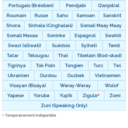
Portugais (Brésilien)
Pendjabi
Q’anjob’al
Roumain
Russe
Saho
Samoan
Sanskrit
Shona
Sinhala (Cinghalais)
Somali Maay Maay
Somali Maxaa
Soninke
Espagnol
Swahili
Swazi (siSwati)
Suédois
Sylheti
Tamil
Tatar
Télougou
Thaï
Tibétain (Bod-skad)
Tigrinya
Tok Pisin
Tongien
Turc
Twi
Ukrainien
Ourdou
Ouzbek
Vietnamien
Visayan (Bisaya)
Waray-Waray
Wolof
Yapese
Yoruba
Yup’ik
Zigula
Zomi
Zuni (Speaking Only)
Temporairement Indisponible
*