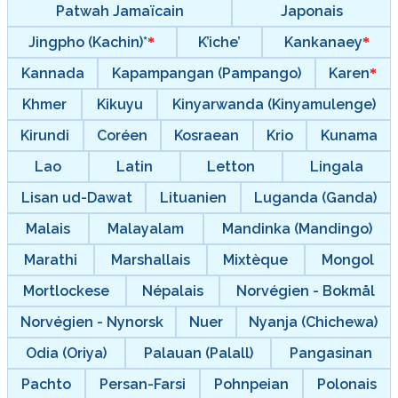
Patwah Jamaïcain
Japonais
Jingpho (Kachin)*
K’iche’
Kankanaey
Kannada
Kapampangan (Pampango)
Karen
Khmer
Kikuyu
Kinyarwanda (Kinyamulenge)
Kirundi
Coréen
Kosraean
Krio
Kunama
Lao
Latin
Letton
Lingala
Lisan ud-Dawat
Lituanien
Luganda (Ganda)
Malais
Malayalam
Mandinka (Mandingo)
Marathi
Marshallais
Mixtèque
Mongol
Mortlockese
Népalais
Norvégien - Bokmål
Norvégien - Nynorsk
Nuer
Nyanja (Chichewa)
Odia (Oriya)
Palauan (Palall)
Pangasinan
Pachto
Persan-Farsi
Pohnpeian
Polonais