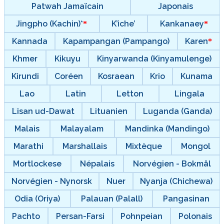
Patwah Jamaïcain
Japonais
Jingpho (Kachin)*
K’iche’
Kankanaey
Kannada
Kapampangan (Pampango)
Karen
Khmer
Kikuyu
Kinyarwanda (Kinyamulenge)
Kirundi
Coréen
Kosraean
Krio
Kunama
Lao
Latin
Letton
Lingala
Lisan ud-Dawat
Lituanien
Luganda (Ganda)
Malais
Malayalam
Mandinka (Mandingo)
Marathi
Marshallais
Mixtèque
Mongol
Mortlockese
Népalais
Norvégien - Bokmål
Norvégien - Nynorsk
Nuer
Nyanja (Chichewa)
Odia (Oriya)
Palauan (Palall)
Pangasinan
Pachto
Persan-Farsi
Pohnpeian
Polonais