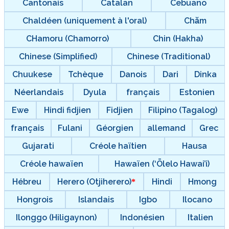
Cantonais
Catalan
Cebuano
Chaldéen (uniquement à l'oral)
Chăm
CHamoru (Chamorro)
Chin (Hakha)
Chinese (Simplified)
Chinese (Traditional)
Chuukese
Tchèque
Danois
Dari
Dinka
Néerlandais
Dyula
français
Estonien
Ewe
Hindi fidjien
Fidjien
Filipino (Tagalog)
français
Fulani
Géorgien
allemand
Grec
Gujarati
Créole haïtien
Hausa
Créole hawaïen
Hawaïen (‘Ōlelo Hawai’i)
Hébreu
Herero (Otjiherero)
Hindi
Hmong
Hongrois
Islandais
Igbo
Ilocano
Ilonggo (Hiligaynon)
Indonésien
Italien