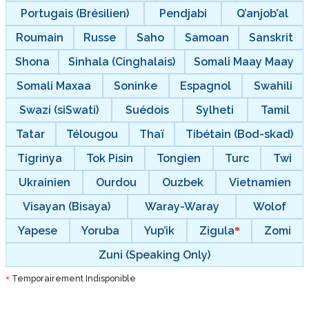
Portugais (Brésilien)
Pendjabi
Q’anjob’al
Roumain
Russe
Saho
Samoan
Sanskrit
Shona
Sinhala (Cinghalais)
Somali Maay Maay
Somali Maxaa
Soninke
Espagnol
Swahili
Swazi (siSwati)
Suédois
Sylheti
Tamil
Tatar
Télougou
Thaï
Tibétain (Bod-skad)
Tigrinya
Tok Pisin
Tongien
Turc
Twi
Ukrainien
Ourdou
Ouzbek
Vietnamien
Visayan (Bisaya)
Waray-Waray
Wolof
Yapese
Yoruba
Yup’ik
Zigula
Zomi
Zuni (Speaking Only)
Temporairement Indisponible
*