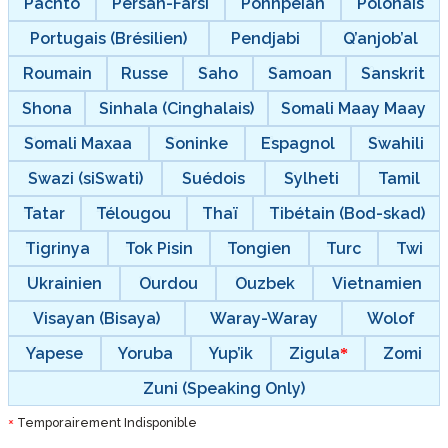
Pachto
Persan-Farsi
Pohnpeian
Polonais
Portugais (Brésilien)
Pendjabi
Q’anjob’al
Roumain
Russe
Saho
Samoan
Sanskrit
Shona
Sinhala (Cinghalais)
Somali Maay Maay
Somali Maxaa
Soninke
Espagnol
Swahili
Swazi (siSwati)
Suédois
Sylheti
Tamil
Tatar
Télougou
Thaï
Tibétain (Bod-skad)
Tigrinya
Tok Pisin
Tongien
Turc
Twi
Ukrainien
Ourdou
Ouzbek
Vietnamien
Visayan (Bisaya)
Waray-Waray
Wolof
Yapese
Yoruba
Yup’ik
Zigula
Zomi
Zuni (Speaking Only)
Temporairement Indisponible
*