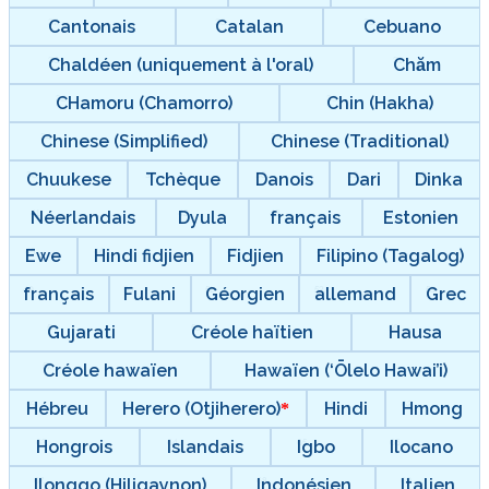
Cantonais
Catalan
Cebuano
Chaldéen (uniquement à l'oral)
Chăm
CHamoru (Chamorro)
Chin (Hakha)
Chinese (Simplified)
Chinese (Traditional)
Chuukese
Tchèque
Danois
Dari
Dinka
Néerlandais
Dyula
français
Estonien
Ewe
Hindi fidjien
Fidjien
Filipino (Tagalog)
français
Fulani
Géorgien
allemand
Grec
Gujarati
Créole haïtien
Hausa
Créole hawaïen
Hawaïen (‘Ōlelo Hawai’i)
Hébreu
Herero (Otjiherero)
Hindi
Hmong
Hongrois
Islandais
Igbo
Ilocano
Ilonggo (Hiligaynon)
Indonésien
Italien