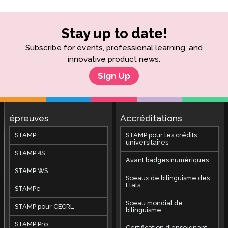
Stay up to date!
Subscribe for events, professional learning, and
innovative product news.
Sign Up
épreuves
Accréditations
STAMP
STAMP pour les crédits
universitaires
STAMP 4S
Avant badges numériques
STAMP WS
Sceaux de bilinguisme des
États
STAMPe
Sceau mondial de
STAMP pour CECRL
bilinguisme
STAMP Pro
Certification d'enseignant