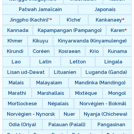
Patwah Jamaïcain
Japonais
Jingpho (Kachin)*
K’iche’
Kankanaey
Kannada
Kapampangan (Pampango)
Karen
Khmer
Kikuyu
Kinyarwanda (Kinyamulenge)
Kirundi
Coréen
Kosraean
Krio
Kunama
Lao
Latin
Letton
Lingala
Lisan ud-Dawat
Lituanien
Luganda (Ganda)
Malais
Malayalam
Mandinka (Mandingo)
Marathi
Marshallais
Mixtèque
Mongol
Mortlockese
Népalais
Norvégien - Bokmål
Norvégien - Nynorsk
Nuer
Nyanja (Chichewa)
Odia (Oriya)
Palauan (Palall)
Pangasinan