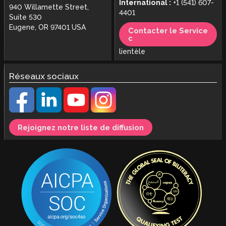
International :
+1 (541) 607-
940 Willamette Street,
4401
Suite 530
Eugene, OR 97401 USA
Contacter le Service
c
lientèle
Réseaux sociaux
Rejoignez notre liste de diffusion