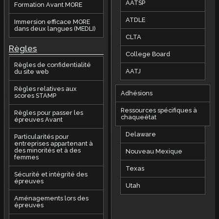
AATSP
Formation Avant MORE
ATDLE
Immersion efficace MORE
dans deux langues (MEDLI)
CLTA
Règles
College Board
Règles de confidentialité
AATJ
du site web
Règles relatives aux
Adhésions
scores STAMP
Ressources spécifiques à
Règles pour passer les
chaqueétat
épreuves Avant
Delaware
Particularités pour
entreprises appartenant à
des minorités et à des
Nouveau Mexique
femmes
Texas
Sécurité et intégrité des
épreuves
Utah
Aménagements lors des
épreuves