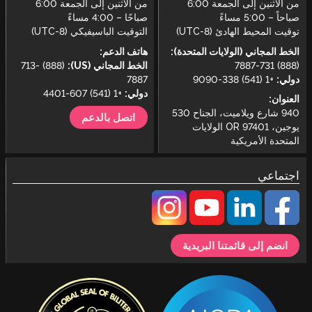
من الاثنين إلى الجمعة 6:00
من الاثنين إلى الجمعة 6:00
صباحاً – 5:00 مساءً
صباحًا – 4:00 مساءً
توقيت المحيط الهادئ (UTC-8)
التوقيت الباسيفيكي (UTC-8)
الخط المجاني (الولايات المتحدة):
هاتف الدعم:
(888) 731-7887
الخط المجاني (US):
(888) 713-
دولي:
+1 (541) 338-9090
7887
دولي:
+1 (541) 607-4401
العنوان:
940 شارع ويلاميت، الجناح 530
اتصل بالدعم
يوجين، OR 97401 الولايات
المتحدة الأمريكية
اجتماعي
انضم إلى قائمتنا البريدية