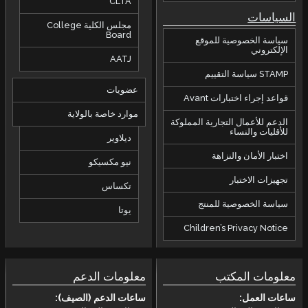
CLTA
السياسات
مجلس الكلية College
Board
سياسة الخصوصية للموقع
الإلكتروني
AATJ
STAMP سياسة التقييم
عضويات
قواعد إجراء اختبارات Avant
موارد خاصة بالولاية
الدعم للأعمال التجارية المملوكة
للأقليات والنساء
ديلاوير
اختبار الأمان والنزاهة
نيو مكسيكو
تجهيزات الاختبار
تكساس
سياسة الخصوصية للمنتج
يوتا
Children’s Privacy Notice
معلومات المكتب
معلومات الدعم
ساعات العمل:
ساعات الدعم (الصيف):