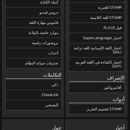
أمثلة الكتابة
STAMP للعبرية
دروس فيديو
STAMP للغة اللاتينية
قاموس مهارة اللغة
قبل PLACE
موارد خاصة بالولاية
اختبار SuperLanguage
بروشورات رقمية
اختبار اللغة الإسبانية كلغة تراثية
(SHL)
أحداث
اختبار الكفاءة في اللغة العربية
تحديثات صيانة النظام
(APT)
التكاملات
الإشراف
ذكي
أفانتبروكتور
ClassLink
أدوات
إليفيشن
STAMP مُقسِم التقرير
أخبار
حول