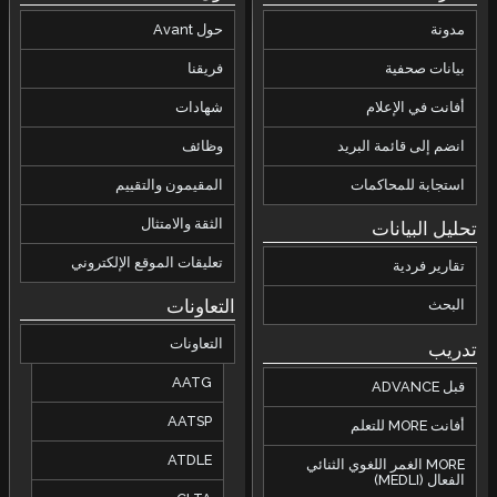
مدونة
حول Avant
بيانات صحفية
فريقنا
أفانت في الإعلام
شهادات
انضم إلى قائمة البريد
وظائف
استجابة للمحاكمات
المقيمون والتقييم
الثقة والامتثال
تحليل البيانات
تعليقات الموقع الإلكتروني
تقارير فردية
التعاونات
البحث
التعاونات
تدريب
AATG
قبل ADVANCE
AATSP
أفانت MORE للتعلم
ATDLE
MORE الغمر اللغوي الثنائي
الفعال (MEDLI)