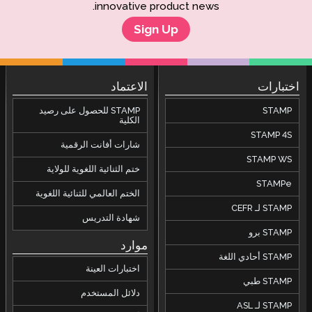
innovative product news.
Sign Up
اختبارات
الاعتماد
STAMP
STAMP للحصول على رصيد
الكلية
STAMP 4S
شارات أفانت الرقمية
STAMP WS
ختم الثنائية اللغوية للولاية
STAMPe
الختم العالمي للثنائية اللغوية
STAMP لـ CEFR
شهادة التدريس
STAMP برو
موارد
STAMP أحادي اللغة
اختبارات العينة
STAMP طبي
دلائل المستخدم
STAMP لـ ASL