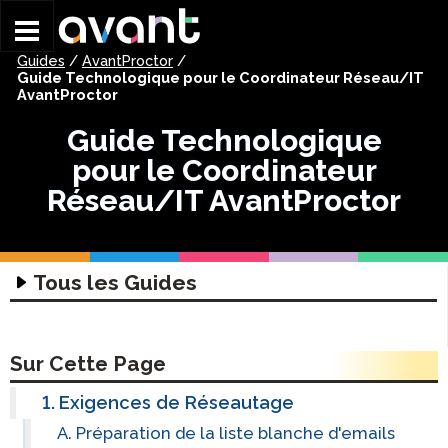
Skip to main content
Guides
/
AvantProctor
/
Guide Technologique pour le Coordinateur Réseau/IT
AvantProctor
Guide Technologique
pour le Coordinateur
Réseau/IT AvantProctor
Tous les Guides
Guides techniques
Guide technique d’évaluation
Guides du Coordinateur
Sur Cette Page
Guide d’utilisation du casque
Guides pour Commencer
Guides pour les Candidats à l’Examen
Exigences de Réseautage
Guide de saisie pour la rédaction
Guide de Planification des Équipes du
STAMP Commencer
Guide pour les Candidats à l’épreuve STAMP
Guides pour Parents
Préparation de la liste blanche d'emails
Groupe STAMP
4S