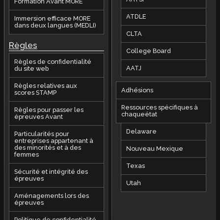
Formation Avant MORE
ATDLE
Immersion efficace MORE
dans deux langues (MEDLI)
CLTA
Règles
College Board
Règles de confidentialité
AATJ
du site web
Règles relatives aux
Adhésions
scores STAMP
Ressources spécifiques à
Règles pour passer les
chaqueétat
épreuves Avant
Delaware
Particularités pour
entreprises appartenant à
des minorités et à des
Nouveau Mexique
femmes
Texas
Sécurité et intégrité des
épreuves
Utah
Aménagements lors des
épreuves
Politique de confidentialité