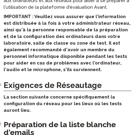
aux ordinateurs et aux réseaux pour aider à se préparer à
Compétence en Arabe (APT)
l'utilisation de la plateforme d'évaluation Avant.
SHL FAQs
IMPORTANT : Veuillez vous assurer que l'information
APT FAQs
est distribuée à la fois à votre administrateur réseau,
ADVANCE Foire aux questions
ainsi qu'à la personne responsable de la préparation
et de la configuration des ordinateurs dans votre
laboratoire, salle de classe ou zone de test. Il est
également recommandé d'avoir un membre du
personnel informatique disponible pendant les tests
pour aider en cas de problèmes avec l'ordinateur,
l'audio et le microphone, s'ils surviennent.
Exigences de Réseautage
La section suivante concerne spécifiquement la
configuration du réseau pour les lieux où les tests
auront lieu.
Préparation de la liste blanche
d'emails