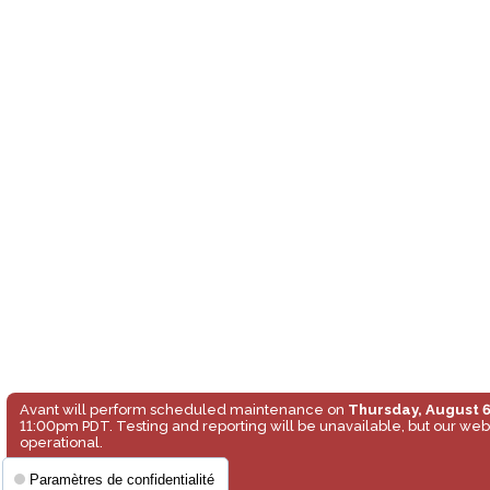
Avant will perform scheduled maintenance on
Thursday, August 
11:00pm PDT. Testing and reporting will be unavailable, but our web
operational.
Paramètres de confidentialité