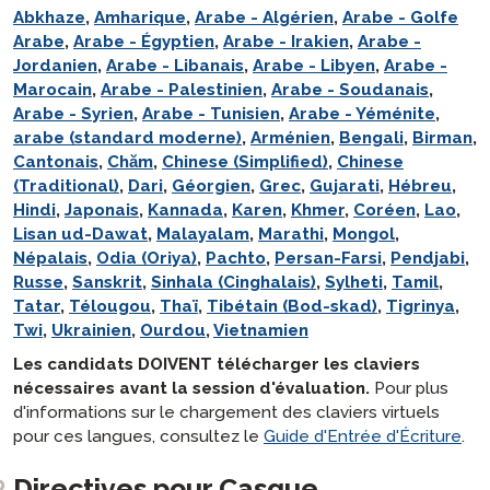
langlist:
Abkhaze
,
Amharique
,
Arabe - Algérien
,
Arabe - Golfe
Arabe
,
Arabe - Égyptien
,
Arabe - Irakien
,
Arabe -
Jordanien
,
Arabe - Libanais
,
Arabe - Libyen
,
Arabe -
Marocain
,
Arabe - Palestinien
,
Arabe - Soudanais
,
Arabe - Syrien
,
Arabe - Tunisien
,
Arabe - Yéménite
,
arabe (standard moderne)
,
Arménien
,
Bengali
,
Birman
,
Cantonais
,
Chăm
,
Chinese (Simplified)
,
Chinese
(Traditional)
,
Dari
,
Géorgien
,
Grec
,
Gujarati
,
Hébreu
,
Hindi
,
Japonais
,
Kannada
,
Karen
,
Khmer
,
Coréen
,
Lao
,
Lisan ud-Dawat
,
Malayalam
,
Marathi
,
Mongol
,
Népalais
,
Odia (Oriya)
,
Pachto
,
Persan-Farsi
,
Pendjabi
,
Russe
,
Sanskrit
,
Sinhala (Cinghalais)
,
Sylheti
,
Tamil
,
Tatar
,
Télougou
,
Thaï
,
Tibétain (Bod-skad)
,
Tigrinya
,
Twi
,
Ukrainien
,
Ourdou
,
Vietnamien
Les candidats DOIVENT télécharger les claviers
nécessaires avant la session d'évaluation.
Pour plus
d'informations sur le chargement des claviers virtuels
pour ces langues, consultez le
Guide d'Entrée d'Écriture
.
Directives pour Casque