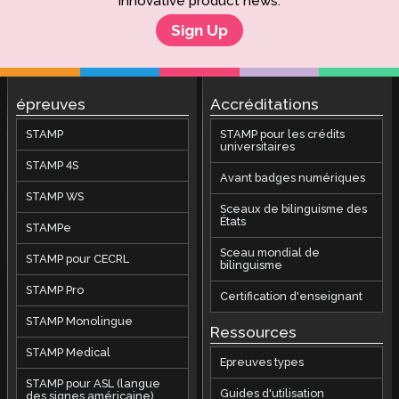
innovative product news.
Sign Up
épreuves
Accréditations
STAMP
STAMP pour les crédits
universitaires
STAMP 4S
Avant badges numériques
STAMP WS
Sceaux de bilinguisme des
États
STAMPe
Sceau mondial de
STAMP pour CECRL
bilinguisme
STAMP Pro
Certification d'enseignant
STAMP Monolingue
Ressources
STAMP Medical
Epreuves types
STAMP pour ASL (langue
Guides d'utilisation
des signes américaine)