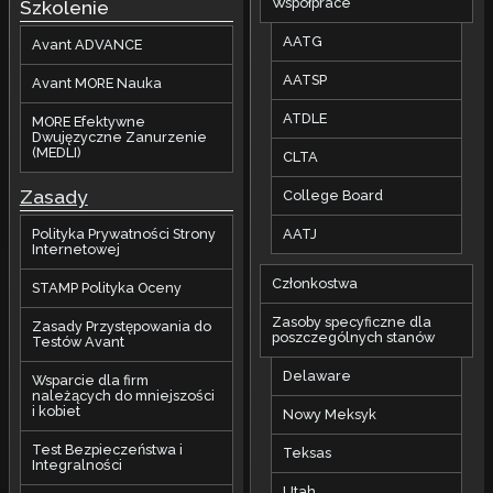
Współprace
Szkolenie
AATG
Avant ADVANCE
AATSP
Avant MORE Nauka
ATDLE
MORE Efektywne
Dwujęzyczne Zanurzenie
(MEDLI)
CLTA
Zasady
College Board
AATJ
Polityka Prywatności Strony
Internetowej
Członkostwa
STAMP Polityka Oceny
Zasoby specyficzne dla
Zasady Przystępowania do
poszczególnych stanów
Testów Avant
Delaware
Wsparcie dla firm
należących do mniejszości
i kobiet
Nowy Meksyk
Test Bezpieczeństwa i
Teksas
Integralności
Utah