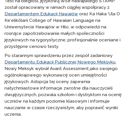
Test na biegłość językową WSe hawajskiego STAMP
został opracowany w ramach ciągłej współpracy z
Departamentem Edukacji Hawajów
oraz Ka Haka ʻUla O
Keʻelikōlani College of Hawaiian Language na
Uniwersytecie Hawajów w Hilo, w odpowiedzi na
rosnące zapotrzebowanie małych społeczności
językowych na rygorystyczne, profesjonalnie oceniane i
przystępne cenowo testy.
Po starannym sprawdzeniu przez zespół zadaniowy
Departamentu Edukacji Publicznej Nowego Meksyku
,
Nowy Meksyk wybrał Avant Assessment jako swojego
ogólnokrajowego wykonawcę ocen umiejętności
językowych. Adopcja tej oceny zapewnia
natychmiastowe informacje zwrotne dla nauczycieli
dwujęzycznych, pozwala szkołom i dystryktom na ocenę
uczniów na każdym poziomie klasowym i informuje
nauczanie w czasie rzeczywistym, aby poprawić wyniki
uczenia.