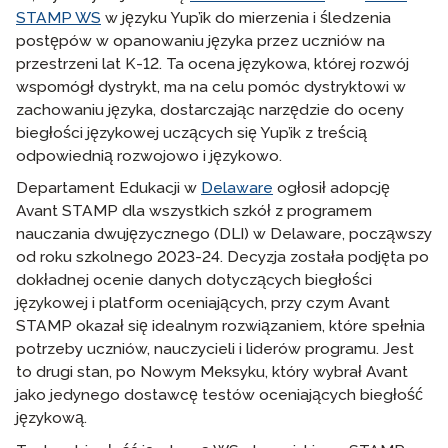
STAMP WS
w języku Yup’ik do mierzenia i śledzenia
postępów w opanowaniu języka przez uczniów na
przestrzeni lat K-12. Ta ocena językowa, której rozwój
wspomógł dystrykt, ma na celu pomóc dystryktowi w
zachowaniu języka, dostarczając narzędzie do oceny
biegłości językowej uczących się Yup’ik z treścią
odpowiednią rozwojowo i językowo.
Departament Edukacji w
Delaware
ogłosił adopcję
Avant STAMP dla wszystkich szkół z programem
nauczania dwujęzycznego (DLI) w Delaware, począwszy
od roku szkolnego 2023-24. Decyzja została podjęta po
dokładnej ocenie danych dotyczących biegłości
językowej i platform oceniających, przy czym Avant
STAMP okazał się idealnym rozwiązaniem, które spełnia
potrzeby uczniów, nauczycieli i liderów programu. Jest
to drugi stan, po Nowym Meksyku, który wybrał Avant
jako jedynego dostawcę testów oceniających biegłość
językową.