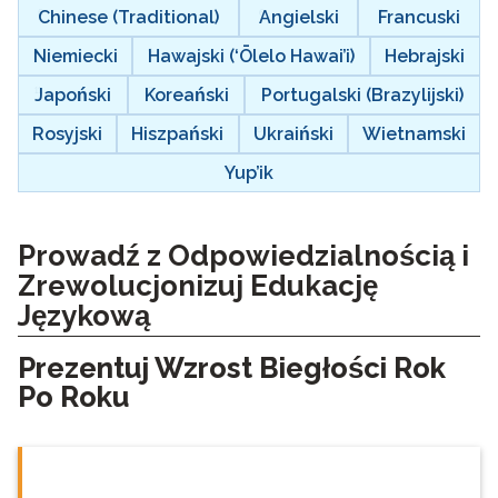
Chinese (Traditional)
Angielski
Francuski
Niemiecki
Hawajski (‘Ōlelo Hawai’i)
Hebrajski
Japoński
Koreański
Portugalski (Brazylijski)
Rosyjski
Hiszpański
Ukraiński
Wietnamski
Yup’ik
Prowadź z Odpowiedzialnością i
Zrewolucjonizuj Edukację
Językową
Prezentuj Wzrost Biegłości Rok
Po Roku