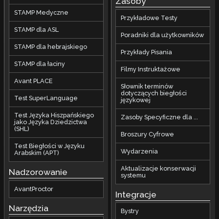
Zasoby
STAMP Medyczne
Przykładowe Testy
STAMP dla ASL
Poradniki dla użytkowników
STAMP dla hebrajskiego
Przykłady Pisania
STAMP dla łaciny
Filmy Instruktażowe
Avant PLACE
Słownik terminów
dotyczących biegłości
Test SuperLanguage
językowej
Test Języka Hiszpańskiego
Zasoby Specyficzne dla ...
jako Języka Dziedzictwa
(SHL)
Broszury Cyfrowe
Test Biegłości w Języku
Wydarzenia
Arabskim (APT)
Aktualizacje konserwacji
Nadzorowanie
systemu
AvantProctor
Integracje
Narzędzia
Bystry