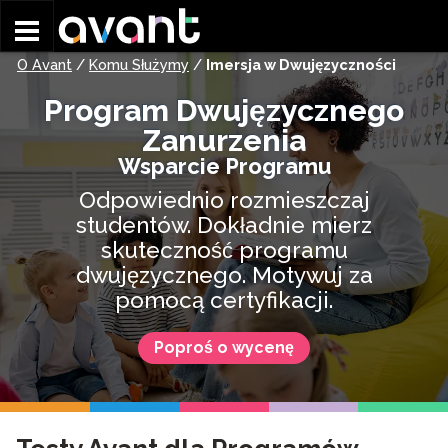
Skip to main content
O Avant
/
Komu Służymy
/
Imersja w Dwujęzyczności
Program Dwujęzycznego
Zanurzenia
Wsparcie Programu
Odpowiednio rozmieszczaj
studentów. Dokładnie mierz
skuteczność programu
dwujęzycznego. Motywuj za
pomocą certyfikacji.
Poproś o wycenę