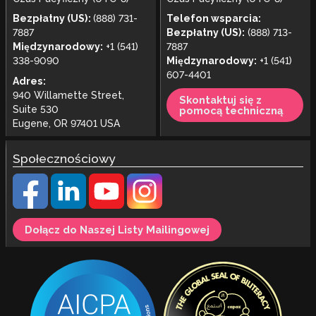
Bezpłatny (US):
(888) 731-
Telefon wsparcia:
7887
Bezpłatny (US):
(888) 713-
Międzynarodowy:
+1 (541)
7887
338-9090
Międzynarodowy:
+1 (541)
607-4401
Adres:
940 Willamette Street,
Skontaktuj się z
Suite 530
pomocą techniczną
Eugene, OR 97401 USA
Społecznościowy
Dołącz do Naszej Listy Mailingowej