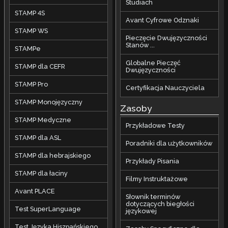
Studiach
STAMP 4S
Avant Cyfrowe Odznaki
STAMP WS
Pieczęcie Dwujęzyczności
Stanów ...
STAMPe
Globalne Pieczęć
STAMP dla CEFR
Dwujęzyczności
STAMP Pro
Certyfikacja Nauczyciela
STAMP Monojęzyczny
Zasoby
STAMP Medyczne
Przykładowe Testy
STAMP dla ASL
Poradniki dla użytkowników
STAMP dla hebrajskiego
Przykłady Pisania
STAMP dla łaciny
Filmy Instruktażowe
Avant PLACE
Słownik terminów
dotyczących biegłości
Test SuperLanguage
językowej
Test Języka Hiszpańskiego