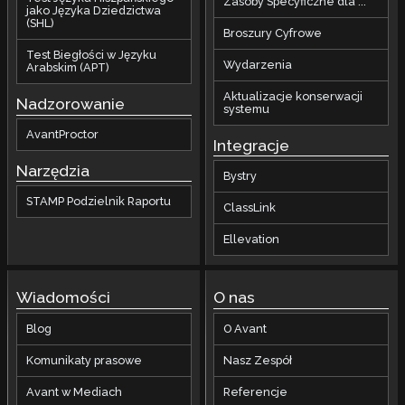
Zasoby Specyficzne dla ...
jako Języka Dziedzictwa
(SHL)
Broszury Cyfrowe
Test Biegłości w Języku
Wydarzenia
Arabskim (APT)
Aktualizacje konserwacji
Nadzorowanie
systemu
AvantProctor
Integracje
Narzędzia
Bystry
STAMP Podzielnik Raportu
ClassLink
Ellevation
Wiadomości
O nas
Blog
O Avant
Komunikaty prasowe
Nasz Zespół
Avant w Mediach
Referencje