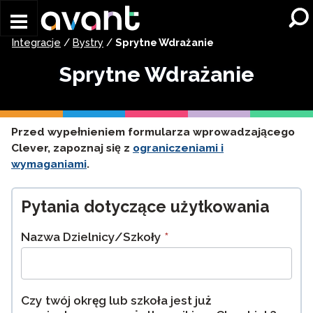
Skip to main content
Integracje
/
Bystry
/
Sprytne Wdrażanie
Sprytne Wdrażanie
Przed wypełnieniem formularza wprowadzającego
Clever, zapoznaj się z
ograniczeniami i
wymaganiami
.
Clever/ClassLink
Onboarding
Pytania dotyczące użytkowania
Survey
Nazwa Dzielnicy/Szkoły
*
Czy twój okręg lub szkoła jest już