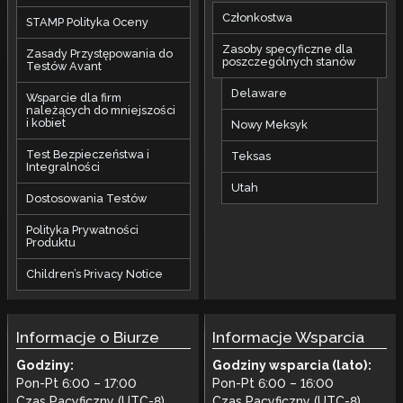
Członkostwa
STAMP Polityka Oceny
Zasoby specyficzne dla
Zasady Przystępowania do
poszczególnych stanów
Testów Avant
Delaware
Wsparcie dla firm
należących do mniejszości
i kobiet
Nowy Meksyk
Test Bezpieczeństwa i
Teksas
Integralności
Utah
Dostosowania Testów
Polityka Prywatności
Produktu
Children’s Privacy Notice
Informacje o Biurze
Informacje Wsparcia
Godziny:
Godziny wsparcia (lato):
Pon-Pt 6:00 – 17:00
Pon-Pt 6:00 – 16:00
Czas Pacyficzny (UTC-8)
Czas Pacyficzny (UTC-8)