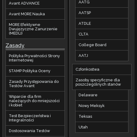
AATG
Avant ADVANCE
AATSP
Avant MORE Nauka
ATDLE
MORE Efektywne
Dwujęzyczne Zanurzenie
(MEDLI)
CLTA
Zasady
College Board
AATJ
Polityka Prywatności Strony
Internetowej
Członkostwa
STAMP Polityka Oceny
Zasoby specyficzne dla
Zasady Przystępowania do
poszczególnych stanów
Testów Avant
Delaware
Wsparcie dla firm
należących do mniejszości
i kobiet
Nowy Meksyk
Test Bezpieczeństwa i
Teksas
Integralności
Utah
Dostosowania Testów