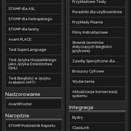
Przykładowe Testy
STAMP dla ASL
Poradniki dla użytkowników
STAMP dla hebrajskiego
Przykłady Pisania
STAMP dla łaciny
Filmy Instruktażowe
Avant PLACE
Słownik terminów
dotyczących biegłości
Test SuperLanguage
językowej
Test Języka Hiszpańskiego
Zasoby Specyficzne dla ...
jako Języka Dziedzictwa
(SHL)
Broszury Cyfrowe
Test Biegłości w Języku
Wydarzenia
Arabskim (APT)
Aktualizacje konserwacji
Nadzorowanie
systemu
AvantProctor
Integracje
Narzędzia
Bystry
STAMP Podzielnik Raportu
ClassLink