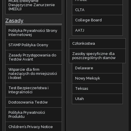
MORE Efektywne
Dwujęzyczne Zanurzenie
(MEDLI)
CLTA
Zasady
College Board
AATJ
Polityka Prywatności Strony
Internetowej
Członkostwa
STAMP Polityka Oceny
Zasoby specyficzne dla
Zasady Przystępowania do
poszczególnych stanów
Testów Avant
Delaware
Wsparcie dla firm
należących do mniejszości
i kobiet
Nowy Meksyk
Test Bezpieczeństwa i
Teksas
Integralności
Utah
Dostosowania Testów
Polityka Prywatności
Produktu
Children’s Privacy Notice