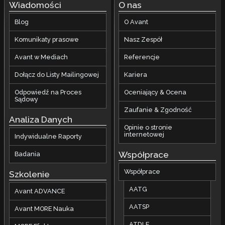
Wiadomości
O nas
Blog
O Avant
Komunikaty prasowe
Nasz Zespół
Avant w Mediach
Referencje
Dołącz do Listy Mailingowej
Kariera
Odpowiedź na Proces
Oceniający & Ocena
Sądowy
Zaufanie & Zgodność
Analiza Danych
Opinie o stronie
internetowej
Indywidualne Raporty
Współprace
Badania
Współprace
Szkolenie
AATG
Avant ADVANCE
AATSP
Avant MORE Nauka
ATDLE