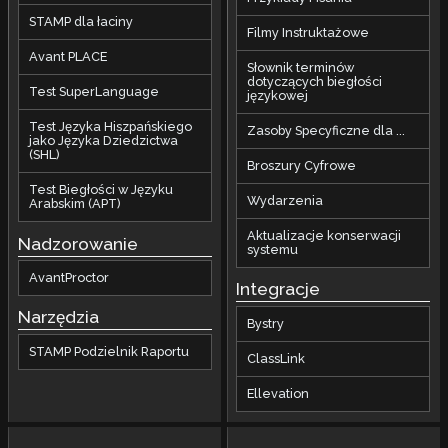
STAMP dla łaciny
Filmy Instruktażowe
Avant PLACE
Słownik terminów
dotyczących biegłości
Test SuperLanguage
językowej
Test Języka Hiszpańskiego
Zasoby Specyficzne dla ...
jako Języka Dziedzictwa
(SHL)
Broszury Cyfrowe
Test Biegłości w Języku
Wydarzenia
Arabskim (APT)
Aktualizacje konserwacji
Nadzorowanie
systemu
AvantProctor
Integracje
Narzędzia
Bystry
STAMP Podzielnik Raportu
ClassLink
Ellevation