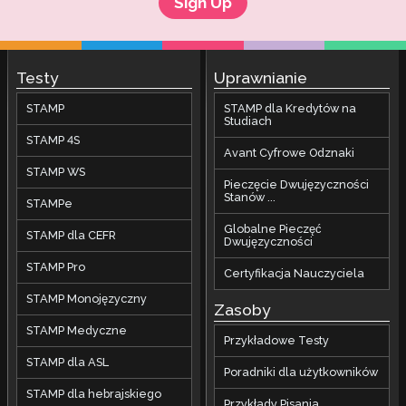
Sign Up
Testy
Uprawnianie
STAMP
STAMP dla Kredytów na
Studiach
STAMP 4S
Avant Cyfrowe Odznaki
STAMP WS
Pieczęcie Dwujęzyczności
Stanów ...
STAMPe
Globalne Pieczęć
STAMP dla CEFR
Dwujęzyczności
STAMP Pro
Certyfikacja Nauczyciela
STAMP Monojęzyczny
Zasoby
STAMP Medyczne
Przykładowe Testy
STAMP dla ASL
Poradniki dla użytkowników
STAMP dla hebrajskiego
Przykłady Pisania