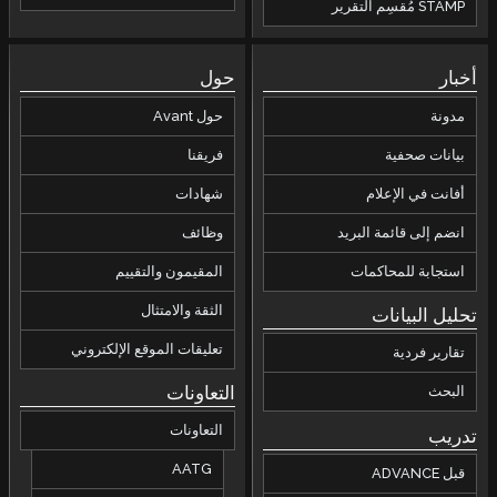
STAMP مُقسِم التقرير
أخبار
حول
مدونة
حول Avant
بيانات صحفية
فريقنا
أفانت في الإعلام
شهادات
انضم إلى قائمة البريد
وظائف
استجابة للمحاكمات
المقيمون والتقييم
الثقة والامتثال
تحليل البيانات
تعليقات الموقع الإلكتروني
تقارير فردية
التعاونات
البحث
التعاونات
تدريب
AATG
قبل ADVANCE