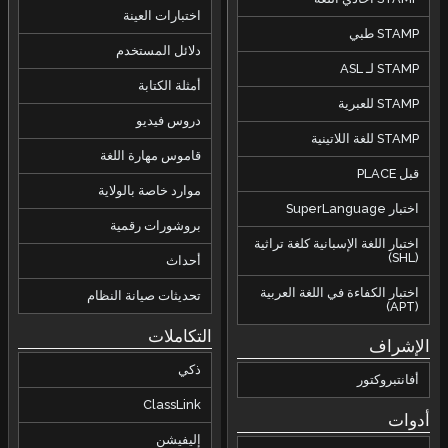
اختبارات العينة
STAMP طبي
دلائل المستخدم
STAMP لـ ASL
أمثلة الكتابة
STAMP للعبرية
دروس فيديو
STAMP للغة اللاتينية
قاموس مهارة اللغة
قبل PLACE
موارد خاصة بالولاية
اختبار SuperLanguage
بروشورات رقمية
اختبار اللغة الإسبانية كلغة تراثية
(SHL)
أحداث
اختبار الكفاءة في اللغة العربية
تحديثات صيانة النظام
(APT)
التكاملات
الإشراف
ذكي
أفانتبروكتور
ClassLink
أدوات
إليفيشن