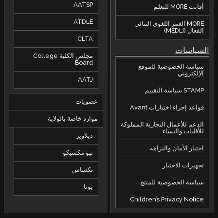
AATSP
أفانت MORE للتعلم
ATDLE
MORE الغمر اللغوي الثنائي
الفعال (MEDLI)
CLTA
السياسات
مجلس الكلية College
Board
سياسة الخصوصية للموقع
الإلكتروني
AATJ
STAMP سياسة التقييم
عضويات
قواعد إجراء اختبارات Avant
موارد خاصة بالولاية
الدعم للأعمال التجارية المملوكة
للأقليات والنساء
ديلاوير
اختبار الأمان والنزاهة
نيو مكسيكو
تجهيزات الاختبار
تكساس
سياسة الخصوصية للمنتج
يوتا
Children’s Privacy Notice