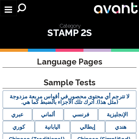
Skip to main content
Category:
STAMP 2S
Language Pages
Sample Tests
لا تترجم أي محتوى محصور في أقواس مربعة مزدوجة
(مثل هذا). اترك تلك الأجزاء بالضبط كما هي.
الإنجليزية
فرنسي
ألماني
عبري
هندي
إيطالي
اليابانية
كوري