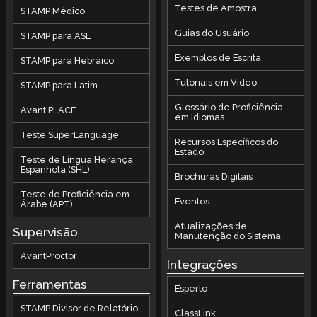
Testes de Amostra
STAMP Médico
Guias do Usuário
STAMP para ASL
Exemplos de Escrita
STAMP para Hebraico
Tutoriais em Vídeo
STAMP para Latim
Glossário de Proficiência
Avant PLACE
em Idiomas
Teste SuperLanguage
Recursos Específicos do
Estado
Teste de Língua Herança
Espanhola (SHL)
Brochuras Digitais
Teste de Proficiência em
Eventos
Árabe (APT)
Atualizações de
Supervisão
Manutenção do Sistema
AvantProctor
Integrações
Ferramentas
Esperto
STAMP Divisor de Relatório
ClassLink