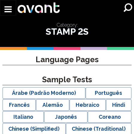
Skip to main content
Category:
STAMP 2S
Language Pages
Sample Tests
Árabe (Padrão Moderno)
Português
Francês
Alemão
Hebraico
Hindi
Italiano
Japonês
Coreano
Chinese (Simplified)
Chinese (Traditional)