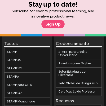
Stay up to date!
Subscribe for events, professional learning, and
innovative product news.
Sign Up
Testes
Credenciamento
STAMP
STAMP para Crédito
Universitário
STAMP 4S
Avant Insignias Digitais
STAMP WS
Selos Estaduais de
Biliteracia
STAMPe
Selo Global de Bilinguismo
STAMP para CEFR
Certificação de Professor
STAMP Pro
Recursos
STAMP Monolíngue