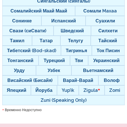
Сингальский (сингалы)
Сомалийский Маай Маай
Сомали Maxaa
Сонинке
Испанский
Суахили
Свази (сиСвати)
Шведский
Силхети
Тамил
Татар
Телугу
Тайский
Тибетский (Bod-skad)
Тигринья
Ток Писин
Тонганский
Турецкий
Тви
Украинский
Урду
Узбек
Вьетнамский
Висайский (Бисайя)
Варай-Варай
Волоф
Япецкий
Йоруба
Yup’ik
Zigula
Zomi
Zuni (Speaking Only)
Временно Недоступно
*