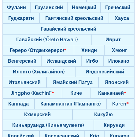
Фулани
Грузинский
Немецкий
Греческий
Гуджарати
Гаитянский креольский
Хауса
Гавайский креольский
Гавайский (‘Ōlelo Hawai’i)
Иврит
Гереро (Отджихереро)
Хинди
Хмонг
Венгерский
Исландский
Игбо
Илокано
Илонго (Хилигайнон)
Индонезийский
Итальянский
Ямайский Патуа
Японский
Jingpho (Kachin)*
Киче
Канканаей
Каннада
Капампанган (Пампанго)
Karen
Кхмерский
Кикуйю
Киньяруанда (Киньямуленге)
Кирунди
Корейский
Косраеанский
Krio
Kunama