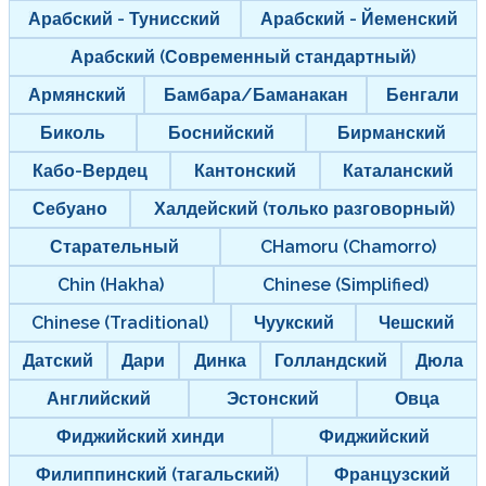
Арабский - Тунисский
Арабский - Йеменский
Арабский (Современный стандартный)
Армянский
Бамбара/Баманакан
Бенгали
Биколь
Боснийский
Бирманский
Кабо-Вердец
Кантонский
Каталанский
Себуано
Халдейский (только разговорный)
Старательный
CHamoru (Chamorro)
Chin (Hakha)
Chinese (Simplified)
Chinese (Traditional)
Чуукский
Чешский
Датский
Дари
Динка
Голландский
Дюла
Английский
Эстонский
Овца
Фиджийский хинди
Фиджийский
Филиппинский (тагальский)
Французский