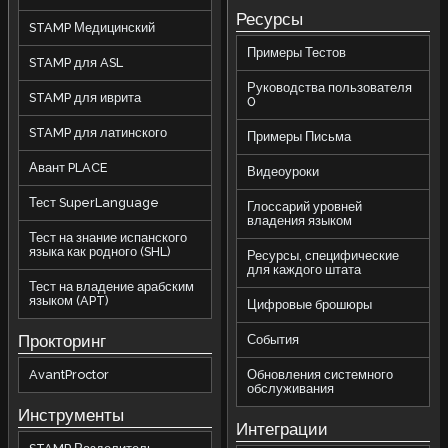
Ресурсы
STAMP Медицинский
Примеры Тестов
STAMP для ASL
Руководства пользователя
STAMP для иврита
0
STAMP для латинского
Примеры Письма
Авант PLACE
Видеоуроки
Тест SuperLanguage
Глоссарий уровней
владения языком
Тест на знание испанского
языка как родного (SHL)
Ресурсы, специфические
для каждого штата
Тест на владение арабским
языком (APT)
Цифровые брошюры
Прокторинг
События
AvantProctor
Обновления системного
обслуживания
Инструменты
Интеграции