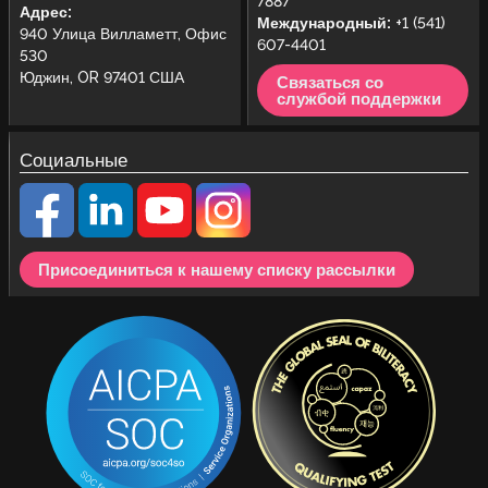
7887
Адрес:
Международный:
+1 (541)
940 Улица Вилламетт, Офис
607-4401
530
Юджин, OR 97401 США
Связаться со
службой поддержки
Социальные
Присоединиться к нашему списку рассылки