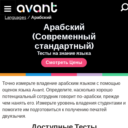
Skip to main content
Languages
/
Арабский
Арабский
(Современный
стандартный)
Тесты на знание языка
Смотреть Цены
Точно измерьте владение арабским языком с помощью
оценок языка Avant. Определите, насколько хорошо
потенциальный сотрудник говорит по-арабски, прежде
чем нанять его. Измерьте уровень владения студентами и
помогите им подготовиться к получению печатей
двуязычия.
Доступные Тесты