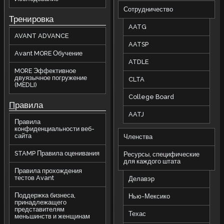
Сотрудничество
Тренировка
AATG
AVANT ADVANCE
AATSP
Avant MORE Обучение
ATDLE
MORE Эффективное
двуязычное погружение
CLTA
(MEDLI)
College Board
П
равила
AATJ
Правила
конфиденциальности веб-
сайта
Членства
STAMP Правила оценивания
Ресурсы, специфические
для каждого штата
Правила прохождения
тестов Avant
Делавэр
Поддержка бизнеса,
Нью-Мексико
принадлежащего
представителям
Техас
меньшинств и женщинам