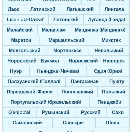
Лаос
Латинский
Латышский
Лингала
Lisan ud-Dawat
Литовский
Луганда (Ганда)
Малайский
Малаялам
Мандинка (Мандинго)
Маратхи
Маршалльский
Микстек
Монгольский
Мортлокесе
Непальский
Норвежский - Букмол
Норвежский – Нюнорск
Нуэр
Ньянджа (Чичева)
Одия (Ория)
Палауанский (Паллал)
Пангасинан
Пушту
Персидский-Фарси
Понпеянский
Польский
Португальский (бразильский)
Пенджаби
Q’anjob’al
Румынский
Русский
Сахо
Самоанский
Санскрит
Шона