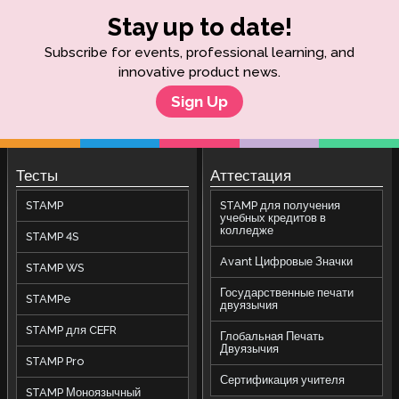
Stay up to date!
Subscribe for events, professional learning, and
innovative product news.
Sign Up
Тесты
Аттестация
STAMP
STAMP для получения
учебных кредитов в
колледже
STAMP 4S
Avant Цифровые Значки
STAMP WS
Государственные печати
STAMPe
двуязычия
STAMP для CEFR
Глобальная Печать
Двуязычия
STAMP Pro
Сертификация учителя
STAMP Моноязычный