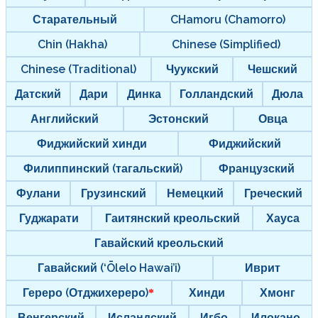
Старательный
CHamoru (Chamorro)
Chin (Hakha)
Chinese (Simplified)
Chinese (Traditional)
Чуукский
Чешский
Датский
Дари
Динка
Голландский
Дюла
Английский
Эстонский
Овца
Фиджийский хинди
Фиджийский
Филиппинский (тагальский)
Французский
Фулани
Грузинский
Немецкий
Греческий
Гуджарати
Гаитянский креольский
Хауса
Гавайский креольский
Гавайский (‘Ōlelo Hawai’i)
Иврит
Гереро (Отджихереро)
Хинди
Хмонг
Венгерский
Исландский
Игбо
Илокано