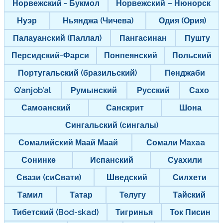
Норвежский - Букмол
Норвежский – Нюнорск
Нуэр
Ньянджа (Чичева)
Одия (Ория)
Палауанский (Паллал)
Пангасинан
Пушту
Персидский-Фарси
Понпеянский
Польский
Португальский (бразильский)
Пенджаби
Q’anjob’al
Румынский
Русский
Сахо
Самоанский
Санскрит
Шона
Сингальский (сингалы)
Сомалийский Маай Маай
Сомали Maxaa
Сонинке
Испанский
Суахили
Свази (сиСвати)
Шведский
Силхети
Тамил
Татар
Телугу
Тайский
Тибетский (Bod-skad)
Тигринья
Ток Писин