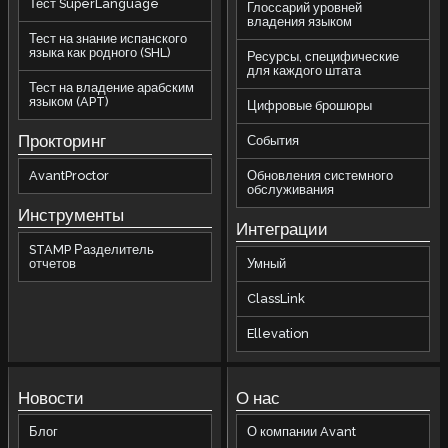
Тест SuperLanguage
Глоссарий уровней
владения языком
Тест на знание испанского
языка как родного (SHL)
Ресурсы, специфические
для каждого штата
Тест на владение арабским
языком (APT)
Цифровые брошюры
Прокторинг
События
AvantProctor
Обновления системного
обслуживания
Инструменты
Интеграции
STAMP Разделитель
отчетов
Умный
ClassLink
Ellevation
Новости
О нас
Блог
О компании Avant