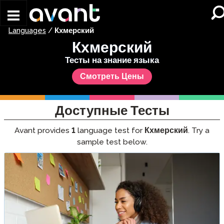
Skip to main content
Languages
/
Кхмерский
Кхмерский
Тесты на знание языка
Смотреть Цены
Доступные Тесты
Avant provides
1
language test for
Кхмерский
. Try a
sample test below.