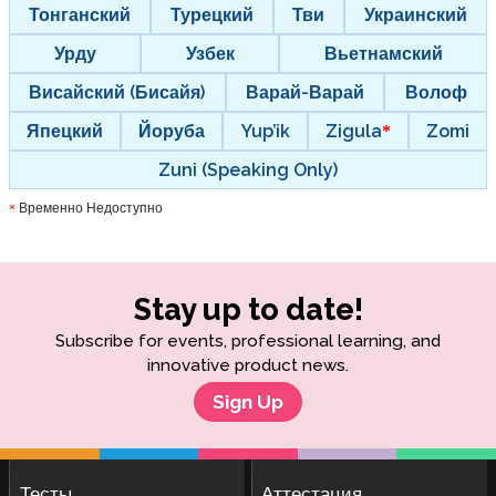
Тонганский
Турецкий
Тви
Украинский
Урду
Узбек
Вьетнамский
Висайский (Бисайя)
Варай-Варай
Волоф
Япецкий
Йоруба
Yup’ik
Zigula
Zomi
Zuni (Speaking Only)
Временно Недоступно
*
Stay up to date!
Subscribe for events, professional learning, and
innovative product news.
Sign Up
Тесты
Аттестация