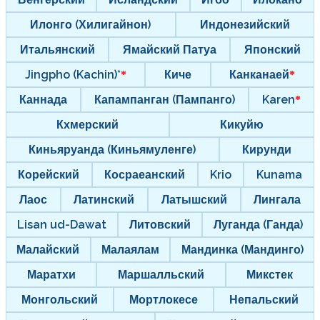
Илонго (Хилигайнон)
Индонезийский
Итальянский
Ямайский Патуа
Японский
Jingpho (Kachin)*
Киче
Канканаей
Каннада
Капампанган (Пампанго)
Karen
Кхмерский
Кикуйю
Киньяруанда (Киньямуленге)
Кирунди
Корейский
Косраеанский
Krio
Kunama
Лаос
Латинский
Латышский
Лингала
Lisan ud-Dawat
Литовский
Луганда (Ганда)
Малайский
Малаялам
Мандинка (Мандинго)
Маратхи
Маршалльский
Микстек
Монгольский
Мортлокесе
Непальский