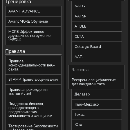
Тренировка
AATG
AVANT ADVANCE
AATSP
Avant MORE Обучение
ATDLE
MORE Эффективное
двуязычное погружение
CLTA
(MEDLI)
College Board
П
равила
AATJ
Правила
конфиденциальности веб-
сайта
Членства
STAMP Правила оценивания
Ресурсы, специфические
для каждого штата
Правила прохождения
тестов Avant
Делавэр
Поддержка бизнеса,
Нью-Мексико
принадлежащего
представителям
Техас
меньшинств и женщинам
Юта
Тестирование Безопасности