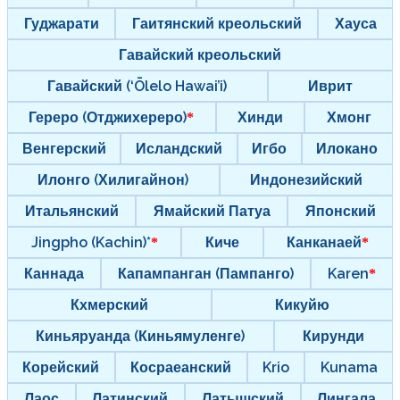
Гуджарати
Гаитянский креольский
Хауса
Гавайский креольский
Гавайский (‘Ōlelo Hawai’i)
Иврит
Гереро (Отджихереро)
Хинди
Хмонг
Венгерский
Исландский
Игбо
Илокано
Илонго (Хилигайнон)
Индонезийский
Итальянский
Ямайский Патуа
Японский
Jingpho (Kachin)*
Киче
Канканаей
Каннада
Капампанган (Пампанго)
Karen
Кхмерский
Кикуйю
Киньяруанда (Киньямуленге)
Кирунди
Корейский
Косраеанский
Krio
Kunama
Лаос
Латинский
Латышский
Лингала