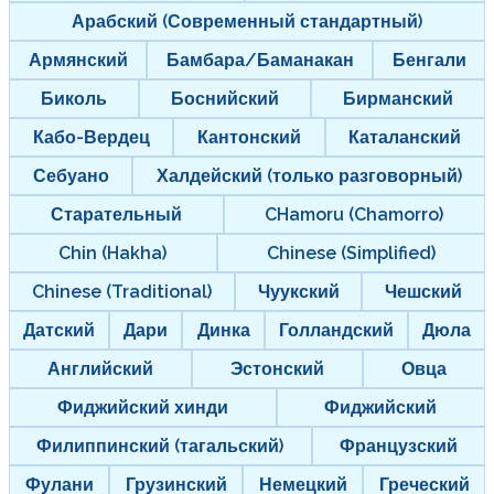
Арабский (Современный стандартный)
Армянский
Бамбара/Баманакан
Бенгали
Биколь
Боснийский
Бирманский
Кабо-Вердец
Кантонский
Каталанский
Себуано
Халдейский (только разговорный)
Старательный
CHamoru (Chamorro)
Chin (Hakha)
Chinese (Simplified)
Chinese (Traditional)
Чуукский
Чешский
Датский
Дари
Динка
Голландский
Дюла
Английский
Эстонский
Овца
Фиджийский хинди
Фиджийский
Филиппинский (тагальский)
Французский
Фулани
Грузинский
Немецкий
Греческий