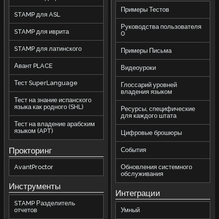
Примеры Тестов
STAMP для ASL
Руководства пользователя
STAMP для иврита
0
STAMP для латинского
Примеры Письма
Авант PLACE
Видеоуроки
Тест SuperLanguage
Глоссарий уровней
владения языком
Тест на знание испанского
языка как родного (SHL)
Ресурсы, специфические
для каждого штата
Тест на владение арабским
языком (APT)
Цифровые брошюры
Прокторинг
События
AvantProctor
Обновления системного
обслуживания
Инструменты
Интеграции
STAMP Разделитель
отчетов
Умный