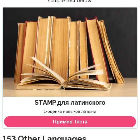
sample test below.
STAMP для латинского
1-оценка навыков латыни
Пример Теста
153
Other Languages