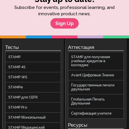
Subscribe for events, professional learning, and
innovative product news.
Sign Up
Тесты
Аттестация
STAMP
STAMP для получения
учебных кредитов в
колледже
STAMP 4S
Avant Цифровые Значки
STAMP WS
Государственные печати
STAMPe
двуязычия
STAMP для CEFR
Глобальная Печать
Двуязычия
STAMP Pro
Сертификация учителя
STAMP Моноязычный
Ресурсы
STAMP Медицинский