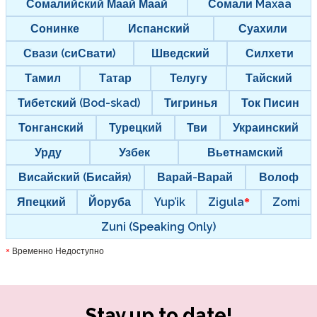
Сомалийский Маай Маай
Сомали Maxaa
Сонинке
Испанский
Суахили
Свази (сиСвати)
Шведский
Силхети
Тамил
Татар
Телугу
Тайский
Тибетский (Bod-skad)
Тигринья
Ток Писин
Тонганский
Турецкий
Тви
Украинский
Урду
Узбек
Вьетнамский
Висайский (Бисайя)
Варай-Варай
Волоф
Япецкий
Йоруба
Yup’ik
Zigula
Zomi
Zuni (Speaking Only)
Временно Недоступно
*
Stay up to date!