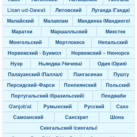
Lisan ud-Dawat
Литовский
Луганда (Ганда)
Малайский
Малаялам
Мандинка (Мандинго)
Маратхи
Маршалльский
Микстек
Монгольский
Мортлокесе
Непальский
Норвежский - Букмол
Норвежский – Нюнорск
Нуэр
Ньянджа (Чичева)
Одия (Ория)
Палауанский (Паллал)
Пангасинан
Пушту
Персидский-Фарси
Понпеянский
Польский
Португальский (бразильский)
Пенджаби
Q’anjob’al
Румынский
Русский
Сахо
Самоанский
Санскрит
Шона
Сингальский (сингалы)