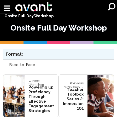
Skip to main content
Onsite Full Day Workshop
Onsite Full Day Workshop
Format:
Face-to-Face
← Next
Previous
Workshop
Powering up
Workshop →
Teacher
Proficiency
Toolbox
Through
Series 2:
Effective
Immersion
Engagement
101​
Strategies