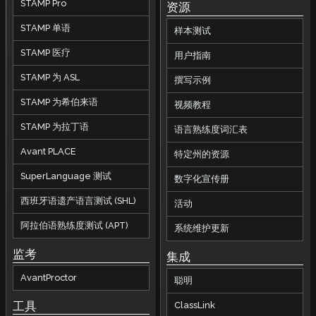
STAMP Pro
资源
STAMP 单语
样本测试
STAMP 医疗
用户指南
STAMP 为 ASL
撰写示例
STAMP 为希伯来语
视频教程
STAMP 为拉丁语
语言熟练度词汇表
Avant PLACE
特定州的资源
SuperLanguage 测试
数字化宣传册
西班牙语遗产语言测试 (SHL)
活动
阿拉伯语熟练度测试 (APT)
系统维护更新
监考
集成
AvantProctor
聪明
工具
ClassLink