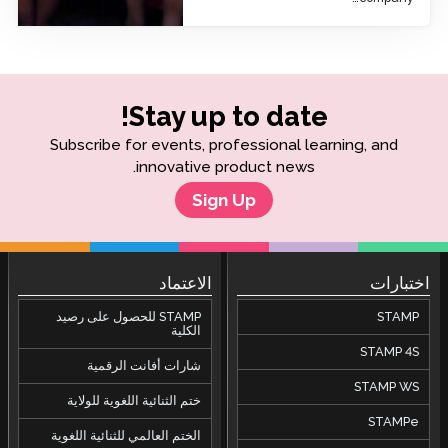
Subscr
على رصيد
ة
لولاية
ة اللغوية