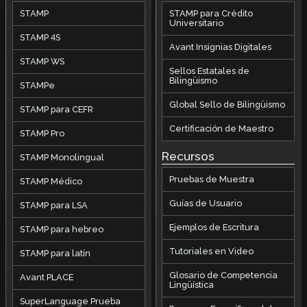
STAMP
STAMP para Crédito
Universitario
STAMP 4S
Avant Insignias Digitales
STAMP WS
Sellos Estatales de
Bilingüismo
STAMPe
Global Sello de Bilingüismo
STAMP para CEFR
Certificación de Maestro
STAMP Pro
Recursos
STAMP Monolingual
Pruebas de Muestra
STAMP Médico
Guías de Usuario
STAMP para LSA
Ejemplos de Escritura
STAMP para hebreo
Tutoriales en Video
STAMP para latín
Glosario de Competencia
Avant PLACE
Lingüística
SuperLanguage Prueba