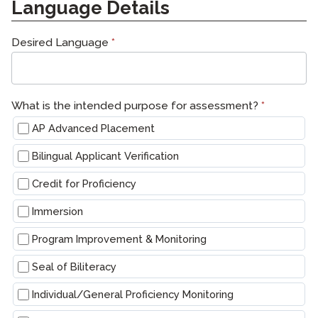
New
Language Details
Language
Request
Form
Desired Language
*
What is the intended purpose for assessment?
*
AP Advanced Placement
Bilingual Applicant Verification
Credit for Proficiency
Immersion
Program Improvement & Monitoring
Seal of Biliteracy
Individual/General Proficiency Monitoring