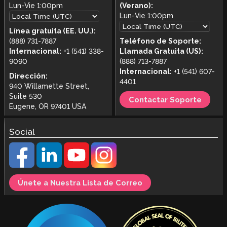
Lun-Vie
1:00pm
(Verano):
Lun-Vie
1:00pm
Línea gratuita (EE. UU.):
(888) 731-7887
Teléfono de Soporte:
Internacional:
+1 (541) 338-
Llamada Gratuita (US):
9090
(888) 713-7887
Internacional:
+1 (541) 607-
Dirección:
4401
940 Willamette Street,
Suite 530
Contactar Soporte
Eugene, OR 97401 USA
Social
Únete a Nuestra Lista de Correo