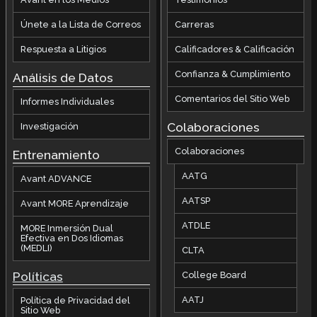
Únete a la Lista de Correos
Carreras
Respuesta a Litigios
Calificadores & Calificación
Confianza & Cumplimiento
Análisis de Datos
Comentarios del Sitio Web
Informes Individuales
Colaboraciones
Investigación
Colaboraciones
Entrenamiento
AATG
Avant ADVANCE
AATSP
Avant MORE Aprendizaje
ATDLE
MORE Inmersión Dual
Efectiva en Dos Idiomas
(MEDLI)
CLTA
Políticas
College Board
AATJ
Política de Privacidad del
Sitio Web