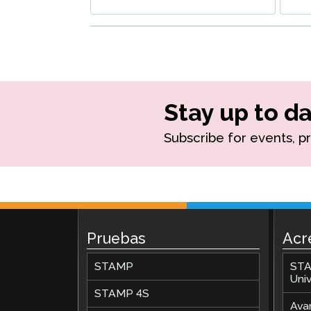
Supervisión Remota
Solicita una Revisión
Stay up to da
Subscribe for events, p
Pruebas
Acr
STAMP
STA
Univ
STAMP 4S
Avan