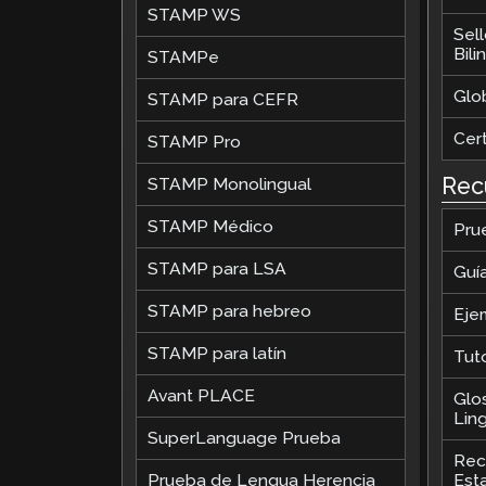
STAMP WS
Sel
Bil
STAMPe
Glob
STAMP para CEFR
Cer
STAMP Pro
Rec
STAMP Monolingual
STAMP Médico
Pru
STAMP para LSA
Guí
STAMP para hebreo
Eje
STAMP para latín
Tut
Avant PLACE
Glo
Ling
SuperLanguage Prueba
Rec
Prueba de Lengua Herencia
Est