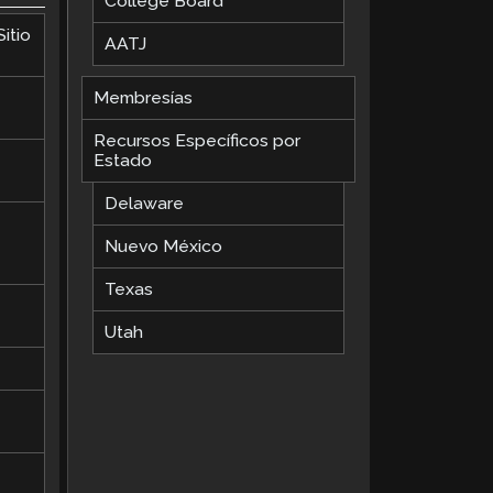
College Board
itio
AATJ
Membresías
Recursos Específicos por
Estado
Delaware
Nuevo México
Texas
Utah