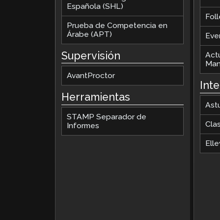
Española (SHL)
Foll
Prueba de Competencia en
Árabe (APT)
Eve
Supervisión
Act
Man
AvantProctor
Int
Herramientas
Ast
STAMP Separador de
Cla
Informes
Elle