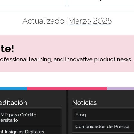
Lingüística
Podcast
STAMP para LSA
Actualizado:
Marzo 2025
Blog
STAMP para hebreo
Eventos
STAMP para latín
te!
rofessional learning, and innovative product news.
editación
Noticias
MP para Crédito
Blog
ersitario
Comunicados de Prensa
t Insignias Digitales