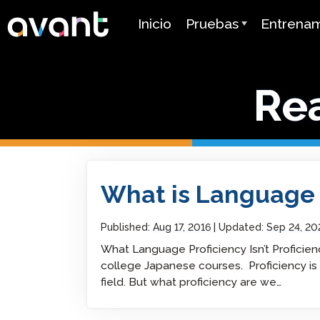
Skip to main content
Inicio
Pruebas
Entrena
Resumen de la Prueba
Avant AD
Re
STAMP
Avant MOR
PLACE
Mira Apre
Idiomas
SuperLanguage Prueba
Certifica
What is Language Proficiency?
What is Language 
Prueba de Lengua
Herencia Española (SHL
Tutoriale
Published:
Aug 17, 2016
Updated:
Sep 24, 20
Prueba de Competenci
Guías de 
Árabe (APT)
What Language Proficiency Isn’t Proficienc
college Japanese courses. Proficiency i
Precios
field. But what proficiency are we…
Prueba de Idiomas