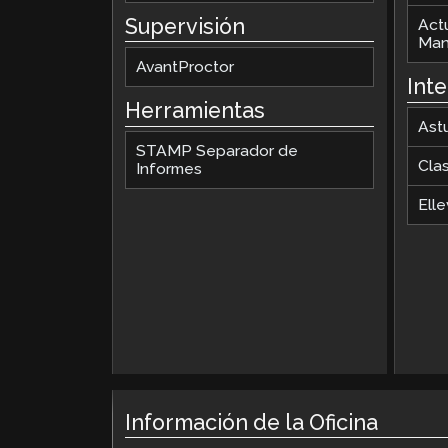
Supervisión
Act
Man
AvantProctor
Int
Herramientas
Ast
STAMP Separador de
Cla
Informes
Elle
Información de la Oficina