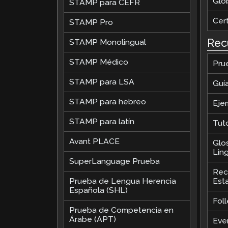
Glob
STAMP para CEFR
Cer
STAMP Pro
Rec
STAMP Monolingual
STAMP Médico
Pru
STAMP para LSA
Guí
STAMP para hebreo
Eje
STAMP para latín
Tut
Avant PLACE
Glo
Ling
SuperLanguage Prueba
Rec
Prueba de Lengua Herencia
Est
Española (SHL)
Foll
Prueba de Competencia en
Árabe (APT)
Eve