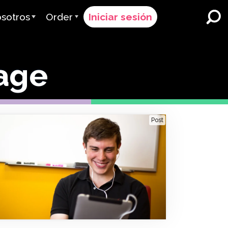
sotros
Order
Iniciar sesión
 Avant
Proceso de Pedido
age
ervimos
Precios
Escuelas y Distritos K-12
Inmersión Dual en Idiomas
quipo
Solicitar un Presupuesto
Programas para Aprendices
es & Calificación
Contact Sales
de Inglés
Post
Contactar Soporte
Educación Superior
iones
Lugares de trabajo
ClassLink
 & Cumplimiento
Astuto
Ellevation