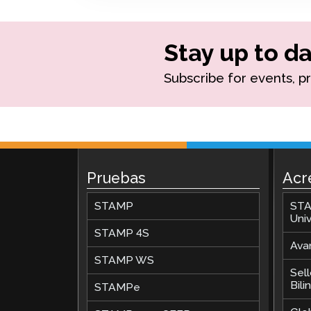
Supervisión Remota
Stay up to da
Solicita una Revisión
Subscribe for events, p
Pruebas
Acr
STAMP
STA
Univ
STAMP 4S
Avan
STAMP WS
Sel
Bil
STAMPe