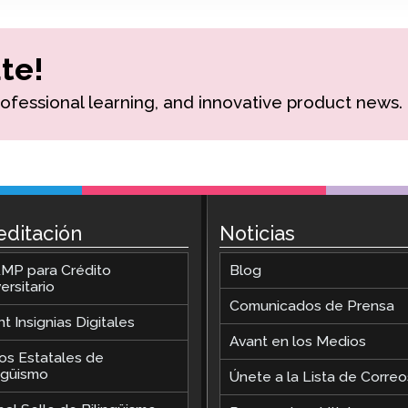
Podcast
STAMP para LSA
te!
Blog
STAMP para hebreo
rofessional learning, and innovative product news.
Eventos
STAMP para latín
editación
Noticias
MP para Crédito
Blog
ersitario
Comunicados de Prensa
t Insignias Digitales
Avant en los Medios
los Estatales de
ingüismo
Únete a la Lista de Correo