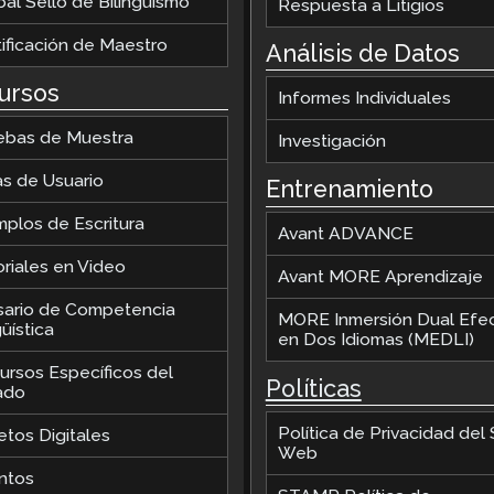
al Sello de Bilingüismo
Respuesta a Litigios
tificación de Maestro
Análisis de Datos
ursos
Informes Individuales
ebas de Muestra
Investigación
as de Usuario
Entrenamiento
mplos de Escritura
Avant ADVANCE
oriales en Video
Avant MORE Aprendizaje
sario de Competencia
MORE Inmersión Dual Efec
üística
en Dos Idiomas (MEDLI)
ursos Específicos del
Políticas
ado
Política de Privacidad del S
etos Digitales
Web
ntos