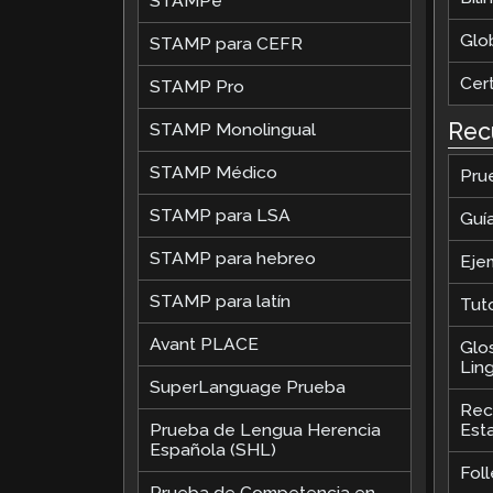
STAMPe
Glob
STAMP para CEFR
Cer
STAMP Pro
Rec
STAMP Monolingual
STAMP Médico
Pru
STAMP para LSA
Guí
STAMP para hebreo
Eje
STAMP para latín
Tut
Avant PLACE
Glo
Ling
SuperLanguage Prueba
Rec
Prueba de Lengua Herencia
Est
Española (SHL)
Foll
Prueba de Competencia en