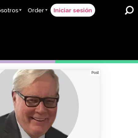
sotros
Order
Iniciar sesión
 Avant
Proceso de Pedido
ervimos
Precios
Escuelas y Distritos K-12
Inmersión Dual en Idiomas
quipo
Solicitar un Presupuesto
Programas para Aprendices
es & Calificación
Contact Sales
de Inglés
Post
Contactar Soporte
Educación Superior
iones
Lugares de trabajo
ClassLink
 & Cumplimiento
Astuto
Ellevation