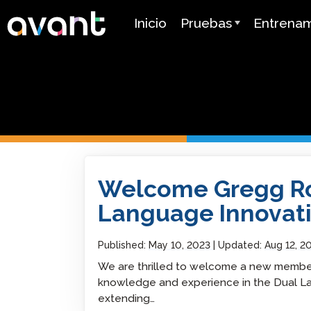
Skip to main content
Inicio
Pruebas
Entrena
Resumen de la Prueba
Avant AD
STAMP
Avant MOR
PLACE
Mira Apre
Idiomas
SuperLanguage Prueba
Certifica
Welcome Gregg Roberts, Dual Language In
Coordinator
Welcome Gregg Ro
Prueba de Lengua
Herencia Española (SHL
Tutoriale
Language Innovati
Prueba de Competenci
Guías de 
Árabe (APT)
Published:
May 10, 2023
Updated:
Aug 12, 2
We are thrilled to welcome a new member
Precios
knowledge and experience in the Dual Lan
extending…
Prueba de Idiomas