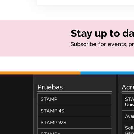
Supervisión Remota
Solicita una Revisión
Stay up to da
Subscribe for events, p
Pruebas
Acr
STAMP
STA
Univ
STAMP 4S
Avan
STAMP WS
Sel
Bil