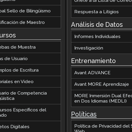
Únete a la Lista de Correo
al Sello de Bilingüismo
Respuesta a Litigios
tificación de Maestro
Análisis de Datos
ursos
Informes Individuales
ebas de Muestra
Investigación
as de Usuario
Entrenamiento
mplos de Escritura
Avant ADVANCE
oriales en Video
Avant MORE Aprendizaje
sario de Competencia
MORE Inmersión Dual Efec
üística
en Dos Idiomas (MEDLI)
ursos Específicos del
Políticas
ado
Política de Privacidad del S
etos Digitales
Web