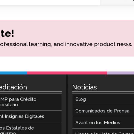
Podcast
STAMP para LSA
Blog
STAMP para hebreo
te!
Eventos
STAMP para latín
rofessional learning, and innovative product news.
editación
Noticias
MP para Crédito
Blog
ersitario
Comunicados de Prensa
t Insignias Digitales
Avant en los Medios
los Estatales de
ingüismo