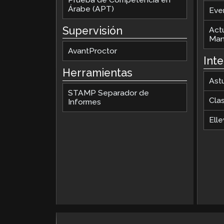
Árabe (APT)
Eve
Supervisión
Act
Man
AvantProctor
Int
Herramientas
Ast
STAMP Separador de
Cla
Informes
Elle