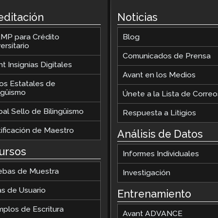
Podcast
editación
Noticias
STAMP para LSA
Blog
MP para Crédito
Blog
STAMP para hebreo
ersitario
Comunicados de Prensa
Eventos
STAMP para latín
t Insignias Digitales
Avant en los Medios
los Estatales de
ingüismo
Únete a la Lista de Correo
al Sello de Bilingüismo
Respuesta a Litigios
tificación de Maestro
Análisis de Datos
ursos
Informes Individuales
ebas de Muestra
Investigación
as de Usuario
Entrenamiento
mplos de Escritura
Avant ADVANCE