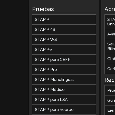
Pruebas
Acr
Supervisión Remota
STAMP
STA
Solicita una Revisión
Univ
STAMP 4S
Avan
STAMP WS
Sel
Bil
STAMPe
Glob
STAMP para CEFR
Cer
STAMP Pro
Rec
STAMP Monolingual
STAMP Médico
Pru
STAMP para LSA
Guí
STAMP para hebreo
Eje