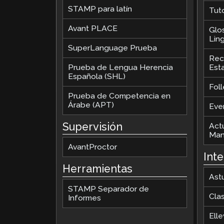
STAMP para latín
Tut
Avant PLACE
Glo
Ling
SuperLanguage Prueba
Rec
Prueba de Lengua Herencia
Est
Española (SHL)
Foll
Prueba de Competencia en
Árabe (APT)
Eve
Supervisión
Act
Man
AvantProctor
Int
Herramientas
Ast
STAMP Separador de
Cla
Informes
Elle