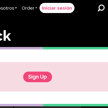
sotros
Order
Iniciar sesión
 Avant
Proceso de Pedido
ck
ervimos
Precios
Escuelas y Distritos K-12
Inmersión Dual en Idiomas
quipo
Solicitar un Presupuesto
Programas para Aprendices
es & Calificación
Contact Sales
de Inglés
Contactar Soporte
Educación Superior
iones
Sign Up
Lugares de trabajo
ClassLink
 & Cumplimiento
Astuto
Ellevation