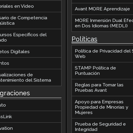
oriales en Video
Avant MORE Aprendizaje
sario de Competencia
MORE Inmersión Dual Efec
üística
en Dos Idiomas (MEDLI)
ursos Específicos del
Políticas
ado
Política de Privacidad del S
etos Digitales
Web
ntos
STAMP Política de
Puntuación
ualizaciones de
tenimiento del Sistema
Reglas para Tomar las
Pruebas Avant
egraciones
Apoyo para Empresas
uto
Propiedad de Minorías y
Mujeres
ssLink
Prueba de Seguridad e
vation
Integridad