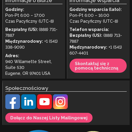
Informacje o Biurze
Informacje Wsparcia
Godziny:
Godziny wsparcia (lato):
Pon-Pt 6:00 – 17:00
Pon-Pt 6:00 – 16:00
Czas Pacyficzny (UTC-8)
Czas Pacyficzny (UTC-8)
Bezpłatny (US):
(888) 731-
Telefon wsparcia:
7887
Bezpłatny (US):
(888) 713-
Międzynarodowy:
+1 (541)
7887
338-9090
Międzynarodowy:
+1 (541)
607-4401
Adres:
940 Willamette Street,
Skontaktuj się z
Suite 530
pomocą techniczną
Eugene, OR 97401 USA
Społecznościowy
Dołącz do Naszej Listy Mailingowej