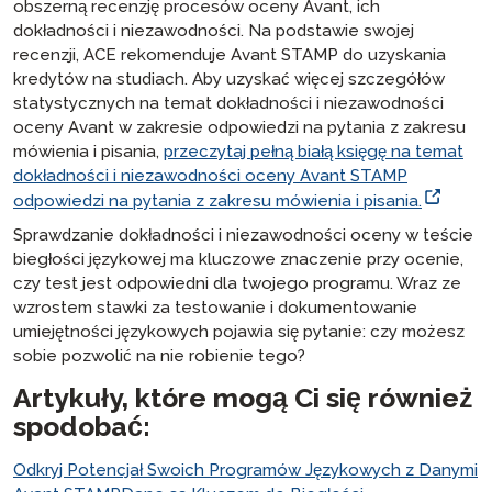
obszerną recenzję procesów oceny Avant, ich
dokładności i niezawodności. Na podstawie swojej
recenzji, ACE rekomenduje Avant STAMP do uzyskania
kredytów na studiach. Aby uzyskać więcej szczegółów
statystycznych na temat dokładności i niezawodności
oceny Avant w zakresie odpowiedzi na pytania z zakresu
mówienia i pisania,
przeczytaj pełną białą księgę na temat
dokładności i niezawodności oceny Avant STAMP
odpowiedzi na pytania z zakresu mówienia i pisania.
Sprawdzanie dokładności i niezawodności oceny w teście
biegłości językowej ma kluczowe znaczenie przy ocenie,
czy test jest odpowiedni dla twojego programu. Wraz ze
wzrostem stawki za testowanie i dokumentowanie
umiejętności językowych pojawia się pytanie: czy możesz
sobie pozwolić na
nie
robienie tego?
Artykuły, które mogą Ci się również
spodobać:
Odkryj Potencjał Swoich Programów Językowych z Danymi