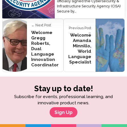
officially signed the Cybersecurity &
Infrastructure Security Agency (CISA)
Secure by…
← Next Post
Previous Post
Welcome
→
Welcome
Gregg
Amanda
Roberts,
Minnillo,
Dual
World
Language
Language
Innovation
Specialist
Coordinator
Stay up to date!
Subscribe for events, professional learning, and
innovative product news.
Sign Up