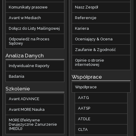
Komunikaty prasowe
Nasz Zespół
Avant w Mediach
Referencje
Dołącz do Listy Mailingowej
Kariera
Odpowiedź na Proces
Oceniający & Ocena
Sądowy
Zaufanie & Zgodność
Analiza Danych
Opinie o stronie
internetowej
Indywidualne Raporty
Współprace
Badania
Współprace
Szkolenie
AATG
Avant ADVANCE
AATSP
Avant MORE Nauka
ATDLE
MORE Efektywne
Dwujęzyczne Zanurzenie
(MEDLI)
CLTA