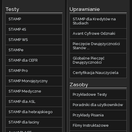
Testy
Uprawnianie
STAMP
STAMP dla Kredytów na
Studiach
STAMP 4S
Avant Cyfrowe Odznaki
STAMP WS
Pieczęcie Dwujęzyczności
Stanów ...
STAMPe
Globalne Pieczęć
STAMP dla CEFR
Dwujęzyczności
STAMP Pro
Certyfikacja Nauczyciela
STAMP Monojęzyczny
Zasoby
STAMP Medyczne
Przykładowe Testy
STAMP dla ASL
Poradniki dla użytkowników
STAMP dla hebrajskiego
Przykłady Pisania
STAMP dla łaciny
Filmy Instruktażowe