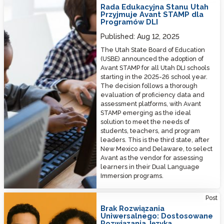
Rada Edukacyjna Stanu Utah
Przyjmuje Avant STAMP dla
Programów DLI
Published:
Aug 12, 2025
The Utah State Board of Education
(USBE) announced the adoption of
Avant STAMP for all Utah DLI schools
starting in the 2025-26 school year.
The decision follows a thorough
evaluation of proficiency data and
assessment platforms, with Avant
STAMP emerging as the ideal
solution to meet the needs of
students, teachers, and program
leaders. This is the third state, after
New Mexico and Delaware, to select
Avant as the vendor for assessing
learners in their Dual Language
Immersion programs.
No One-Size-Fits-All: Tailored Spanish Language Solutions
Post
Brak Rozwiązania
Uniwersalnego: Dostosowane
Rozwiązania Języka