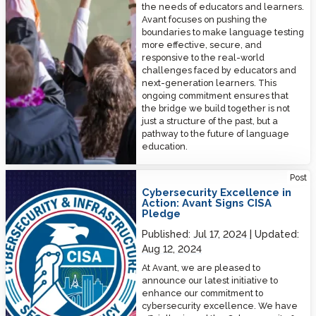
the needs of educators and learners.
Avant focuses on pushing the
boundaries to make language testing
more effective, secure, and
responsive to the real-world
challenges faced by educators and
next-generation learners. This
ongoing commitment ensures that
the bridge we build together is not
just a structure of the past, but a
pathway to the future of language
education.
Cybersecurity Excellence in Action: Avant Signs CISA Pledge
Post
Cybersecurity Excellence in
Action: Avant Signs CISA
Pledge
Published:
Jul 17, 2024
Updated:
Aug 12, 2024
At Avant, we are pleased to
announce our latest initiative to
enhance our commitment to
cybersecurity excellence. We have