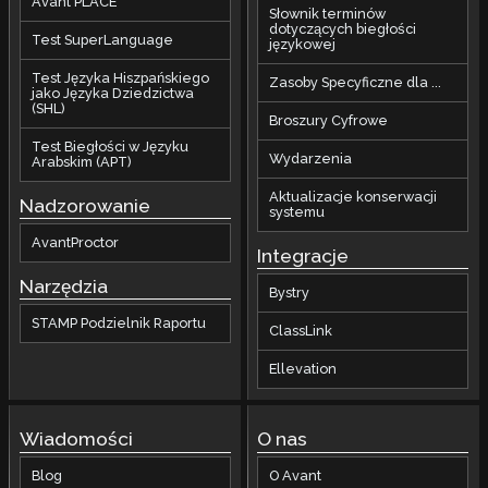
Avant PLACE
Słownik terminów
dotyczących biegłości
Test SuperLanguage
językowej
Test Języka Hiszpańskiego
Zasoby Specyficzne dla ...
jako Języka Dziedzictwa
(SHL)
Broszury Cyfrowe
Test Biegłości w Języku
Wydarzenia
Arabskim (APT)
Aktualizacje konserwacji
Nadzorowanie
systemu
AvantProctor
Integracje
Narzędzia
Bystry
STAMP Podzielnik Raportu
ClassLink
Ellevation
Wiadomości
O nas
Blog
O Avant