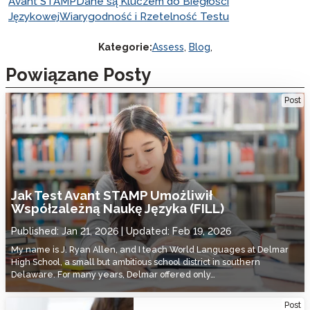
Avant STAMP
Dane są Kluczem do Biegłości
Językowej
Wiarygodność i Rzetelność Testu
Kategorie:
Assess
,
Blog
,
Powiązane Posty
How the Avant STAMP Test Made Facilitated Interdependent
Post
Language Learning (FILL) Possible
Jak Test Avant STAMP Umożliwił
Współzależną Naukę Języka (FILL)
Published:
Jan 21, 2026
Updated:
Feb 19, 2026
My name is J. Ryan Allen, and I teach World Languages at Delmar
High School, a small but ambitious school district in southern
Delaware. For many years, Delmar offered only…
Utah State Board of Education Adopts Avant STAMP for DLI Programs
Post