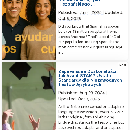
Hiszpańskiego ...
Published:
Jun 4, 2025
Updated:
Oct 5, 2025
Did you know that Spanish is spoken
by over 43 million people at home
across America? That’s about 14% of
our population, making Spanish the
most common non-English language
in…
Ensuring Excellence: How Avant STAMP Sets the Standard for Reliable
Post
Language Testing
Zapewnianie Doskonałości:
Jak Avant STAMP Ustala
Standardy dla Niezawodnych
Testów Językowych
Published:
Aug 28, 2024
Updated:
Oct 7, 2025
As the first online computer-adaptive
language assessment, Avant STAMP
is that original, forward-thinking
bridge that stands the test of time but
also evolves, adapts, and anticipates