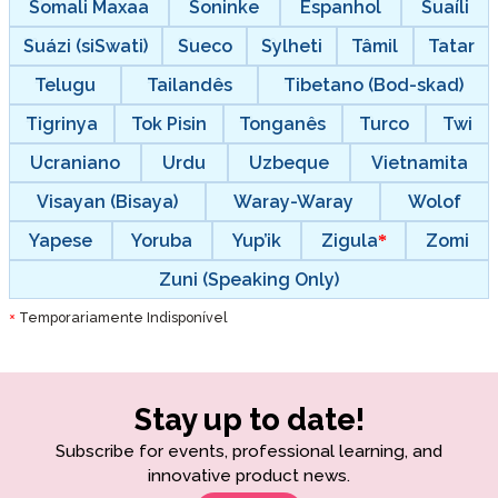
Somali Maxaa
Soninke
Espanhol
Suaíli
Suázi (siSwati)
Sueco
Sylheti
Tâmil
Tatar
Telugu
Tailandês
Tibetano (Bod-skad)
Tigrinya
Tok Pisin
Tonganês
Turco
Twi
Ucraniano
Urdu
Uzbeque
Vietnamita
Visayan (Bisaya)
Waray-Waray
Wolof
Yapese
Yoruba
Yup’ik
Zigula
Zomi
Zuni (Speaking Only)
Temporariamente Indisponível
*
Stay up to date!
Subscribe for events, professional learning, and
innovative product news.