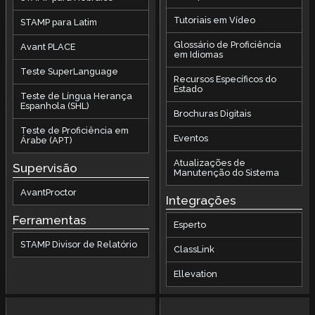
Tutoriais em Vídeo
STAMP para Latim
Glossário de Proficiência
Avant PLACE
em Idiomas
Teste SuperLanguage
Recursos Específicos do
Estado
Teste de Língua Herança
Espanhola (SHL)
Brochuras Digitais
Teste de Proficiência em
Eventos
Árabe (APT)
Atualizações de
Supervisão
Manutenção do Sistema
AvantProctor
Integrações
Ferramentas
Esperto
STAMP Divisor de Relatório
ClassLink
Ellevation