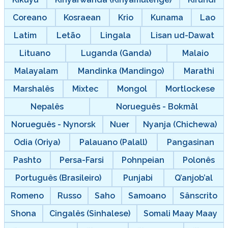
Coreano
Kosraean
Krio
Kunama
Lao
Latim
Letão
Lingala
Lisan ud-Dawat
Lituano
Luganda (Ganda)
Malaio
Malayalam
Mandinka (Mandingo)
Marathi
Marshalês
Mixtec
Mongol
Mortlockese
Nepalês
Norueguês - Bokmål
Norueguês - Nynorsk
Nuer
Nyanja (Chichewa)
Odia (Oriya)
Palauano (Palall)
Pangasinan
Pashto
Persa-Farsi
Pohnpeian
Polonês
Português (Brasileiro)
Punjabi
Q’anjob’al
Romeno
Russo
Saho
Samoano
Sânscrito
Shona
Cingalês (Sinhalese)
Somali Maay Maay