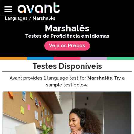
Skip to main content
Languages
/
Marshalês
Marshalês
Testes de Proficiência em Idiomas
Veja os Preços
Testes Disponíveis
Avant provides
1
language test for
Marshalês
. Try a
sample test below.