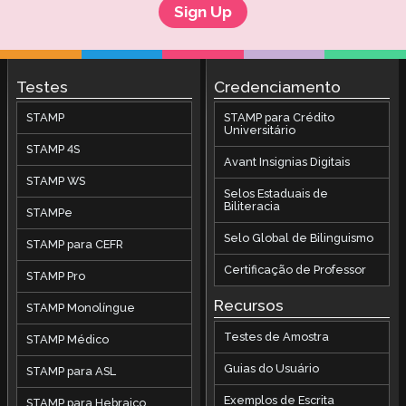
Sign Up
Testes
Credenciamento
STAMP
STAMP para Crédito
Universitário
STAMP 4S
Avant Insignias Digitais
STAMP WS
Selos Estaduais de
Biliteracia
STAMPe
Selo Global de Bilinguismo
STAMP para CEFR
Certificação de Professor
STAMP Pro
Recursos
STAMP Monolíngue
Testes de Amostra
STAMP Médico
Guias do Usuário
STAMP para ASL
Exemplos de Escrita
STAMP para Hebraico