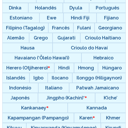
Dinka
Holandês
Dyula
Português
Estoniano
Ewe
Hindi Fiji
Fijiano
Filipino (Tagalog)
Francês
Fulani
Georgiano
Alemão
Grego
Gujarati
Crioulo Haitiano
Hausa
Crioulo do Havaí
Havaiano (‘Ōlelo Hawai’i)
Hebraico
Herero (Otjiherero)
Hindi
Hmong
Húngaro
Islandês
Igbo
Ilocano
Ilonggo (Hiligaynon)
Indonésio
Italiano
Patwah Jamaicano
Japonês
Jingpho (Kachin)*
K’iche’
Kankanaey
Kannada
Kapampangan (Pampango)
Karen
Khmer
Kikuyu
Kinyarwanda (Kinyamulenge)
Kirundi