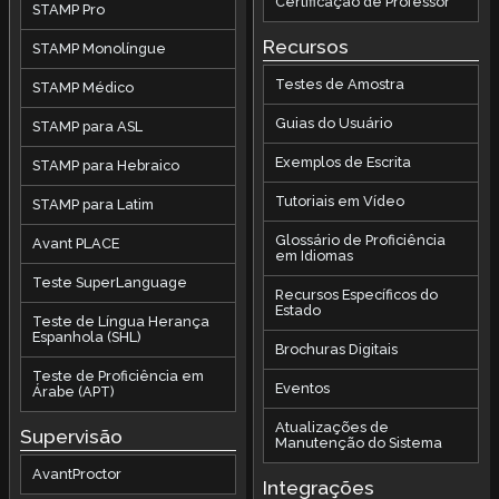
Certificação de Professor
STAMP Pro
Recursos
STAMP Monolíngue
Testes de Amostra
STAMP Médico
Guias do Usuário
STAMP para ASL
Exemplos de Escrita
STAMP para Hebraico
Tutoriais em Vídeo
STAMP para Latim
Glossário de Proficiência
Avant PLACE
em Idiomas
Teste SuperLanguage
Recursos Específicos do
Estado
Teste de Língua Herança
Espanhola (SHL)
Brochuras Digitais
Teste de Proficiência em
Eventos
Árabe (APT)
Atualizações de
Supervisão
Manutenção do Sistema
AvantProctor
Integrações