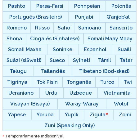
Pashto
Persa-Farsi
Pohnpeian
Polonês
Português (Brasileiro)
Punjabi
Q’anjob’al
Romeno
Russo
Saho
Samoano
Sânscrito
Shona
Cingalês (Sinhalese)
Somali Maay Maay
Somali Maxaa
Soninke
Espanhol
Suaíli
Suázi (siSwati)
Sueco
Sylheti
Tâmil
Tatar
Telugu
Tailandês
Tibetano (Bod-skad)
Tigrinya
Tok Pisin
Tonganês
Turco
Twi
Ucraniano
Urdu
Uzbeque
Vietnamita
Visayan (Bisaya)
Waray-Waray
Wolof
Yapese
Yoruba
Yup’ik
Zigula
Zomi
Zuni (Speaking Only)
Temporariamente Indisponível
*