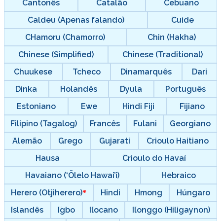
Cantonês
Catalão
Cebuano
Caldeu (Apenas falando)
Cuide
CHamoru (Chamorro)
Chin (Hakha)
Chinese (Simplified)
Chinese (Traditional)
Chuukese
Tcheco
Dinamarquês
Dari
Dinka
Holandês
Dyula
Português
Estoniano
Ewe
Hindi Fiji
Fijiano
Filipino (Tagalog)
Francês
Fulani
Georgiano
Alemão
Grego
Gujarati
Crioulo Haitiano
Hausa
Crioulo do Havaí
Havaiano (‘Ōlelo Hawai’i)
Hebraico
Herero (Otjiherero)
Hindi
Hmong
Húngaro
Islandês
Igbo
Ilocano
Ilonggo (Hiligaynon)