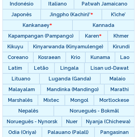
Indonésio
Italiano
Patwah Jamaicano
Japonês
Jingpho (Kachin)*
K’iche’
Kankanaey
Kannada
Kapampangan (Pampango)
Karen
Khmer
Kikuyu
Kinyarwanda (Kinyamulenge)
Kirundi
Coreano
Kosraean
Krio
Kunama
Lao
Latim
Letão
Lingala
Lisan ud-Dawat
Lituano
Luganda (Ganda)
Malaio
Malayalam
Mandinka (Mandingo)
Marathi
Marshalês
Mixtec
Mongol
Mortlockese
Nepalês
Norueguês - Bokmål
Norueguês - Nynorsk
Nuer
Nyanja (Chichewa)
Odia (Oriya)
Palauano (Palall)
Pangasinan