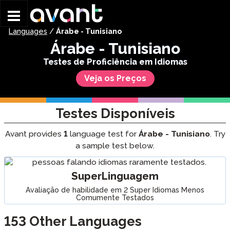
Skip to main content
Languages
/
Árabe - Tunisiano
Árabe - Tunisiano
Testes de Proficiência em Idiomas
Veja os Preços
Testes Disponíveis
Avant provides
1
language test for
Árabe - Tunisiano
. Try
a sample test below.
SuperLinguagem
Avaliação de habilidade em 2 Super Idiomas Menos
Comumente Testados
153
Other Languages