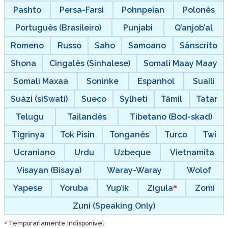
Pashto
Persa-Farsi
Pohnpeian
Polonês
Português (Brasileiro)
Punjabi
Q’anjob’al
Romeno
Russo
Saho
Samoano
Sânscrito
Shona
Cingalês (Sinhalese)
Somali Maay Maay
Somali Maxaa
Soninke
Espanhol
Suaíli
Suázi (siSwati)
Sueco
Sylheti
Tâmil
Tatar
Telugu
Tailandês
Tibetano (Bod-skad)
Tigrinya
Tok Pisin
Tonganês
Turco
Twi
Ucraniano
Urdu
Uzbeque
Vietnamita
Visayan (Bisaya)
Waray-Waray
Wolof
Yapese
Yoruba
Yup’ik
Zigula
Zomi
Zuni (Speaking Only)
Temporariamente Indisponível
*