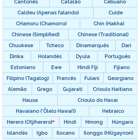
Cantonês
Catalão
Cebuano
Caldeu (Apenas falando)
Cuide
CHamoru (Chamorro)
Chin (Hakha)
Chinese (Simplified)
Chinese (Traditional)
Chuukese
Tcheco
Dinamarquês
Dari
Dinka
Holandês
Dyula
Português
Estoniano
Ewe
Hindi Fiji
Fijiano
Filipino (Tagalog)
Francês
Fulani
Georgiano
Alemão
Grego
Gujarati
Crioulo Haitiano
Hausa
Crioulo do Havaí
Havaiano (‘Ōlelo Hawai’i)
Hebraico
Herero (Otjiherero)
Hindi
Hmong
Húngaro
Islandês
Igbo
Ilocano
Ilonggo (Hiligaynon)