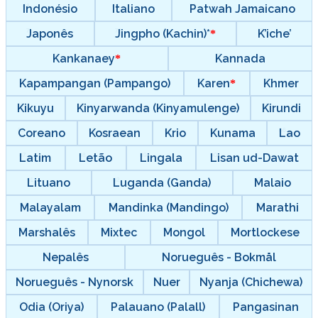
Indonésio
Italiano
Patwah Jamaicano
Japonês
Jingpho (Kachin)*
K’iche’
Kankanaey
Kannada
Kapampangan (Pampango)
Karen
Khmer
Kikuyu
Kinyarwanda (Kinyamulenge)
Kirundi
Coreano
Kosraean
Krio
Kunama
Lao
Latim
Letão
Lingala
Lisan ud-Dawat
Lituano
Luganda (Ganda)
Malaio
Malayalam
Mandinka (Mandingo)
Marathi
Marshalês
Mixtec
Mongol
Mortlockese
Nepalês
Norueguês - Bokmål
Norueguês - Nynorsk
Nuer
Nyanja (Chichewa)
Odia (Oriya)
Palauano (Palall)
Pangasinan