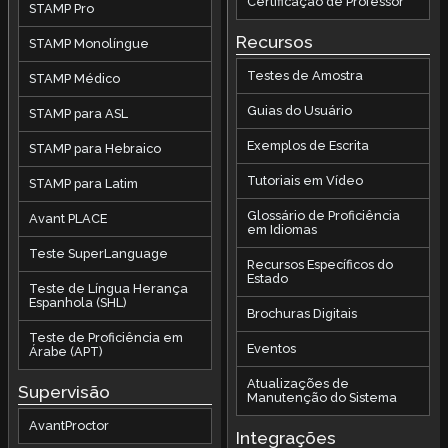
Certificação de Professor
STAMP Pro
Recursos
STAMP Monolíngue
Testes de Amostra
STAMP Médico
Guias do Usuário
STAMP para ASL
Exemplos de Escrita
STAMP para Hebraico
Tutoriais em Vídeo
STAMP para Latim
Glossário de Proficiência
Avant PLACE
em Idiomas
Teste SuperLanguage
Recursos Específicos do
Estado
Teste de Língua Herança
Espanhola (SHL)
Brochuras Digitais
Teste de Proficiência em
Eventos
Árabe (APT)
Atualizações de
Supervisão
Manutenção do Sistema
AvantProctor
Integrações