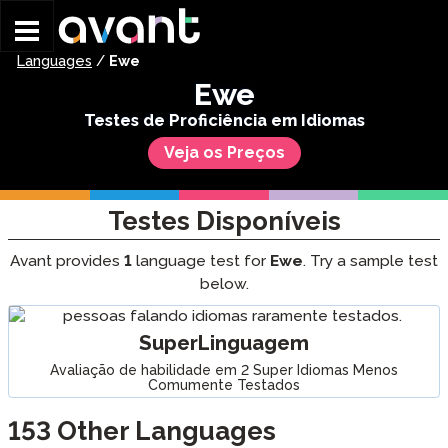
Skip to main content
Languages
/
Ewe
Ewe
Testes de Proficiência em Idiomas
Veja os Preços
Testes Disponíveis
Avant provides
1
language test for
Ewe
. Try a sample test
below.
SuperLinguagem
Avaliação de habilidade em 2 Super Idiomas Menos
Comumente Testados
153
Other Languages