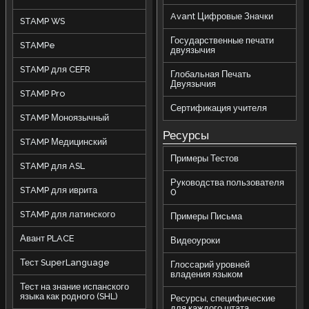
Avant Цифровые Значки
STAMP WS
Государственные печати
STAMPe
двуязычия
STAMP для CEFR
Глобальная Печать
Двуязычия
STAMP Pro
Сертификация учителя
STAMP Моноязычный
Ресурсы
STAMP Медицинский
Примеры Тестов
STAMP для ASL
Руководства пользователя
STAMP для иврита
0
STAMP для латинского
Примеры Письма
Авант PLACE
Видеоуроки
Тест SuperLanguage
Глоссарий уровней
владения языком
Тест на знание испанского
языка как родного (SHL)
Ресурсы, специфические
для каждого штата