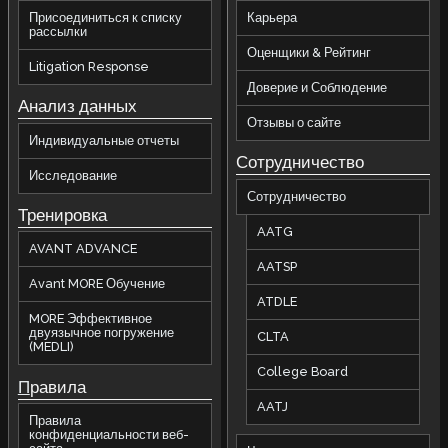
Присоединиться к списку
Карьера
рассылки
Оценщики & Рейтинг
Litigation Response
Доверие и Соблюдение
Анализ данных
Отзывы о сайте
Индивидуальные отчеты
Сотрудничество
Исследование
Сотрудничество
Тренировка
AATG
AVANT ADVANCE
AATSP
Avant MORE Обучение
ATDLE
MORE Эффективное
двуязычное погружение
CLTA
(MEDLI)
College Board
П
равила
AATJ
Правила
конфиденциальности веб-