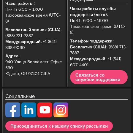
Часы работы:
Часы работы службы
Пн-Пт 6:00 – 17:00
поддержки (лето):
Тихоокеанское время (UTC-
Пн-Пт 6:00 – 16:00
8)
Тихоокеанское время (UTC-
Бесплатный звонок (США):
8)
(888) 731-7887
Телефон поддержки:
Международный:
+1 (541)
Бесплатно (США):
(888) 713-
338-9090
7887
Адрес:
Международный:
+1 (541)
940 Улица Вилламетт, Офис
607-4401
530
Юджин, OR 97401 США
Связаться со
службой поддержки
Социальные
Присоединиться к нашему списку рассылки