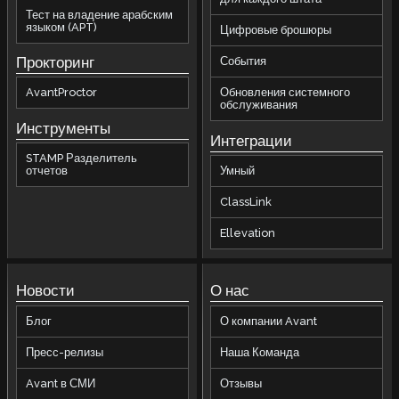
Тест на владение арабским
языком (APT)
Цифровые брошюры
Прокторинг
События
AvantProctor
Обновления системного
обслуживания
Инструменты
Интеграции
STAMP Разделитель
отчетов
Умный
ClassLink
Ellevation
Новости
О нас
Блог
О компании Avant
Пресс-релизы
Наша Команда
Avant в СМИ
Отзывы