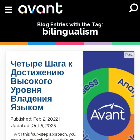
Skip to main content
Blog Entries with the Tag:
bilingualism
Four Steps To Achieving
Post
Higher Proficiency-Level
Четыре Шага к
Language Learners
Достижению
Высокого
Уровня
Владения
Языком
Published:
Feb 2, 2022
Updated:
Oct 5, 2025
With this four-step approach, you
can turn your school’s, district’s, or